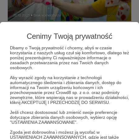
26.10.2021
Brak komentarzy
●
Jesteśmy w pierwszej ósemce!
Cenimy Twoją prywatność
Znaleźliśmy się wśród finalistów konkursu
#razemzmieniamy. I rzeczywiście zmieniamy świat
uśmiechem :)
Dbamy o Twoją prywatność i chcemy, abyś w czasie
korzystania z naszych usług czuł się komfortowo, dlatego też
uśmiech
pozytywne myślenie
terapia śmiechem
poniżej prezentujemy Ci najważniejsze informacje o
zasadach przetwarzania przez nas Twoich danych
+6
osobowych.
Aby wyrazić zgody na korzystanie z technologii
automatycznego śledzenia i zbierania danych, dostęp do
informacji na Twoim urządzeniu końcowym i ich
przechowywanie przez Crowd8 sp. z o.o. oraz podmioty
zewnętrzne, które wspierają nas w prowadzeniu działalności,
kliknij AKCEPTUJĘ I PRZECHODZĘ DO SERWISU.
Jeśli chcesz dostosować lub zmienić swoje preferencje
dotyczące zbierania danych osobowych, wybierz opcję
"USTAWIENIA ZAAWANSOWANE".
Zgoda jest dobrowolna i możesz ją wycofać w
USTAWIENIACH ZAAWANSOWANYCH, gdzie jest także