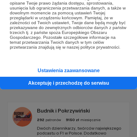
opisane Twoje prawo żądania dostępu, sprostowania,
Dołącz do grona Patronów!
usunięcia lub ograniczenia przetwarzania danych, a także w
dowolnym momencie za pomocą ustawień Twojej
przeglądarki w urządzeniu końcowym. Pamiętaj, że w
zależności od Twoich ustawień, Twoje dane będą mogły być
Wesprzyj działalność Autora
Fundacja Dr Clown
już
przekazywane do zewnętrznych odbiorców danych z państw
teraz!
trzecich tj. z państw spoza Europejskiego Obszaru
Gospodarczego. Pozostałe szczegółowe informacje na
temat przetwarzania Twoich danych w tym celów
przetwarzania znajdują się w naszej polityce prywatności.
Zostań Patronem
Ustawienia zaawansowane
Akceptuję i przechodzę do serwisu
Promowani autorzy
Budnik i Pokrzywiński
292
patronów
9150
zł
miesięcznie
Dwóch dziennikarzy, twórców największego
podcastu o F1 w Polsce. Dodatkowo