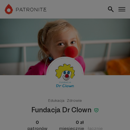
Edukacja
Zdrowie
Fundacja Dr Clown
0
0 zł
patronów
miesięcznie
łącznie