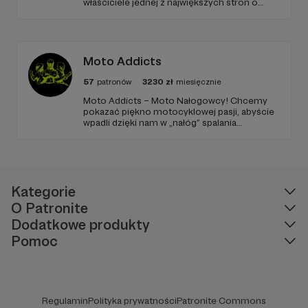
właściciele jednej z największych stron o
tematyce motorsportowej w kraju.
Moto Addicts
57
patronów
3230
zł
miesięcznie
Moto Addicts – Moto Nałogowcy! Chcemy
pokazać piękno motocyklowej pasji, abyście
wpadli dzięki nam w „nałóg” spalania
hektolitrów etyliny, wąchania spalonej gumy
oraz ćpania wraz z nami tego pięknego hobby
jakim są MOTOCYKLE!
Kategorie
O Patronite
Dodatkowe produkty
Pomoc
Regulamin
Polityka prywatności
Patronite Commons