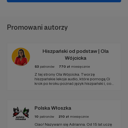
Promowani autorzy
Hiszpański od podstaw | Ola
Wójcicka
53
patronów
770
zł
miesięcznie
Z tej strony Ola Wójcicka. Tworzę
hiszpańskie lekcje audio, które pomogą Ci
krok po kroku poznać język hiszpański i, co
najważniejsze, rozgadać się w tym języku! Bo
w końcu język ma służyć KOMUNIKACJI.
Rozgość się i daj się zauroczyć językiem
hiszpańskim!
Polska Włoszka
10
patronów
210
zł
miesięcznie
Ciao! Nazywam się Adrianna. Od 15 lat uczę