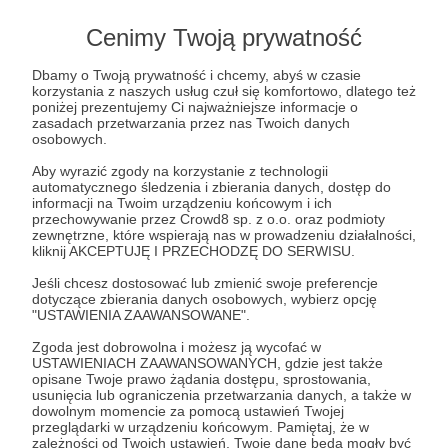
UsamodzielniaMY
Cenimy Twoją prywatność
490 zł
z 30 000 zł
Dbamy o Twoją prywatność i chcemy, abyś w czasie
korzystania z naszych usług czuł się komfortowo, dlatego też
1%
poniżej prezentujemy Ci najważniejsze informacje o
zasadach przetwarzania przez nas Twoich danych
osobowych.
Aby wyrazić zgody na korzystanie z technologii
automatycznego śledzenia i zbierania danych, dostęp do
informacji na Twoim urządzeniu końcowym i ich
przechowywanie przez Crowd8 sp. z o.o. oraz podmioty
zewnętrzne, które wspierają nas w prowadzeniu działalności,
kliknij AKCEPTUJĘ I PRZECHODZĘ DO SERWISU.
Jeśli chcesz dostosować lub zmienić swoje preferencje
dotyczące zbierania danych osobowych, wybierz opcję
"USTAWIENIA ZAAWANSOWANE".
Zgoda jest dobrowolna i możesz ją wycofać w
USTAWIENIACH ZAAWANSOWANYCH, gdzie jest także
czas minął
opisane Twoje prawo żądania dostępu, sprostowania,
usunięcia lub ograniczenia przetwarzania danych, a także w
dowolnym momencie za pomocą ustawień Twojej
Przyjdź Mikołaju
przeglądarki w urządzeniu końcowym. Pamiętaj, że w
zależności od Twoich ustawień, Twoje dane będą mogły być