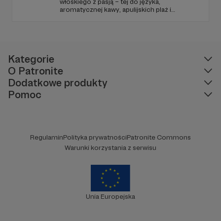
włoskiego z pasją – tej do języka,
aromatycznej kawy, apulijskich plaż i
domowego tiramisù. Jestem italianistką,
nauczycielką i twórczynią kursów, która
pomaga zakochać się nie tylko w gramatyce,
ale i w kulturze Włoch.
Kategorie
O Patronite
Dodatkowe produkty
Pomoc
Regulamin
Polityka prywatności
Patronite Commons
Warunki korzystania z serwisu
Unia Europejska