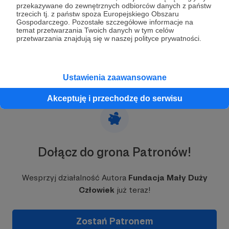
2 800 zł
z 8 000 zł
przekazywane do zewnętrznych odbiorców danych z państw
trzecich tj. z państw spoza Europejskiego Obszaru
Gospodarczego. Pozostałe szczegółowe informacje na
35%
temat przetwarzania Twoich danych w tym celów
przetwarzania znajdują się w naszej polityce prywatności.
Ustawienia zaawansowane
Akceptuję i przechodzę do serwisu
Dołącz do grona Patronów!
Wesprzyj działalność Autora
Fundacja Mały Duży
Człowiek
już teraz!
Zostań Patronem