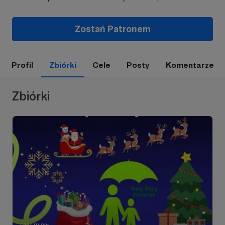
Zostań Patronem
Profil
Zbiórki
Cele
Posty
Komentarze
Zbiórki
czas minął