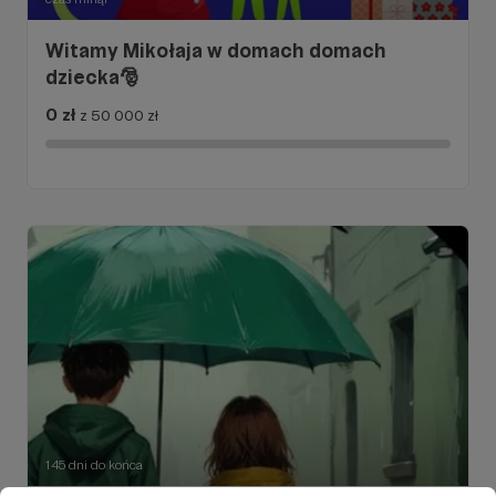
Witamy Mikołaja w domach domach
dziecka🎅
0 zł
z 50 000 zł
145 dni do końca