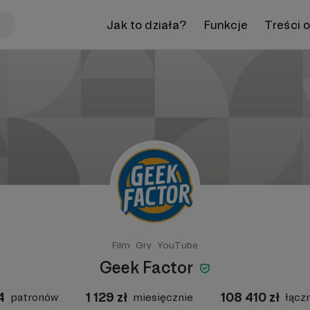
Jak to działa?
Funkcje
Treści 
Film
Gry
YouTube
Geek Factor
4
1 129
zł
108 410
zł
patronów
miesięcznie
łącz