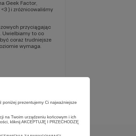
na Geek Factor,
<3 ) i zróżnicowaliśmy
nszowych przyciągając
. Uwielbiamy to co
być coraz trudniejsze
poziomie wymaga.
ż poniżej prezentujemy Ci najważniejsze
acji na Twoim urządzeniu końcowym i ich
alności, kliknij AKCEPTUJĘ I PRZECHODZĘ