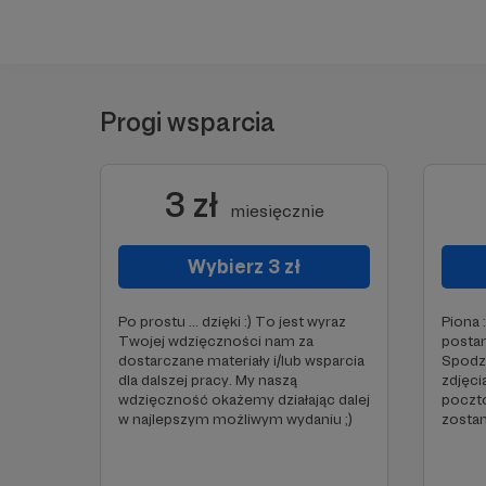
Progi wsparcia
3 zł
miesięcznie
Wybierz 3 zł
Po prostu ... dzięki :) To jest wyraz
Piona 
Twojej wdzięczności nam za
postan
dostarczane materiały i/lub wsparcia
Spodz
dla dalszej pracy. My naszą
zdjęci
wdzięczność okażemy działając dalej
pocztó
w najlepszym możliwym wydaniu ;)
zostan