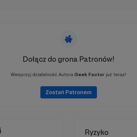
Dołącz do grona Patronów!
cu powinna być zewnętrzna treść
Wesprzyj działalność Autora
Geek Factor
już teraz!
 zobaczyć treść musisz zmienić
tawienia
polityki prywatności
Zostań Patronem
E
i
Ryzyko