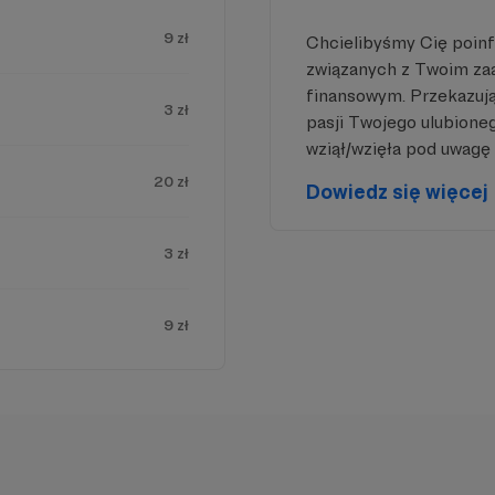
9 zł
Chcielibyśmy Cię poin
związanych z Twoim z
finansowym. Przekazując
3 zł
pasji Twojego ulubione
cu powinna być zewnętrzna treść
wziął/wzięła pod uwagę 
 zobaczyć treść musisz zmienić
20 zł
Dowiedz się więcej
tawienia
polityki prywatności
3 zł
9 zł