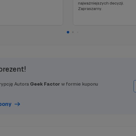
najważniejszych decyzji.
Zapraszamy.
prezent!
rypcję Autora
Geek Factor
w formie kuponu
upony