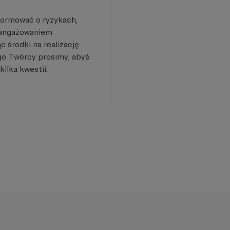
formować o ryzykach,
aangażowaniem
 środki na realizację
go Twórcy prosimy, abyś
kilka kwestii.