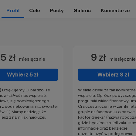
Profil
Cele
Posty
Galeria
Komentarze
5 zł
9 zł
miesięcznie
miesięcznie
Wybierz 5 zł
Wybierz 9 zł
:) Dziękujemy Ci bardzo, że
Wielkie dzięki za tak konkretne
owiłaś/-eś nas wspierać.
wsparcie. Oprócz powyższeg
iewaj się comiesięcznego
progu taki wkład finansowy um
a z podziękowaniami... swoistej
Ci uczestniczenie w zamknięte
wki :) Mamy nadzieję, że
grupie na facebooku o nazwie
iesz z nami jak najdłużej.
Factor Geeks" (nazwa robocza
gdzie będziecie mieli zakuliso
informacje oraz będziecie
uczestniczyć w podejmowani