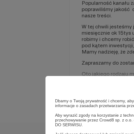
Popularność kanału z
poprawiliśmy jakość o
nasze treści.
W tej chwili jesteśmy
miesięcznie ok 15tys 
robimy i chcemy robi
pod kątem inwestycji
Mamy nadzieję, że zde
Zapraszamy do zosta
Oto jakiego rodzaju 
RECENZJE
Rozwiń opis
Dbamy o Twoją prywatność i chcemy, abyś 
informacje o zasadach przetwarzania pr
Aby wyrazić zgody na korzystanie z techn
przechowywanie przez Crowd8 sp. z o.o.
DO SERWISU.
W tym miejs