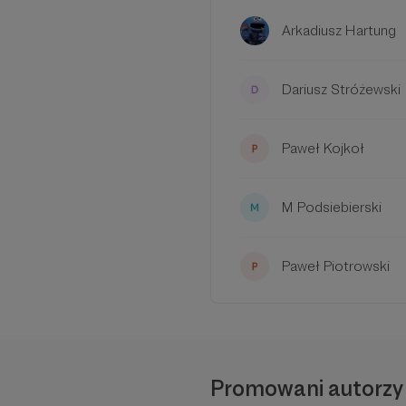
Arkadiusz Hartung
Dariusz Stróżewski
W tym miejs
Paweł Kojkoł
Aby
us
M Podsiebierski
Paweł Piotrowski
Promowani autorzy