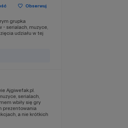
ość
Obserwuj
órym grupka
- serialach, muzyce,
ięcia udziału w tej
ie Ajgiwefak.pl.
muzyce, serialach,
mem wbiły się gry
em prezentowania
cjach, a nie krótkich