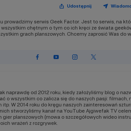
Udostępnij
Wiadom
u prowadzimy serwis Geek Factor. Jest to serwis, na kt
wszystkim chętnym o tym co ich kręci ze świata geeków 
szystkim grach planszowych. Chcemy zaprosić Was do wz
tak naprawdę od 2012 roku, kiedy założyliśmy blog o nazw
ć o wszystkim co zalicza się do naszych pasji: filmach, 
itp. W 2014 roku do kręgu naszych zainteresowań sztur
o nich stworzyliśmy kanał na YouTube Ajgiwefak TV cel
 gier planszowych (mowa o szczegółowych wideo instruk
oich wrażeń z rozgrywek.