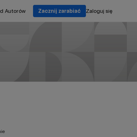
od Autorów
Zacznij zarabiać
Zaloguj się
nie