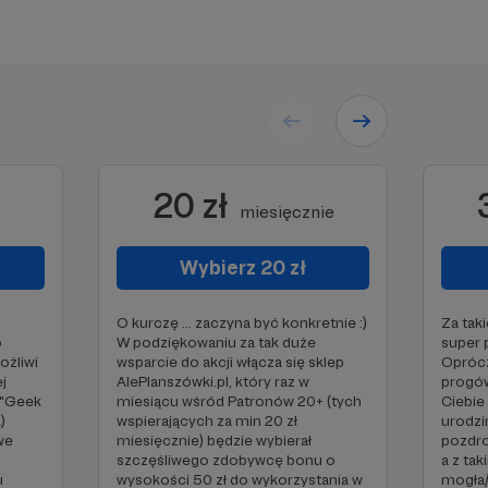
20 zł
miesięcznie
Wybierz 20 zł
O kurczę ... zaczyna być konkretnie :)
Za tak
o
W podziękowaniu za tak duże
super 
ożliwi
wsparcie do akcji włącza się sklep
Oprócz
j
AlePlanszówki.pl, który raz w
progów
 "Geek
miesiącu wśród Patronów 20+ (tych
Ciebie
)
wspierających za min 20 zł
urodzi
we
miesięcznie) będzie wybierał
pozdro
szczęśliwego zdobywcę bonu o
a z ta
u
wysokości 50 zł do wykorzystania w
mogła/