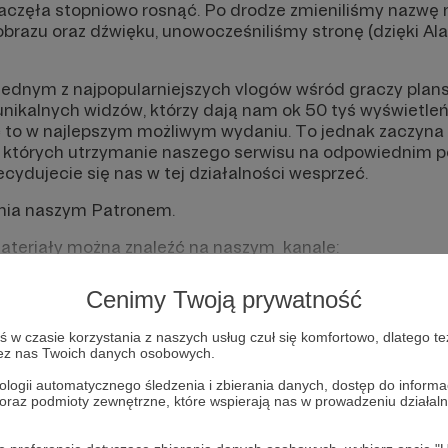
aczęła stopniowo rosnąć. Po drodze zmieniliśmy nazwę 
brazu oraz dźwięku, unowocześniliśmy stronę (dzięki Ala 
 jednym z najpopularniejszych vlogów wśród graczy pla
unikalnych widzów, którzy dają nam ok 50 tyś wyświetleń
ć to w najlepszym możliwym wydaniu. To jednak zaczyna 
, których utrzymanie naszego serwisu na odpowiednim 
cydujecie się nas w tej działalności wesprzeć.
nia naszym Patronem.
materiały można znaleźć na naszym kanale:
Cenimy Twoją prywatność
w czasie korzystania z naszych usług czuł się komfortowo, dlatego te
zez nas Twoich danych osobowych.
ologii automatycznego śledzenia i zbierania danych, dostęp do inform
 oraz podmioty zewnętrzne, które wspierają nas w prowadzeniu dział
cu powinna być zewnętrzna treść