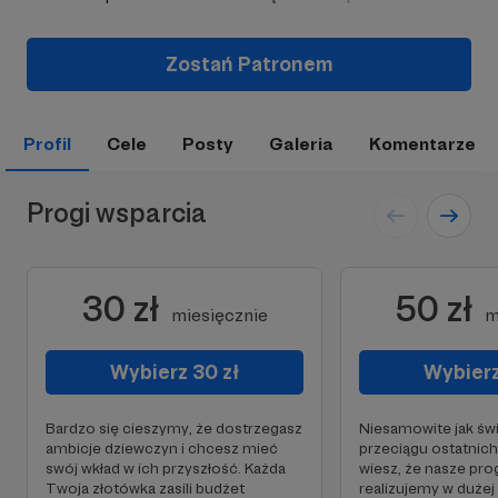
Zostań Patronem
Profil
Cele
Posty
Galeria
Komentarze
Progi wsparcia
30 zł
50 zł
miesięcznie
m
Wybierz 30 zł
Wybierz
Bardzo się cieszymy, że dostrzegasz
Niesamowite jak świ
ambicje dziewczyn i chcesz mieć
przeciągu ostatnich 
swój wkład w ich przyszłość. Każda
wiesz, że nasze pr
Twoja złotówka zasili budżet
realizujemy w dużej