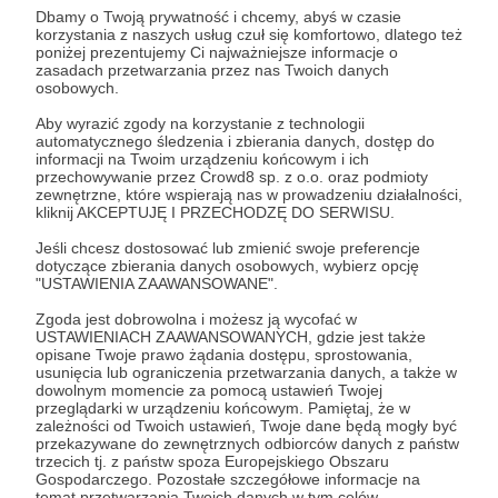
uświadomić je, jak wiele drzwi stoi przed nimi
Dbamy o Twoją prywatność i chcemy, abyś w czasie
otworem. Przecież wszystko, czego potrzebują,
korzystania z naszych usług czuł się komfortowo, dlatego też
poniżej prezentujemy Ci najważniejsze informacje o
aby osiągnąć sukces, jest w zasięgu ich
zasadach przetwarzania przez nas Twoich danych
możliwości!
osobowych.
Już kilka tysięcy dziewczyn z Polski rozwija się
Aby wyrazić zgody na korzystanie z technologii
Rozwiń opis
razem z naszą Fundacją! Z naszych programów
automatycznego śledzenia i zbierania danych, dostęp do
informacji na Twoim urządzeniu końcowym i ich
może korzystać każda dziewczyna w wieku od 13
przechowywanie przez Crowd8 sp. z o.o. oraz podmioty
do 24 lat, bez względu na dotychczasowe
zewnętrzne, które wspierają nas w prowadzeniu działalności,
osiągnięcia, wykształcenie, status społeczny czy
kliknij AKCEPTUJĘ I PRZECHODZĘ DO SERWISU.
Cele
ekonomiczny. Wystarczy, że wyrażą chęć
Jeśli chcesz dostosować lub zmienić swoje preferencje
uczestniczenia w naszych programach, a mają
dotyczące zbierania danych osobowych, wybierz opcję
szansę zdobyć nowe cenne doświadczenia,
"USTAWIENIA ZAAWANSOWANE".
umiejętności oraz przyjaciół na całym świecie.
Girls Global Ready
Zgoda jest dobrowolna i możesz ją wycofać w
USTAWIENIACH ZAAWANSOWANYCH, gdzie jest także
Nasze podopieczne nie płacą ani złotówki za
7 650 zł
opisane Twoje prawo żądania dostępu, sprostowania,
10 000 zł
możliwość korzystania z naszych programów.
brakuje
usunięcia lub ograniczenia przetwarzania danych, a także w
dowolnym momencie za pomocą ustawień Twojej
Wszystko to, co widzisz, jest efektem osobistej
przeglądarki w urządzeniu końcowym. Pamiętaj, że w
pracy Zofii oraz wolontariuszek, w tym coachów i
23%
zależności od Twoich ustawień, Twoje dane będą mogły być
ekspertek, które dobrowolnie oddają swój czas i
przekazywane do zewnętrznych odbiorców danych z państw
Unikatowy program Girls Global
trzecich tj. z państw spoza Europejskiego Obszaru
wiedzę, aby podzielić się nią z młodymi
Ready łączy 100 dziewczyn z Polski
Gospodarczego. Pozostałe szczegółowe informacje na
dziewczynami i popchnąć je do rozwoju i działania
ze 100 dziewczynami ze Stanów
temat przetwarzania Twoich danych w tym celów