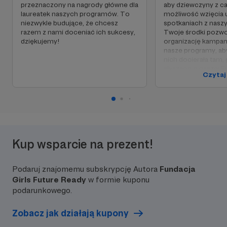
przeznaczony na nagrody główne dla
aby dziewczyny z cał
laureatek naszych programów. To
możliwość wzięcia 
niezwykle budujące, że chcesz
spotkaniach z nasz
razem z nami doceniać ich sukcesy,
Twoje środki pozwo
dziękujemy!
organizację kampan
nasze programy, ab
nich docierała tam, 
słyszano o naszej Fu
Czytaj
Dziękujemy, że ch
zwiększać zasięgi! 
pomożemy większej 
dziewcząt uwierzyć 
Kup wsparcie na prezent!
Podaruj znajomemu subskrypcję Autora
Fundacja
Girls Future Ready
w formie kuponu
podarunkowego.
Zobacz jak działają kupony