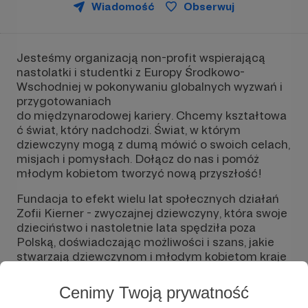
Wiadomość
Obserwuj
Jesteśmy organizacją non-profit wspierającą
nastolatki i studentki z Europy Środkowo-
Wschodniej w pokonywaniu globalnych wyzwań i
przygotowaniach
do międzynarodowej kariery. Chcemy kształtowa
ć świat, który nadchodzi. Świat, w którym
dziewczyny mogą z dumą mówić o swoich celach,
misjach i pomysłach. Dołącz do nas i pomóż
młodym kobietom tworzyć nową przyszłość!
Fundacja to efekt wielu lat społecznych działań
Zofii Kierner - zwyczajnej dziewczyny, która swoje
dzieciństwo i nastoletnie lata spędziła poza
Polską, doświadczając możliwości i szans, jakie
stwarzają dziewczynom i młodym kobietom kraje
wysokorozwinięte. Dzisiaj tą wiedzą i
doświadczeniem dzieli się między innymi z
Cenimy Twoją prywatność
nastolatkami i studentkami z Polski, aby