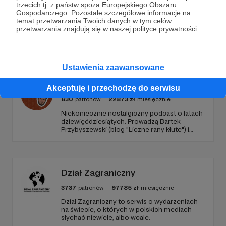
trzecich tj. z państw spoza Europejskiego Obszaru
Gospodarczego. Pozostałe szczegółowe informacje na
temat przetwarzania Twoich danych w tym celów
przetwarzania znajdują się w naszej polityce prywatności.
Promowani autorzy
Ustawienia zaawansowane
Podcastex
Akceptuję i przechodzę do serwisu
630
patronów
22873
zł
miesięcznie
Niekoniecznie nostalgiczny podcast o latach
dziewięćdziesiątych. Prowadzą Bartek
Przybyszewski (blog "Liczne rany kłute") i
Mateusz Witkowski (Popmoderna.pl, blog
"Popland"). Wizuale i muzyka: Michał
Kozikowski. Obróbka audio: Krzysztof
Tubilewicz. Zdjęcia: Aleksandra Nowak. Czyta:
Tadeusz Drozda.
Dział Zagraniczny
3737
patronów
97785
zł
miesięcznie
Dział Zagraniczny to serwis o wydarzeniach
na świecie, o których w polskich mediach
słychać niewiele, albo wcale.