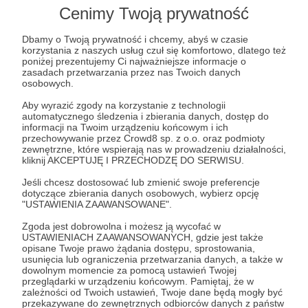
Lista postów jest pusta
Cenimy Twoją prywatność
Autor nie dodał jeszcze żadnych postów
Dbamy o Twoją prywatność i chcemy, abyś w czasie
korzystania z naszych usług czuł się komfortowo, dlatego też
poniżej prezentujemy Ci najważniejsze informacje o
zasadach przetwarzania przez nas Twoich danych
osobowych.
Aby wyrazić zgody na korzystanie z technologii
automatycznego śledzenia i zbierania danych, dostęp do
informacji na Twoim urządzeniu końcowym i ich
przechowywanie przez Crowd8 sp. z o.o. oraz podmioty
zewnętrzne, które wspierają nas w prowadzeniu działalności,
kliknij AKCEPTUJĘ I PRZECHODZĘ DO SERWISU.
Jeśli chcesz dostosować lub zmienić swoje preferencje
dotyczące zbierania danych osobowych, wybierz opcję
"USTAWIENIA ZAAWANSOWANE".
Dołącz do grona Patronów!
Zgoda jest dobrowolna i możesz ją wycofać w
USTAWIENIACH ZAAWANSOWANYCH, gdzie jest także
Wesprzyj działalność Autora
KrychuTIR
już teraz!
opisane Twoje prawo żądania dostępu, sprostowania,
usunięcia lub ograniczenia przetwarzania danych, a także w
dowolnym momencie za pomocą ustawień Twojej
przeglądarki w urządzeniu końcowym. Pamiętaj, że w
Zostań Patronem
zależności od Twoich ustawień, Twoje dane będą mogły być
przekazywane do zewnętrznych odbiorców danych z państw