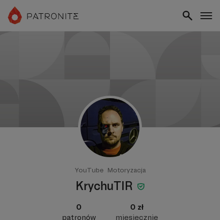
YouTube
Motoryzacja
KrychuTIR
0
0 zł
patronów
miesięcznie