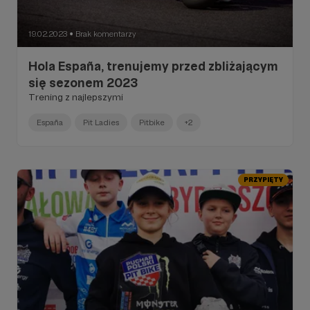
19.02.2023
Brak komentarzy
●
Hola España, trenujemy przed zbliżającym
się sezonem 2023
Trening z najlepszymi
España
Pit Ladies
Pitbike
+2
PRZYPIĘTY