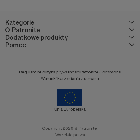
głowie pod koniec dnia. Ubarwiony dźwiękami
jak w radiowym teatrze, pomysł na to, jak
ogarnąć rzeczywistość.
Kategorie
O Patronite
Dodatkowe produkty
Pomoc
Regulamin
Polityka prywatności
Patronite Commons
Warunki korzystania z serwisu
Unia Europejska
Copyright 2026 © Patronite.
Wszelkie prawa