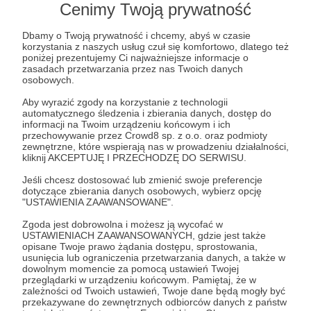
Cenimy Twoją prywatność
Złota czapka
Dbamy o Twoją prywatność i chcemy, abyś w czasie
Gold cap, złota czapka 1 miejsce Puchar Polski Pit Bike SM
korzystania z naszych usług czuł się komfortowo, dlatego też
w klasie Pit Ladies 🏆🏆🏆
poniżej prezentujemy Ci najważniejsze informacje o
zasadach przetwarzania przez nas Twoich danych
Super Girl
Pit Ladies
Pitbike
+1
osobowych.
Aby wyrazić zgody na korzystanie z technologii
automatycznego śledzenia i zbierania danych, dostęp do
informacji na Twoim urządzeniu końcowym i ich
przechowywanie przez Crowd8 sp. z o.o. oraz podmioty
zewnętrzne, które wspierają nas w prowadzeniu działalności,
kliknij AKCEPTUJĘ I PRZECHODZĘ DO SERWISU.
Jeśli chcesz dostosować lub zmienić swoje preferencje
dotyczące zbierania danych osobowych, wybierz opcję
"USTAWIENIA ZAAWANSOWANE".
Zgoda jest dobrowolna i możesz ją wycofać w
USTAWIENIACH ZAAWANSOWANYCH, gdzie jest także
opisane Twoje prawo żądania dostępu, sprostowania,
usunięcia lub ograniczenia przetwarzania danych, a także w
dowolnym momencie za pomocą ustawień Twojej
04.10.2022
Brak komentarzy
●
przeglądarki w urządzeniu końcowym. Pamiętaj, że w
zależności od Twoich ustawień, Twoje dane będą mogły być
przekazywane do zewnętrznych odbiorców danych z państw
Gala LWY JELCZAŃSKO-LASKOWICKIE