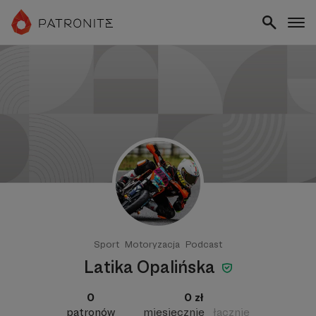
Sport
Motoryzacja
Podcast
Latika Opalińska
0
0 zł
patronów
miesięcznie
łącznie