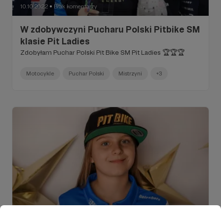
10.10.2022
Brak komentarzy
●
W zdobywczyni Pucharu Polski Pitbike SM
klasie Pit Ladies
Zdobyłam Puchar Polski Pit Bike SM Pit Ladies 🏆🏆🏆
Motocykle
Puchar Polski
Mistrzyni
+3
24.11.2022
Brak komentarzy
●