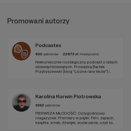
Promowani autorzy
Podcastex
630
patronów
22873
zł
miesięcznie
Niekoniecznie nostalgiczny podcast o latach
dziewięćdziesiątych. Prowadzą Bartek
Przybyszewski (blog "Liczne rany kłute") i
Mateusz Witkowski (Popmoderna.pl, blog
"Popland"). Wizuale i muzyka: Michał
Kozikowski. Obróbka audio: Krzysztof
Tubilewicz. Zdjęcia: Aleksandra Nowak. Czyta:
Tadeusz Drozda.
Karolina Korwin Piotrowska
3352
patronów
PIERWSZA MŁODOŚĆ. Cotygodniowy
magazynek. Premiery w piątki. Film, zapach,
książka, smak, dźwięki, wydarzenie, czyli to,
co wzbudza we mnie emocje i zostaje w