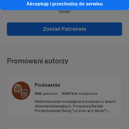
Akceptuję i przechodzę do serwisu
Wesprzyj działalność Autora
Latika Opalińska
już
teraz!
Zostań Patronem
Promowani autorzy
Podcastex
630
patronów
22873
zł
miesięcznie
Niekoniecznie nostalgiczny podcast o latach
dziewięćdziesiątych. Prowadzą Bartek
Przybyszewski (blog "Liczne rany kłute") i
Mateusz Witkowski (Popmoderna.pl, blog
"Popland"). Wizuale i muzyka: Michał
Kozikowski. Obróbka audio: Krzysztof
Tubilewicz. Zdjęcia: Aleksandra Nowak. Czyta: