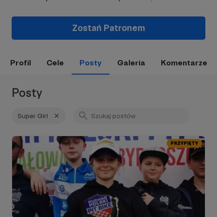
Zostań Patronem
Profil
Cele
Posty
Galeria
Komentarze
Posty
Super Girl
PRZYPIĘTY