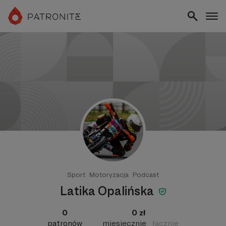
Sport
Motoryzacja
Podcast
Latika Opalińska
0
0 zł
patronów
miesięcznie
łącznie