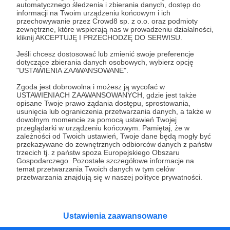
automatycznego śledzenia i zbierania danych, dostęp do
24.11.2022
Brak komentarzy
informacji na Twoim urządzeniu końcowym i ich
●
przechowywanie przez Crowd8 sp. z o.o. oraz podmioty
zewnętrzne, które wspierają nas w prowadzeniu działalności,
Złota czapka
kliknij AKCEPTUJĘ I PRZECHODZĘ DO SERWISU.
Gold cap, złota czapka 1 miejsce Puchar Polski Pit Bike SM
Jeśli chcesz dostosować lub zmienić swoje preferencje
w klasie Pit Ladies 🏆🏆🏆
dotyczące zbierania danych osobowych, wybierz opcję
"USTAWIENIA ZAAWANSOWANE".
Super Girl
Pit Ladies
Pitbike
+1
Zgoda jest dobrowolna i możesz ją wycofać w
USTAWIENIACH ZAAWANSOWANYCH, gdzie jest także
opisane Twoje prawo żądania dostępu, sprostowania,
usunięcia lub ograniczenia przetwarzania danych, a także w
dowolnym momencie za pomocą ustawień Twojej
przeglądarki w urządzeniu końcowym. Pamiętaj, że w
zależności od Twoich ustawień, Twoje dane będą mogły być
przekazywane do zewnętrznych odbiorców danych z państw
trzecich tj. z państw spoza Europejskiego Obszaru
Gospodarczego. Pozostałe szczegółowe informacje na
temat przetwarzania Twoich danych w tym celów
przetwarzania znajdują się w naszej polityce prywatności.
Dołącz do grona Patronów!
Ustawienia zaawansowane