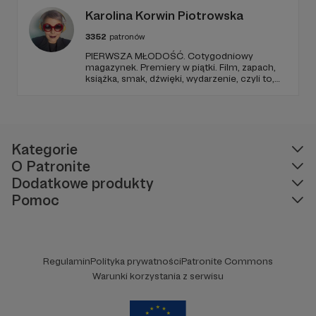
Tadeusz Drozda.
Karolina Korwin Piotrowska
3352
patronów
PIERWSZA MŁODOŚĆ. Cotygodniowy
magazynek. Premiery w piątki. Film, zapach,
książka, smak, dźwięki, wydarzenie, czyli to,
co wzbudza we mnie emocje i zostaje w
głowie pod koniec dnia. Ubarwiony dźwiękami
jak w radiowym teatrze, pomysł na to, jak
ogarnąć rzeczywistość.
Kategorie
O Patronite
Dodatkowe produkty
Pomoc
Regulamin
Polityka prywatności
Patronite Commons
Warunki korzystania z serwisu