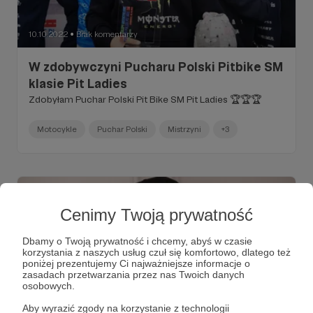
10.10.2022
Brak komentarzy
●
W zdobywczyni Pucharu Polski Pitbike SM
klasie Pit Ladies
Zdobyłam Puchar Polski Pit Bike SM Pit Ladies 🏆🏆🏆
Motocykle
Puchar Polski
Mistrzyni
+3
Cenimy Twoją prywatność
Dbamy o Twoją prywatność i chcemy, abyś w czasie
korzystania z naszych usług czuł się komfortowo, dlatego też
poniżej prezentujemy Ci najważniejsze informacje o
zasadach przetwarzania przez nas Twoich danych
osobowych.
Aby wyrazić zgody na korzystanie z technologii