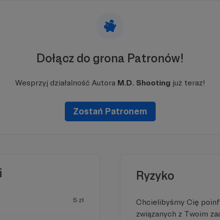
Dołącz do grona Patronów!
iejscu powinna być zewnętrzna treść
 zobaczyć treść musisz zmienić ustawienia
Wesprzyj działalność Autora
M.D. Shooting
już teraz!
polityki prywatności
Zostań Patronem
i
Ryzyko
5 zł
Chcielibyśmy Cię poin
związanych z Twoim z