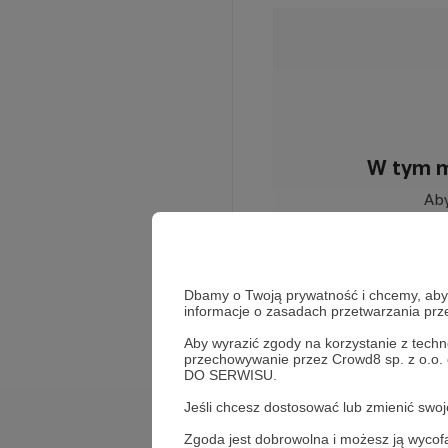
W tym m
Aby
Rozwiń opis
Dbamy o Twoją prywatność i chcemy, abyś 
informacje o zasadach przetwarzania pr
Aby wyrazić zgody na korzystanie z techn
przechowywanie przez Crowd8 sp. z o.o.
DO SERWISU.
Jeśli chcesz dostosować lub zmienić sw
Cele
Zgoda jest dobrowolna i możesz ją wyc