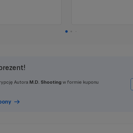
prezent!
rypcję Autora
M.D. Shooting
w formie kuponu
upony