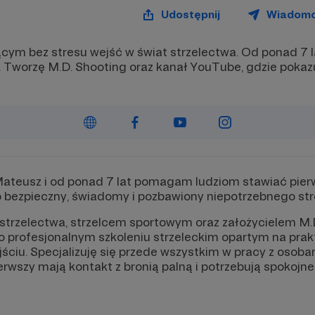
Udostępnij
Wiadom
m bez stresu wejść w świat strzelectwa. Od ponad 7 la
e. Tworzę M.D. Shooting oraz kanał YouTube, gdzie pokaz
ateusz i od ponad 7 lat pomagam ludziom stawiać pierw
b bezpieczny, świadomy i pozbawiony niepotrzebnego str
strzelectwa, strzelcem sportowym oraz założycielem M.D
o profesjonalnym szkoleniu strzeleckim opartym na prak
ściu. Specjalizuję się przede wszystkim w pracy z osob
ierwszy mają kontakt z bronią palną i potrzebują spokoj