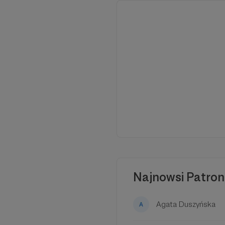
W tym m
Aby
Najnowsi Patron
Agata Duszyńska