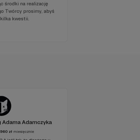
 środki na realizację
go Twórcy prosimy, abyś
ą, tym bardziej
kilka kwestii.
ościowe. Znajdziesz
ecznie i bez zbędnego
em zaufania i realną
e z prowadzeniem
acę operatora, montaż
ularnie publikować
edzialnych
og Adama Adamczyka
2960
zł
miesięcznie