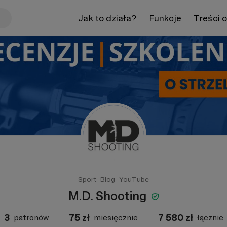
Jak to działa?
Funkcje
Treści 
Sport
Blog
YouTube
M.D. Shooting
3
75
zł
7 580
zł
patronów
miesięcznie
łącznie