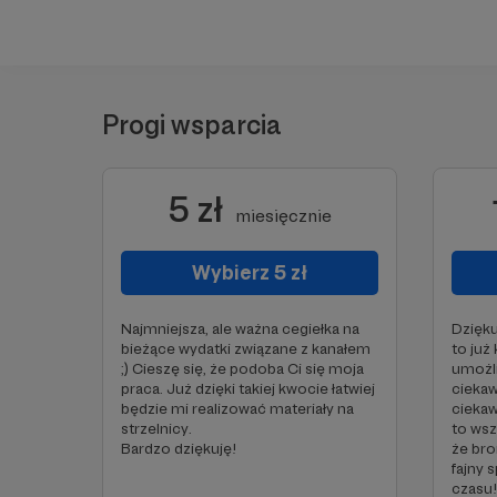
Progi wsparcia
5 zł
miesięcznie
Wybierz 5 zł
Najmniejsza, ale ważna cegiełka na
Dzięku
bieżące wydatki związane z kanałem
to już
;) Cieszę się, że podoba Ci się moja
umożli
praca. Już dzięki takiej kwocie łatwiej
cieka
będzie mi realizować materiały na
ciekaw
strzelnicy.
to wsz
Bardzo dziękuję!
że broń
fajny 
czasu!