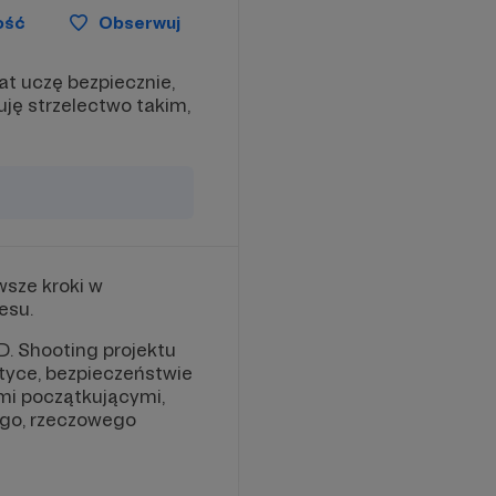
ość
Obserwuj
t uczę bezpiecznie,
uję strzelectwo takim,
sze kroki w
esu.
. Shooting projektu
tyce, bezpieczeństwie
ami początkującymi,
nego, rzeczowego