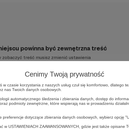
iejscu powinna być zewnętrzna treść
 zobaczyć treść musisz zmienić ustawienia
polityki prywatności
Cenimy Twoją prywatność
w czasie korzystania z naszych usług czuł się komfortowo, dlatego te
zez nas Twoich danych osobowych.
ologii automatycznego śledzenia i zbierania danych, dostęp do inform
 oraz podmioty zewnętrzne, które wspierają nas w prowadzeniu dział
oje preferencje dotyczące zbierania danych osobowych, wybierz op
ofać w USTAWIENIACH ZAAWANSOWANYCH, gdzie jest także opisane Tw