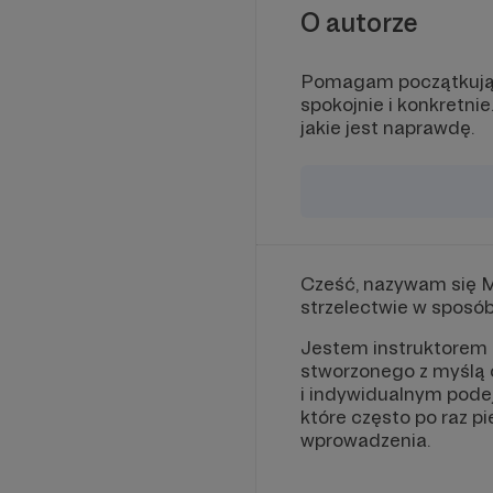
O autorze
Pomagam początkujący
spokojnie i konkretni
jakie jest naprawdę.
Cześć, nazywam się M
strzelectwie w sposó
Jestem instruktorem 
stworzonego z myślą 
i indywidualnym podej
które często po raz p
wprowadzenia.