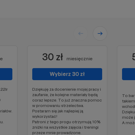
30 zł
ie
miesięcznie
Wybierz 30 zł
.22lr
Dziękuję za docenienie mojej pracy i
zaufanie, że kolejne materiały będą
To bar

coraz lepsze. To już znaczna pomoc
takiem
w promowaniu strzelectwa.
wchodz
riałów.
Postaram się jak najlepiej ją
Dzięku
wykorzystać!
może j
u.
Patroni z tego progu otrzymują 10%
A moż
zniżki na wszystkie zajęcia i treningi
przeze mnie prowadzone.