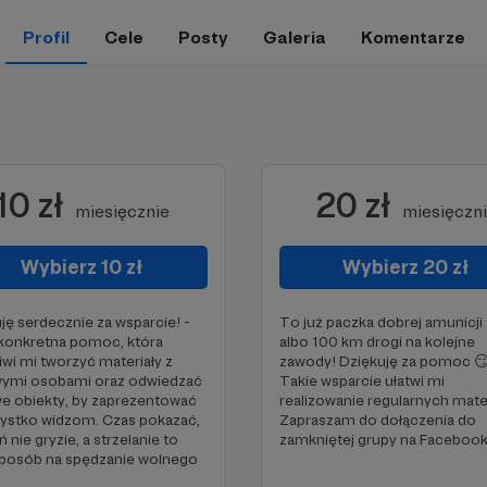
Profil
Cele
Posty
Galeria
Komentarze
10 zł
20 zł
miesięcznie
miesięczn
Wybierz 10 zł
Wybierz 20 zł
ję serdecznie za wsparcie! -
To już paczka dobrej amunicji 
 konkretna pomoc, która
albo 100 km drogi na kolejne
wi mi tworzyć materiały z
zawody! Dziękuję za pomoc 
wymi osobami oraz odwiedzać
Takie wsparcie ułatwi mi
e obiekty, by zaprezentować
realizowanie regularnych mate
ystko widzom. Czas pokazać,
Zapraszam do dołączenia do
 nie gryzie, a strzelanie to
zamkniętej grupy na Facebook
sposób na spędzanie wolnego