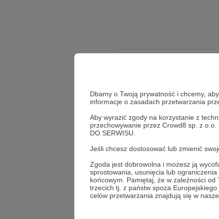
Dbamy o Twoją prywatność i chcemy, abyś 
informacje o zasadach przetwarzania pr
Aby wyrazić zgody na korzystanie z techn
przechowywanie przez Crowd8 sp. z o.o.
W
DO SERWISU.
Jeśli chcesz dostosować lub zmienić sw
Zgoda jest dobrowolna i możesz ją wyc
sprostowania, usunięcia lub ograniczeni
końcowym. Pamiętaj, że w zależności od
trzecich tj. z państw spoza Europejskie
celów przetwarzania znajdują się w naszej