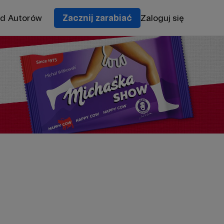
od Autorów
Zacznij zarabiać
Zaloguj się