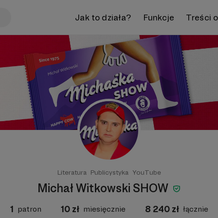
Jak to działa?
Funkcje
Treści 
Literatura
Publicystyka
YouTube
Michał Witkowski SHOW
1
10
zł
8 240
zł
patron
miesięcznie
łącznie