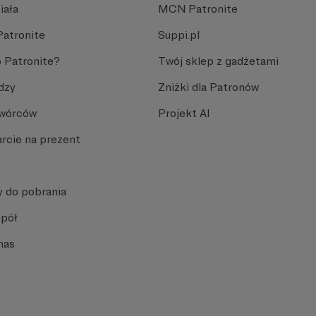
iała
MCN Patronite
Patronite
Suppi.pl
 Patronite?
Twój sklep z gadżetami
dzy
Zniżki dla Patronów
Twórców
Projekt AI
rcie na prezent
y do pobrania
spół
nas