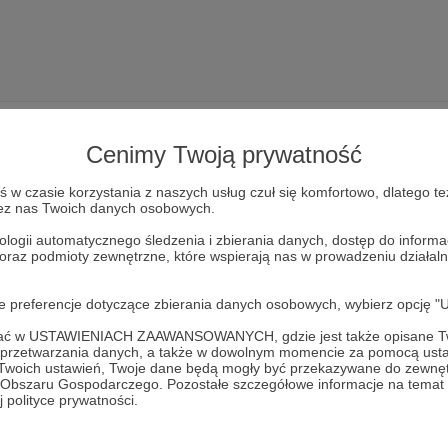
Cenimy Twoją prywatność
w czasie korzystania z naszych usług czuł się komfortowo, dlatego te
zez nas Twoich danych osobowych.
Dołącz do grona Patronów!
ologii automatycznego śledzenia i zbierania danych, dostęp do inform
 oraz podmioty zewnętrzne, które wspierają nas w prowadzeniu dział
esprzyj działalność Autora
Michał Witkowski SHOW
już tera
oje preferencje dotyczące zbierania danych osobowych, wybierz op
Zostań Patronem
ofać w USTAWIENIACH ZAAWANSOWANYCH, gdzie jest także opisane Tw
a przetwarzania danych, a także w dowolnym momencie za pomocą usta
 Twoich ustawień, Twoje dane będą mogły być przekazywane do zewnę
go Obszaru Gospodarczego. Pozostałe szczegółowe informacje na temat
 polityce prywatności.