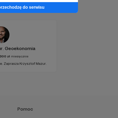
przechodzę do serwisu
ur. Geoekonomia
300
zł
miesięcznie
e. Zaprasza Krzysztof Mazur.
Pomoc