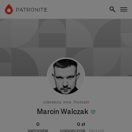
Literatura
Inne
Podcast
Marcin Walczak
0
0 zł
patronów
miesięcznie
łącznie