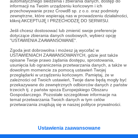
Wesprzyj działalność Autora
Marcin Walczak
już
automatycznego śledzenia i zbierania danych, dostęp do
informacji na Twoim urządzeniu końcowym i ich
teraz!
przechowywanie przez Crowd8 sp. z o.o. oraz podmioty
zewnętrzne, które wspierają nas w prowadzeniu działalności,
kliknij AKCEPTUJĘ I PRZECHODZĘ DO SERWISU.
Zostań Patronem
Jeśli chcesz dostosować lub zmienić swoje preferencje
dotyczące zbierania danych osobowych, wybierz opcję
"USTAWIENIA ZAAWANSOWANE".
Zgoda jest dobrowolna i możesz ją wycofać w
USTAWIENIACH ZAAWANSOWANYCH, gdzie jest także
Promowani autorzy
opisane Twoje prawo żądania dostępu, sprostowania,
usunięcia lub ograniczenia przetwarzania danych, a także w
dowolnym momencie za pomocą ustawień Twojej
przeglądarki w urządzeniu końcowym. Pamiętaj, że w
zależności od Twoich ustawień, Twoje dane będą mogły być
przekazywane do zewnętrznych odbiorców danych z państw
Kwadrans Na Angielski
trzecich tj. z państw spoza Europejskiego Obszaru
Gospodarczego. Pozostałe szczegółowe informacje na
744
patronów
temat przetwarzania Twoich danych w tym celów
przetwarzania znajdują się w naszej polityce prywatności.
Kwadrans na angielski to podcast uczący
mówić po angielsku już od pierwszego
odcinka. Jest to seria dla osób
początkujących, którzy chcą przełamać
barierę przed mówieniem w języku obcym,
Ustawienia zaawansowane
odświeżyć sobie angielski, albo... nauczyć się
go po raz pierwszy. Spodziewajcie się