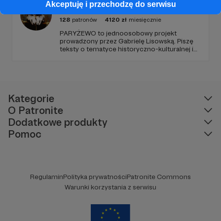
nowego odcinka co czwartek.
Paryżewo
Akceptuję i przechodzę do serwisu
128
patronów
4120
zł
miesięcznie
PARYŻEWO to jednoosobowy projekt
prowadzony przez Gabrielę Lisowską. Piszę
teksty o tematyce historyczno-kulturalnej i
społecznej, tworzę dwa podcasty –
PARYŻEWO i TW: LISOWSKA oraz regularnie
publikuję treści na Instagramie.
Kategorie
O Patronite
Dodatkowe produkty
Pomoc
Regulamin
Polityka prywatności
Patronite Commons
Warunki korzystania z serwisu