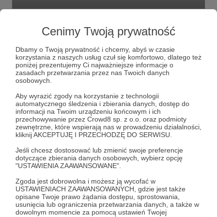
Zbiórka środków na zakup Iphona
Cenimy Twoją prywatność
30 zł
z 4 900 zł
Dbamy o Twoją prywatność i chcemy, abyś w czasie
korzystania z naszych usług czuł się komfortowo, dlatego też
poniżej prezentujemy Ci najważniejsze informacje o
zasadach przetwarzania przez nas Twoich danych
osobowych.
Aby wyrazić zgody na korzystanie z technologii
automatycznego śledzenia i zbierania danych, dostęp do
informacji na Twoim urządzeniu końcowym i ich
przechowywanie przez Crowd8 sp. z o.o. oraz podmioty
zewnętrzne, które wspierają nas w prowadzeniu działalności,
kliknij AKCEPTUJĘ I PRZECHODZĘ DO SERWISU.
Jeśli chcesz dostosować lub zmienić swoje preferencje
dotyczące zbierania danych osobowych, wybierz opcję
"USTAWIENIA ZAAWANSOWANE".
Dołącz do grona Patronów!
Zgoda jest dobrowolna i możesz ją wycofać w
USTAWIENIACH ZAAWANSOWANYCH, gdzie jest także
opisane Twoje prawo żądania dostępu, sprostowania,
usunięcia lub ograniczenia przetwarzania danych, a także w
Wesprzyj działalność Autora
Mariusz Kula Art
już
dowolnym momencie za pomocą ustawień Twojej