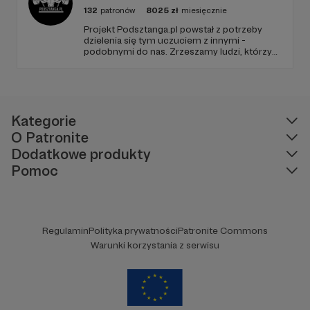
132
patronów
8025
zł
miesięcznie
Projekt Podsztanga.pl powstał z potrzeby
dzielenia się tym uczuciem z innymi -
podobnymi do nas. Zrzeszamy ludzi, którzy
traktują trening poważnie. Wspierają się i
rozumieją w radościach oraz trudach uprawy
siły. To miejsce, w którym oddanie
treningowi jest szanowane i oczekiwane.
Kategorie
O Patronite
Dodatkowe produkty
Pomoc
Regulamin
Polityka prywatności
Patronite Commons
Warunki korzystania z serwisu