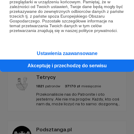
teraz!
przeglądarki w urządzeniu końcowym. Pamiętaj, że w
zależności od Twoich ustawień, Twoje dane będą mogły być
przekazywane do zewnętrznych odbiorców danych z państw
trzecich tj. z państw spoza Europejskiego Obszaru
Zostań Patronem
Gospodarczego. Pozostałe szczegółowe informacje na
temat przetwarzania Twoich danych w tym celów
przetwarzania znajdują się w naszej polityce prywatności.
Promowani autorzy
Ustawienia zaawansowane
Akceptuję i przechodzę do serwisu
Tetrycy
1821
patronów
37170
zł
miesięcznie
Przekonaliście nas do Patronite i oto
jesteśmy. Ale nie ma progów. Każdy, kto coś
nam da, może liczyć na to samo: dozgonną
wdzięczność i miejsce na przewijanym pasku
sponsorskim w piątkowych odcinkach.
Zmienimy to, jeśli uznacie, że mamy zmienić.
Podsztanga.pl