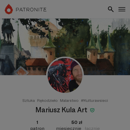
Sztuka
Rękodzieło
Malarstwo
#Kulturawsieci
Mariusz Kula Art
1
50 zł
patron
miesięcznie
łącznie