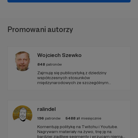
Promowani autorzy
Wojciech Szewko
848
patronów
Zajmuję się publicystyką z dziedziny
współczesnych stosunków
międzynarodowych ze szczególnym
uwzględnieniem Bliskiego Wschodu,
problematyki Islamu oraz bezpieczeństwa
międzynarodowego i wewnętrznego.
ralindel
196
patronów
5488
zł
miesięcznie
Komentuję politykę na Twitchu i Youtube.
Nagrywam materiały na żywo, tnę ję na
bardziej zjadliwe segmenty i wrzucam niemal