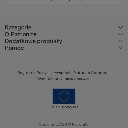
codziennie na kanał. Kiedy nie zajmujemy się
polityką i tematami lewicowymi, jaramy się
kulturą, gadamy o grach i planszówkach,
które są moją pasją.
Kategorie
O Patronite
Dodatkowe produkty
Pomoc
Regulamin
Polityka prywatności
Patronite Commons
Warunki korzystania z serwisu
Unia Europejska
Copyright 2026 © Patronite.