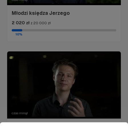
Młodzi księdza Jerzego
2 020 zł
z 20 000 zł
10%
czas minął
Młodzież ks. Popiełuszki