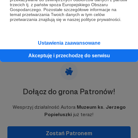
6 620 zł
z 15 000 zł
trzecich tj. z państw spoza Europejskiego Obszaru
Gospodarczego. Pozostałe szczegółowe informacje na
44%
temat przetwarzania Twoich danych w tym celów
przetwarzania znajdują się w naszej polityce prywatności.
Ustawienia zaawansowane
Akceptuję i przechodzę do serwisu
Dołącz do grona Patronów!
Wesprzyj działalność Autora
Muzeum ks. Jerzego
Popiełuszki
już teraz!
Zostań Patronem