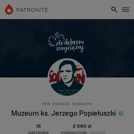
Inne
Edukacja
Społeczne
Muzeum ks. Jerzego Popiełuszki
15
2 590 zł
patronów
miesięcznie
łącznie