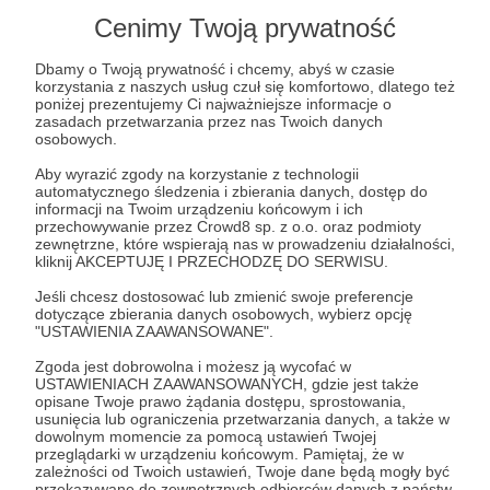
Cenimy Twoją prywatność
5 380 zł
z 23 000 zł
Dbamy o Twoją prywatność i chcemy, abyś w czasie
23%
korzystania z naszych usług czuł się komfortowo, dlatego też
poniżej prezentujemy Ci najważniejsze informacje o
zasadach przetwarzania przez nas Twoich danych
osobowych.
Aby wyrazić zgody na korzystanie z technologii
automatycznego śledzenia i zbierania danych, dostęp do
informacji na Twoim urządzeniu końcowym i ich
przechowywanie przez Crowd8 sp. z o.o. oraz podmioty
zewnętrzne, które wspierają nas w prowadzeniu działalności,
kliknij AKCEPTUJĘ I PRZECHODZĘ DO SERWISU.
Jeśli chcesz dostosować lub zmienić swoje preferencje
dotyczące zbierania danych osobowych, wybierz opcję
"USTAWIENIA ZAAWANSOWANE".
Zgoda jest dobrowolna i możesz ją wycofać w
czas minął
USTAWIENIACH ZAAWANSOWANYCH, gdzie jest także
opisane Twoje prawo żądania dostępu, sprostowania,
usunięcia lub ograniczenia przetwarzania danych, a także w
Szkoła Letnia ks. Jerzego Popiełuszki
dowolnym momencie za pomocą ustawień Twojej
2024
przeglądarki w urządzeniu końcowym. Pamiętaj, że w
zależności od Twoich ustawień, Twoje dane będą mogły być
przekazywane do zewnętrznych odbiorców danych z państw