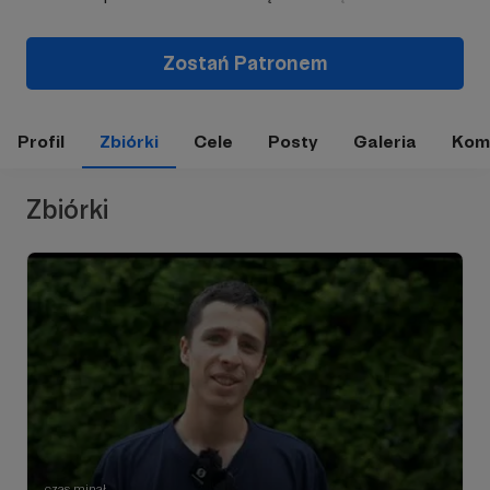
Zostań Patronem
Profil
Zbiórki
Cele
Posty
Galeria
Kom
Zbiórki
czas minął