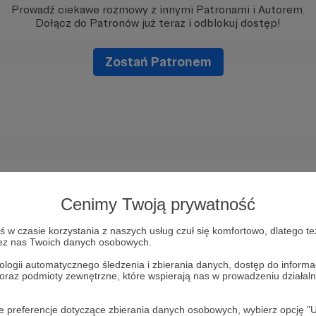
Prowadź ciekawe rozmowy z innymi Patronami i Autorem.
Dołącz do Patronów już teraz i odblokuj dostęp!
Zostań Patronem
Cenimy Twoją prywatność
w czasie korzystania z naszych usług czuł się komfortowo, dlatego te
zez nas Twoich danych osobowych.
ologii automatycznego śledzenia i zbierania danych, dostęp do inform
 oraz podmioty zewnętrzne, które wspierają nas w prowadzeniu dział
oje preferencje dotyczące zbierania danych osobowych, wybierz op