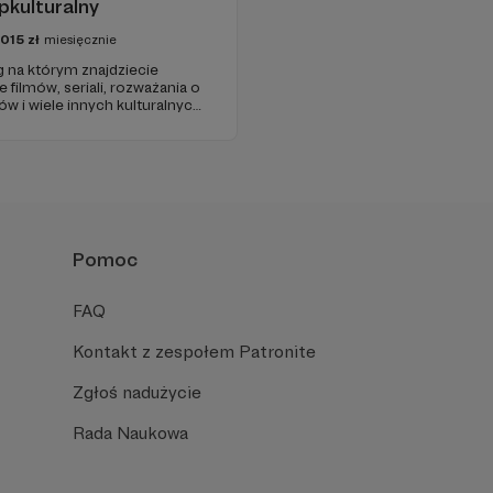
pkulturalny
1015
zł
miesięcznie
g na którym znajdziecie
 filmów, seriali, rozważania o
ów i wiele innych kulturalnych
y w 2009 roku i od tego czasu
ość ludzi, którzy lubią
Pomoc
FAQ
Kontakt z zespołem Patronite
Zgłoś nadużycie
Rada Naukowa