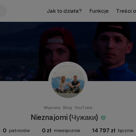
Jak to działa?
Funkcje
Treści 
Wyprawy
Blog
YouTube
Nieznajomi (Чужаки)
0
0
zł
14 797
zł
patronów
miesięcznie
łącznie