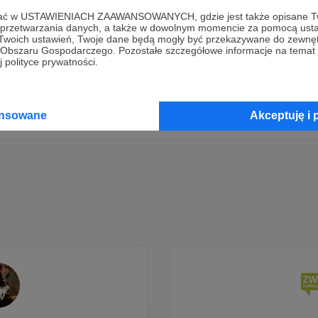
ofać w USTAWIENIACH ZAAWANSOWANYCH, gdzie jest także opisane Tw
Dołącz do grona Patronów!
a przetwarzania danych, a także w dowolnym momencie za pomocą usta
 Twoich ustawień, Twoje dane będą mogły być przekazywane do zewnę
go Obszaru Gospodarczego. Pozostałe szczegółowe informacje na temat
 polityce prywatności.
Wesprzyj działalność Autora
Nieznajomi (Чужаки)
już teraz!
Zostań Patronem
ansowane
Akceptuję i 