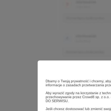
Użytkownik
3 dni temu
Komentarz użytkownika
Użytkownik
3 dni temu
Komentarz użytkownika
Dbamy o Twoją prywatność i chcemy, abyś 
informacje o zasadach przetwarzania pr
Aby wyrazić zgody na korzystanie z techn
przechowywanie przez Crowd8 sp. z o.o.
DO SERWISU.
Jeśli chcesz dostosować lub zmienić sw