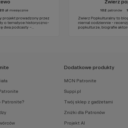
żewo
Zwierz po
20
zł
miesięcznie
102
patronów
projekt prowadzony przez
Zwierz Popkulturalny to blo
sty o tematyce historyczno-
niemal codziennie - recenzje
rzę dwa podcasty –
popkulturze, biografie aktor
az regularnie publikuję
treści. Blog został założon
tworzę wokół niego społeczn
kulturę.
nite
Dodatkowe produkty
iała
MCN Patronite
Patronite
Suppi.pl
 Patronite?
Twój sklep z gadżetami
dzy
Zniżki dla Patronów
Twórców
Projekt AI