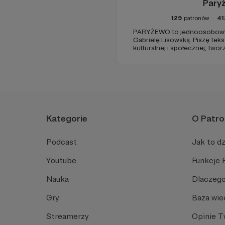
Pary
129
patronów
41
PARYŻEWO to jednoosobowy 
Gabrielę Lisowską. Piszę tek
kulturalnej i społecznej, two
PARYŻEWO i TW: LISOWSKA or
treści na Instagramie.
Kategorie
O Patro
Podcast
Jak to dz
Youtube
Funkcje 
Nauka
Dlaczego
Gry
Baza wie
Streamerzy
Opinie 