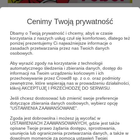
Wyprzedaż REBEL - Modelarska Promocja
Wyprzedaż REBEL - Modelarska Promocja
Cenimy Twoją prywatność
WyprzedażREBEL
Dbamy o Twoją prywatność i chcemy, abyś w czasie
korzystania z naszych usług czuł się komfortowo, dlatego też
poniżej prezentujemy Ci najważniejsze informacje o
zasadach przetwarzania przez nas Twoich danych
osobowych.
Aby wyrazić zgody na korzystanie z technologii
automatycznego śledzenia i zbierania danych, dostęp do
informacji na Twoim urządzeniu końcowym i ich
przechowywanie przez Crowd8 sp. z o.o. oraz podmioty
zewnętrzne, które wspierają nas w prowadzeniu działalności,
kliknij AKCEPTUJĘ I PRZECHODZĘ DO SERWISU.
Jeśli chcesz dostosować lub zmienić swoje preferencje
dotyczące zbierania danych osobowych, wybierz opcję
"USTAWIENIA ZAAWANSOWANE".
Dołącz do grona Patronów!
Zgoda jest dobrowolna i możesz ją wycofać w
USTAWIENIACH ZAAWANSOWANYCH, gdzie jest także
Wesprzyj działalność Autora
On Table Gry Planszowe
opisane Twoje prawo żądania dostępu, sprostowania,
usunięcia lub ograniczenia przetwarzania danych, a także w
już teraz!
dowolnym momencie za pomocą ustawień Twojej