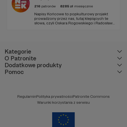
216
patronów
8285
zł
miesięcznie
Napisy Końcowe to popkulturowy projekt
prowadzony przez nas, tutaj klepiących te
słowa, czyli Oskara Rogowskiego i Radosława
Pisulę, na który składają się kanał Youtube
oraz podcastowe wersje materiałów na
rożnych platformach.
Kategorie
O Patronite
Dodatkowe produkty
Pomoc
Regulamin
Polityka prywatności
Patronite Commons
Warunki korzystania z serwisu