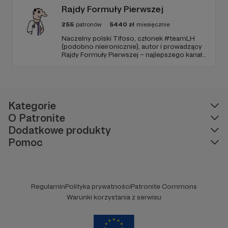
Rajdy Formuły Pierwszej
255
patronów
5440
zł
miesięcznie
Naczelny polski Tifoso, członek #teamLH
(podobno nieironicznie), autor i prowadzący
Rajdy Formuły Pierwszej – najlepszego kanału
YouTube o F1 w Polsce (potwierdzone
niezależnymi badaniami).
Kategorie
O Patronite
Dodatkowe produkty
Pomoc
Regulamin
Polityka prywatności
Patronite Commons
Warunki korzystania z serwisu