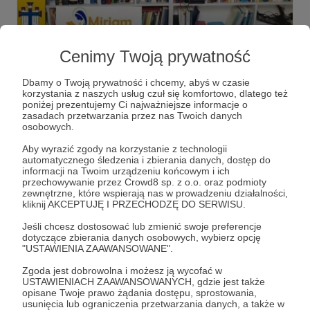
21.04.2020
Komentarze: 2
●
Cenimy Twoją prywatność
# 4 Ewangelie w 4 Tygodnie
#4Ewangeliew4Tygodnie, to było czyste szaleństwo...i z
Dbamy o Twoją prywatność i chcemy, abyś w czasie
Bożą pomocą się udało :)
korzystania z naszych usług czuł się komfortowo, dlatego też
poniżej prezentujemy Ci najważniejsze informacje o
zasadach przetwarzania przez nas Twoich danych
ewangelizacja
youtube
facebook
+7
osobowych.
Aby wyrazić zgody na korzystanie z technologii
automatycznego śledzenia i zbierania danych, dostęp do
informacji na Twoim urządzeniu końcowym i ich
przechowywanie przez Crowd8 sp. z o.o. oraz podmioty
zewnętrzne, które wspierają nas w prowadzeniu działalności,
kliknij AKCEPTUJĘ I PRZECHODZĘ DO SERWISU.
Jeśli chcesz dostosować lub zmienić swoje preferencje
dotyczące zbierania danych osobowych, wybierz opcję
"USTAWIENIA ZAAWANSOWANE".
Zgoda jest dobrowolna i możesz ją wycofać w
USTAWIENIACH ZAAWANSOWANYCH, gdzie jest także
opisane Twoje prawo żądania dostępu, sprostowania,
Dołącz do grona Patronów!
usunięcia lub ograniczenia przetwarzania danych, a także w