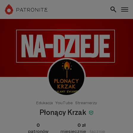
Edukacja
YouTube
Streamerzy
Płonący Krzak
0
0 zł
patronów
miesięcznie
łącznie