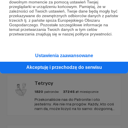
dowolnym momencie za pomocą ustawień Twojej
przeglądarki w urządzeniu końcowym. Pamiętaj, że w
Wesprzyj działalność Autora
Płonący Krzak
już teraz!
zależności od Twoich ustawień, Twoje dane będą mogły być
przekazywane do zewnętrznych odbiorców danych z państw
trzecich tj. z państw spoza Europejskiego Obszaru
Gospodarczego. Pozostałe szczegółowe informacje na
Zostań Patronem
temat przetwarzania Twoich danych w tym celów
przetwarzania znajdują się w naszej polityce prywatności.
Ustawienia zaawansowane
Promowani autorzy
Akceptuję i przechodzę do serwisu
Tetrycy
1820
patronów
37245
zł
miesięcznie
Przekonaliście nas do Patronite i oto
jesteśmy. Ale nie ma progów. Każdy, kto coś
nam da, może liczyć na to samo: dozgonną
wdzięczność i miejsce na przewijanym pasku
sponsorskim w piątkowych odcinkach.
Zmienimy to, jeśli uznacie, że mamy zmienić.