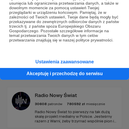
Dołącz do grona Patronów!
usunięcia lub ograniczenia przetwarzania danych, a także w
dowolnym momencie za pomocą ustawień Twojej
przeglądarki w urządzeniu końcowym. Pamiętaj, że w
Wesprzyj działalność Autora
Radosław Budnicki
już
zależności od Twoich ustawień, Twoje dane będą mogły być
teraz!
przekazywane do zewnętrznych odbiorców danych z państw
trzecich tj. z państw spoza Europejskiego Obszaru
Gospodarczego. Pozostałe szczegółowe informacje na
temat przetwarzania Twoich danych w tym celów
Zostań Patronem
przetwarzania znajdują się w naszej polityce prywatności.
Ustawienia zaawansowane
Promowani autorzy
Akceptuję i przechodzę do serwisu
Radio Nowy Świat
30608
patronów
780592
zł
miesięcznie
Radio Nowy Świat to pierwszy na tak dużą
skalę projekt medialny w Polsce. Jesteśmy
razem z Wami, żeby trzymać wspólnie pion i
poziom. Jeśli chcesz nam w tym pomóc -