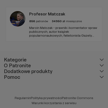
zapraszamy, miejsca nie zabraknie. :)
Profesor Matczak
856
patronów
34950
zł
miesięcznie
Marcin Matczak - prawnik i komentator spraw
publicznych, autor książek
popularnonaukowych, felietonista Gazety
Wyborczej, autor podkastów i filmów
edukacyjnych. Mówi jasno o prawie, filozofii i
języku. Promuje umiarkowanie w życiu
publicznym, walczy z plemiennością i
bańkami informacyjnymi.
Kategorie
O Patronite
Dodatkowe produkty
Pomoc
Regulamin
Polityka prywatności
Patronite Commons
Warunki korzystania z serwisu