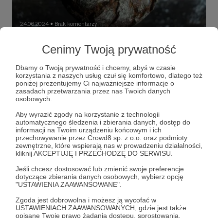
24.06.2024
Brak komentarzy
●
NEWSLETTER- CZERWIEC
Cenimy Twoją prywatność
Stoicka Dieta: Filozofia, Samokontrola i Praktyki
Żywieniowe Stoicyzm to filozofia, która od stuleci
Dbamy o Twoją prywatność i chcemy, abyś w czasie
kształtuje sposób myślenia, życia i podejmowania decyzji
korzystania z naszych usług czuł się komfortowo, dlatego też
przez ludzi. Jednym z kluczowych aspektów tej filozofii
poniżej prezentujemy Ci najważniejsze informacje o
jest podejście do jedzenia i diety. Stoicy wierzyli, że
dieta stoicka
stoicyzm
wegetarianizm
+1
zasadach przetwarzania przez nas Twoich danych
jedzenie powinno służyć nie tylko do podtrzymania życia,
osobowych.
ale także jako narzędzie do ćwiczenia cnoty, samokontroli
i umiaru.
Aby wyrazić zgody na korzystanie z technologii
automatycznego śledzenia i zbierania danych, dostęp do
informacji na Twoim urządzeniu końcowym i ich
przechowywanie przez Crowd8 sp. z o.o. oraz podmioty
zewnętrzne, które wspierają nas w prowadzeniu działalności,
kliknij AKCEPTUJĘ I PRZECHODZĘ DO SERWISU.
Jeśli chcesz dostosować lub zmienić swoje preferencje
dotyczące zbierania danych osobowych, wybierz opcję
"USTAWIENIA ZAAWANSOWANE".
Zgoda jest dobrowolna i możesz ją wycofać w
USTAWIENIACH ZAAWANSOWANYCH, gdzie jest także
opisane Twoje prawo żądania dostępu, sprostowania,