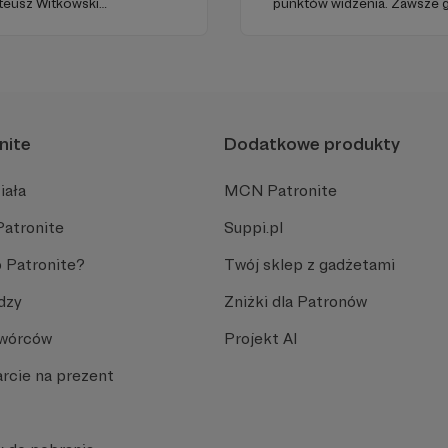
Mateusz Witkowski
punktów widzenia. Zawsze g
d"). Wizuale i muzyka:
jako prowadzący. Podcast w
udio: Krzysztof Tubilewicz.
wrażliwością obserwujący o
Czyta: Tadeusz Drozda.
nite
Dodatkowe produkty
iała
MCN Patronite
Patronite
Suppi.pl
 Patronite?
Twój sklep z gadżetami
dzy
Zniżki dla Patronów
Twórców
Projekt AI
rcie na prezent