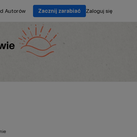
od Autorów
Zacznij zarabiać
Zaloguj się
nie