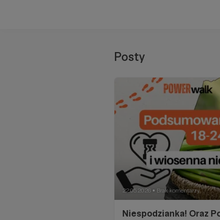
Posty
22.05.2026
Brak komentarzy
●
Niespodzianka! Oraz P