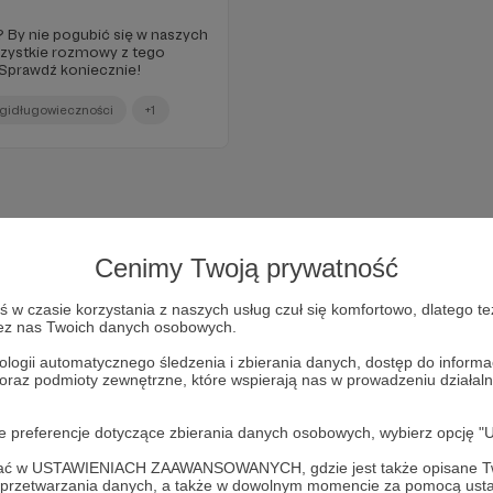
? By nie pogubić się w naszych
zystkie rozmowy z tego
. Sprawdź koniecznie!
rgidługowieczności
+1
Cenimy Twoją prywatność
w czasie korzystania z naszych usług czuł się komfortowo, dlatego te
zez nas Twoich danych osobowych.
ologii automatycznego śledzenia i zbierania danych, dostęp do inform
 oraz podmioty zewnętrzne, które wspierają nas w prowadzeniu dział
Dołącz do grona Patronów!
oje preferencje dotyczące zbierania danych osobowych, wybierz op
ofać w USTAWIENIACH ZAAWANSOWANYCH, gdzie jest także opisane Tw
a przetwarzania danych, a także w dowolnym momencie za pomocą usta
Wesprzyj działalność Autora
Power Walk
już teraz!