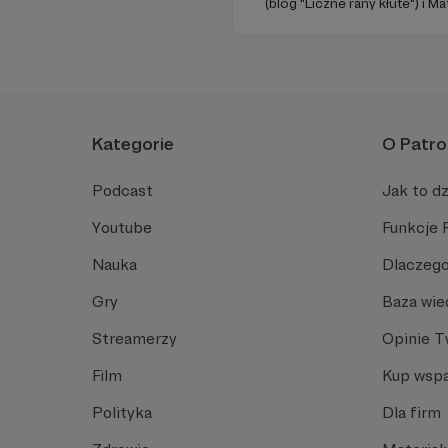
(blog "Liczne rany kłute") i 
(Popmoderna.pl, blog "Poplan
Michał Kozikowski. Obróbka a
Zdjęcia: Aleksandra Nowak. 
Kategorie
O Patro
Podcast
Jak to dz
Youtube
Funkcje 
Nauka
Dlaczego
Gry
Baza wie
Streamerzy
Opinie 
Film
Kup wspa
Polityka
Dla firm