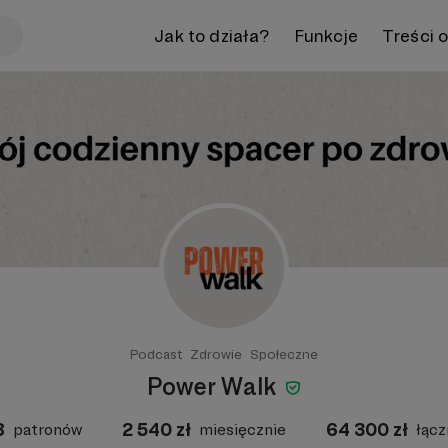
Jak to działa?
Funkcje
Treści 
Podcast
Zdrowie
Społeczne
Power Walk
8
2 540
zł
64 300
zł
patronów
miesięcznie
łącz