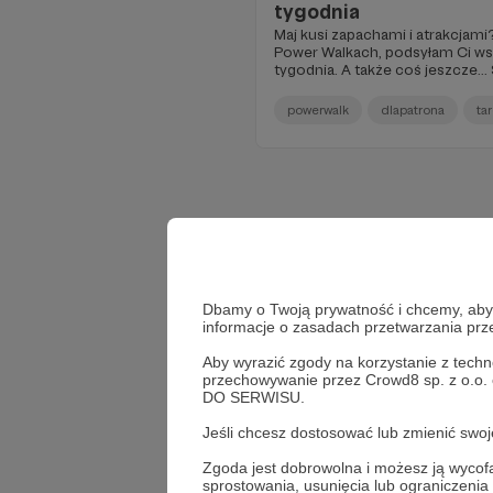
tygodnia
Maj kusi zapachami i atrakcjami
Power Walkach, podsyłam Ci ws
tygodnia. A także coś jeszcze..
powerwalk
dlapatrona
ta
Dbamy o Twoją prywatność i chcemy, abyś 
informacje o zasadach przetwarzania pr
Aby wyrazić zgody na korzystanie z techn
przechowywanie przez Crowd8 sp. z o.o.
DO SERWISU.
Jeśli chcesz dostosować lub zmienić sw
Zgoda jest dobrowolna i możesz ją wyc
sprostowania, usunięcia lub ograniczeni