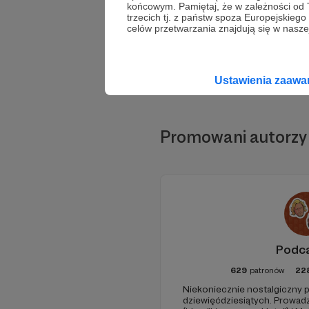
końcowym. Pamiętaj, że w zależności od
trzecich tj. z państw spoza Europejskie
celów przetwarzania znajdują się w naszej
Ustawienia zaaw
Promowani autorzy
Podc
629
patronów
22
Niekoniecznie nostalgiczny p
dziewięćdziesiątych. Prowad