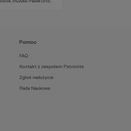
oście, muzyka i Paweł Drozd
 zagranicznym sosie z
toczenie.
Pomoc
FAQ
Kontakt z zespołem Patronite
Zgłoś nadużycie
Rada Naukowa