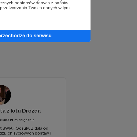
trznych odbiorców danych z państw
 przetwarzania Twoich danych w tym
przechodzę do serwisu
ta z lotu Drozda
9680
zł
miesięcznie
t ŚWIATOczuły. Z dala od
udzi, ich życiowych postaw i