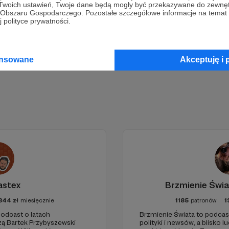
 Twoich ustawień, Twoje dane będą mogły być przekazywane do zewnę
go Obszaru Gospodarczego. Pozostałe szczegółowe informacje na temat
 polityce prywatności.
Zostań Patronem
ansowane
Akceptuję i 
astex
Brzmienie Świa
844
zł
miesięcznie
1185
patronów
1
odcast o latach
Brzmienie Świata to podcas
zą Bartek Przybyszewski
polityki i newsów, a blisko l