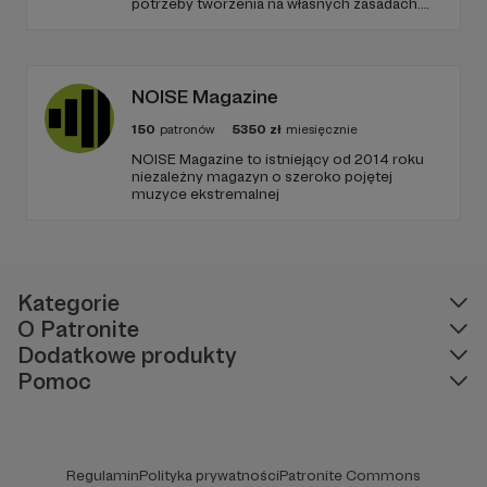
potrzeby tworzenia na własnych zasadach.
Od 10 lat szukamy ciekawej formy
opowiadania i oryginalnych przestrzeni do
grania, które w połączeniu z poczuciem
humoru dają zupełnie nową jakość
teatralnego doświadczenia.
NOISE Magazine
150
patronów
5350
zł
miesięcznie
NOISE Magazine to istniejący od 2014 roku
niezależny magazyn o szeroko pojętej
muzyce ekstremalnej
Kategorie
O Patronite
Dodatkowe produkty
Pomoc
Regulamin
Polityka prywatności
Patronite Commons