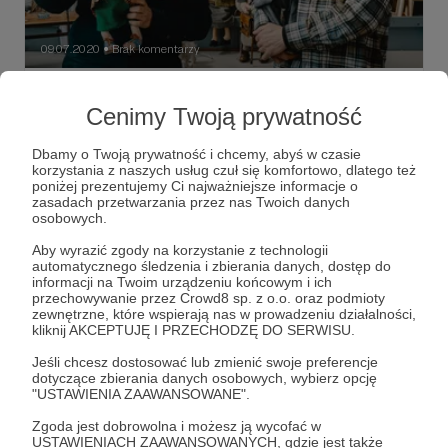
09.07.2020
Brak komentarzy
●
NOWY WYWIAD!
Cenimy Twoją prywatność
„Spójrz tylko na tych bohaterów! (...) Te lalki żyją i
domagają się animacji na ich temat. A skoro czujemy, że
one tego chcą, to i nasze marzenia zaczynają wypływać
Dbamy o Twoją prywatność i chcemy, abyś w czasie
naturalnie. Wszystkie lalki są naszymi autorskimi
korzystania z naszych usług czuł się komfortowo, dlatego też
pomysłami, które stanowią bazę do stworzenia
projekt pracownie
pracownia lalkarska
poniżej prezentujemy Ci najważniejsze informacje o
scenariusza całej historii. Teraz zbieramy sprzęt i jak tylko
zasadach przetwarzania przez nas Twoich danych
dostaniemy drugie pomieszczenie, zaczynamy budowę
lalki na zamówienie
+2
osobowych.
studia i pierwszej sceny”.
Aby wyrazić zgody na korzystanie z technologii
automatycznego śledzenia i zbierania danych, dostęp do
informacji na Twoim urządzeniu końcowym i ich
przechowywanie przez Crowd8 sp. z o.o. oraz podmioty
zewnętrzne, które wspierają nas w prowadzeniu działalności,
kliknij AKCEPTUJĘ I PRZECHODZĘ DO SERWISU.
Jeśli chcesz dostosować lub zmienić swoje preferencje
dotyczące zbierania danych osobowych, wybierz opcję
"USTAWIENIA ZAAWANSOWANE".
Zgoda jest dobrowolna i możesz ją wycofać w
USTAWIENIACH ZAAWANSOWANYCH, gdzie jest także