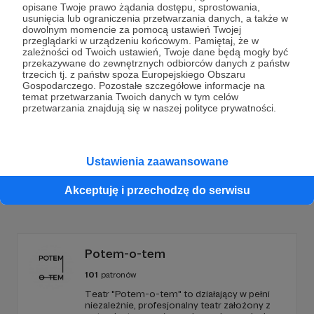
opisane Twoje prawo żądania dostępu, sprostowania,
Dołącz do grona Patronów!
usunięcia lub ograniczenia przetwarzania danych, a także w
dowolnym momencie za pomocą ustawień Twojej
przeglądarki w urządzeniu końcowym. Pamiętaj, że w
zależności od Twoich ustawień, Twoje dane będą mogły być
Wesprzyj działalność Autora
Projekt Pracownie
już
przekazywane do zewnętrznych odbiorców danych z państw
teraz!
trzecich tj. z państw spoza Europejskiego Obszaru
Gospodarczego. Pozostałe szczegółowe informacje na
temat przetwarzania Twoich danych w tym celów
przetwarzania znajdują się w naszej polityce prywatności.
Zostań Patronem
Ustawienia zaawansowane
Akceptuję i przechodzę do serwisu
Promowani autorzy
Potem-o-tem
101
patronów
Teatr "Potem-o-tem" to działający w pełni
niezależnie, profesjonalny teatr założony z