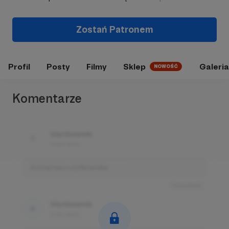
Zostań Patronem
Profil
Posty
Filmy
Sklep
Galeria
NOWOŚĆ
Komentarze
Użytkownik
3 dni temu
Komentarz użytkownika
Odpowiedz
Użytkownik
3 dni temu