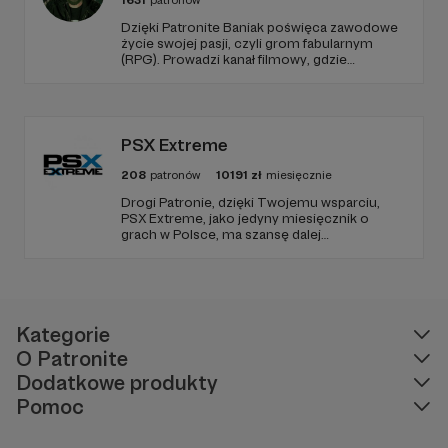
1631
patronów
Dzięki Patronite Baniak poświęca zawodowe
życie swojej pasji, czyli grom fabularnym
(RPG). Prowadzi kanał filmowy, gdzie
prezentuje nagrania z własnych sesji,
oglądanych przez tysiące Widzów. Wspiera
także początkujących Mistrzów Gry
poradnikami i prelekcjami.
PSX Extreme
208
patronów
10191
zł
miesięcznie
Drogi Patronie, dzięki Twojemu wsparciu,
PSX Extreme, jako jedyny miesięcznik o
grach w Polsce, ma szansę dalej
funkcjonować i dostarczać niezmiennie
rzetelnych i wartościowych treści. I tak już od
1997 roku! Dziękujemy!
Kategorie
O Patronite
Dodatkowe produkty
Pomoc