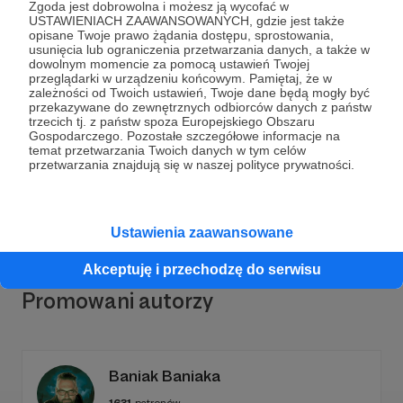
Zgoda jest dobrowolna i możesz ją wycofać w
USTAWIENIACH ZAAWANSOWANYCH, gdzie jest także
opisane Twoje prawo żądania dostępu, sprostowania,
usunięcia lub ograniczenia przetwarzania danych, a także w
dowolnym momencie za pomocą ustawień Twojej
Dołącz do grona Patronów!
przeglądarki w urządzeniu końcowym. Pamiętaj, że w
zależności od Twoich ustawień, Twoje dane będą mogły być
przekazywane do zewnętrznych odbiorców danych z państw
trzecich tj. z państw spoza Europejskiego Obszaru
Wesprzyj działalność Autora
Psychologia Gier Wideo
Gospodarczego. Pozostałe szczegółowe informacje na
już teraz!
temat przetwarzania Twoich danych w tym celów
przetwarzania znajdują się w naszej polityce prywatności.
Zostań Patronem
Ustawienia zaawansowane
Akceptuję i przechodzę do serwisu
Promowani autorzy
Baniak Baniaka