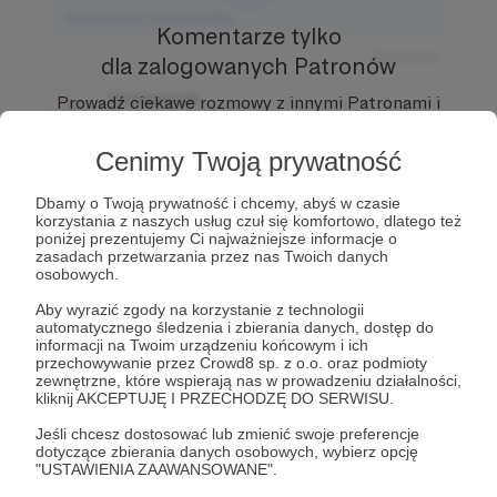
Komentarz użytkownika
Komentarze tylko
Odpowiedz
dla zalogowanych Patronów
Użytkownik
Prowadź ciekawe rozmowy z innymi Patronami i
3 dni temu
Autorem.
Dołącz do Patronów już teraz i odblokuj
dostęp!
Cenimy Twoją prywatność
Komentarz użytkownika
Dbamy o Twoją prywatność i chcemy, abyś w czasie
Zostań Patronem
Odpowiedz
korzystania z naszych usług czuł się komfortowo, dlatego też
poniżej prezentujemy Ci najważniejsze informacje o
Użytkownik
zasadach przetwarzania przez nas Twoich danych
3 dni temu
osobowych.
Aby wyrazić zgody na korzystanie z technologii
Komentarz użytkownika
automatycznego śledzenia i zbierania danych, dostęp do
informacji na Twoim urządzeniu końcowym i ich
przechowywanie przez Crowd8 sp. z o.o. oraz podmioty
Odpowiedz
zewnętrzne, które wspierają nas w prowadzeniu działalności,
kliknij AKCEPTUJĘ I PRZECHODZĘ DO SERWISU.
Jeśli chcesz dostosować lub zmienić swoje preferencje
dotyczące zbierania danych osobowych, wybierz opcję
"USTAWIENIA ZAAWANSOWANE".