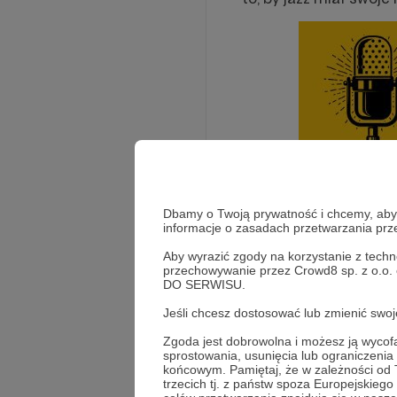
W 2025 roku podjęliśm
prow
Dbamy o Twoją prywatność i chcemy, abyś 
informacje o zasadach przetwarzania pr
Aby wyrazić zgody na korzystanie z techn
przechowywanie przez Crowd8 sp. z o.o.
DO SERWISU.
Jeśli chcesz dostosować lub zmienić sw
Zgoda jest dobrowolna i możesz ją wyc
sprostowania, usunięcia lub ograniczeni
Rozwiń opis
końcowym. Pamiętaj, że w zależności od
trzecich tj. z państw spoza Europejskie