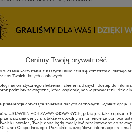
Cenimy Twoją prywatność
y decyzję o zamknięciu radia. Posłuchaj ostatniej, poże
adzili wydawcy radia, Agnieszka Holwek i Jerzy Szczerb
w czasie korzystania z naszych usług czuł się komfortowo, dlatego te
zez nas Twoich danych osobowych.
ologii automatycznego śledzenia i zbierania danych, dostęp do inform
 oraz podmioty zewnętrzne, które wspierają nas w prowadzeniu dział
oje preferencje dotyczące zbierania danych osobowych, wybierz op
ofać w USTAWIENIACH ZAAWANSOWANYCH, gdzie jest także opisane Tw
a przetwarzania danych, a także w dowolnym momencie za pomocą usta
 Twoich ustawień, Twoje dane będą mogły być przekazywane do zewnę
go Obszaru Gospodarczego. Pozostałe szczegółowe informacje na temat