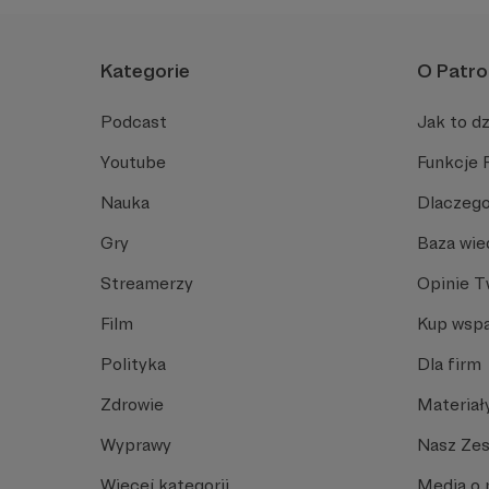
Kategorie
O Patro
Podcast
Jak to dz
Youtube
Funkcje 
Nauka
Dlaczego
Gry
Baza wie
Streamerzy
Opinie 
Film
Kup wspa
Polityka
Dla firm
Zdrowie
Materiał
Wyprawy
Nasz Ze
Więcej kategorii
Media o 