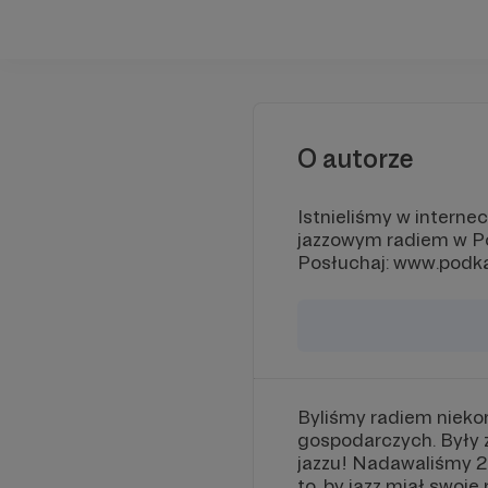
O autorze
Istnieliśmy w interne
jazzowym radiem w Po
Posłuchaj: www.podka
Byliśmy radiem niekom
gospodarczych. Były 
jazzu! Nadawaliśmy 2
to, by jazz miał swoje