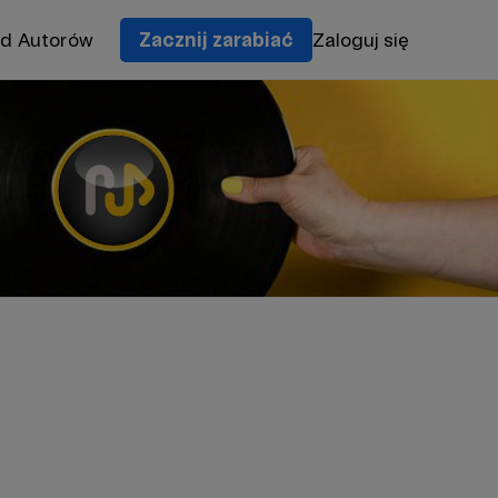
od Autorów
Zacznij zarabiać
Zaloguj się