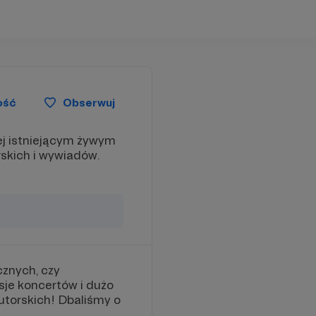
ość
Obserwuj
żej istniejącym żywym
skich i wywiadów.
cznych, czy
sje koncertów i dużo
torskich! Dbaliśmy o