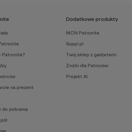
nite
Dodatkowe produkty
iała
MCN Patronite
Patronite
Suppi.pl
 Patronite?
Twój sklep z gadżetami
dzy
Zniżki dla Patronów
Twórców
Projekt AI
rcie na prezent
y do pobrania
spół
nas