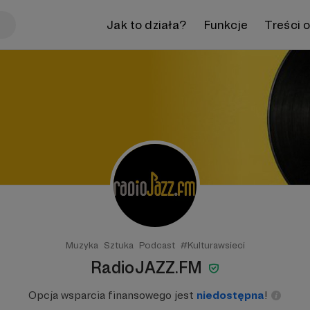
Jak to działa?
Funkcje
Treści 
Muzyka
Sztuka
Podcast
#Kulturawsieci
RadioJAZZ.FM
Opcja wsparcia finansowego jest
niedostępna
!