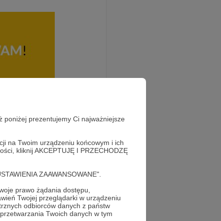
gnalnej audycji, którą
akow.
ż poniżej prezentujemy Ci najważniejsze
acji na Twoim urządzeniu końcowym i ich
alności, kliknij AKCEPTUJĘ I PRZECHODZĘ
cję "USTAWIENIA ZAAWANSOWANE".
oje prawo żądania dostępu,
wień Twojej przeglądarki w urządzeniu
trznych odbiorców danych z państw
 przetwarzania Twoich danych w tym