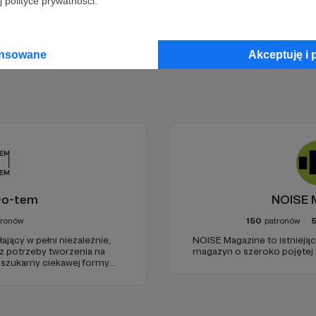
 polityce prywatności.
ansowane
Akceptuję i 
500 podkastów
, które możesz słuchać na
www.podkasty
-o-tem
NOISE 
tronów
150
patronów
jący w pełni niezależnie,
NOISE Magazine to istnieją
 z potrzeby tworzenia na
magazyn o szeroko pojętej
t szukamy ciekawej formy
zestrzeni do grania, które w
oru dają zupełnie nową
zenia.