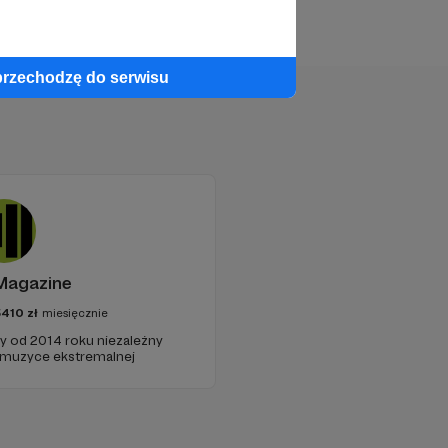
przechodzę do serwisu
.radiojazz.fm
Magazine
5410
zł
miesięcznie
cy od 2014 roku niezależny
 muzyce ekstremalnej