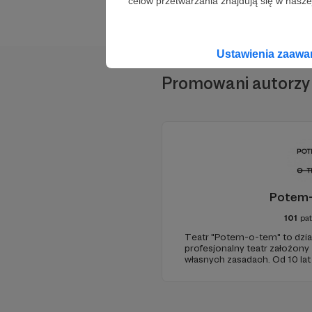
celów przetwarzania znajdują się w naszej
Ustawienia zaaw
Promowani autorzy
Pozostało
4
Potem
101
pa
Teatr "Potem-o-tem" to działa
profesjonalny teatr założony
własnych zasadach. Od 10 la
opowiadania i oryginalnych pr
połączeniu z poczuciem hum
jakość teatralnego doświadc