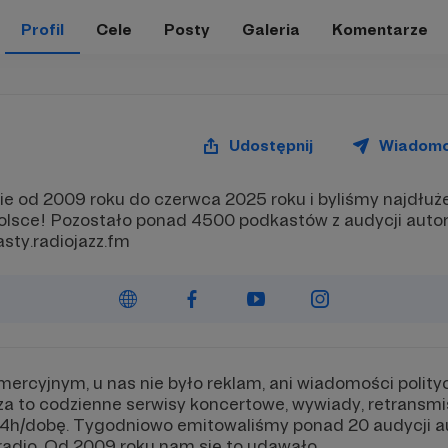
Profil
Cele
Posty
Galeria
Komentarze
Udostępnij
Wiadom
cie od 2009 roku do czerwca 2025 roku i byliśmy najdłu
lsce! Pozostało ponad 4500 podkastów z audycji autor
sty.radiojazz.fm
ercyjnym, u nas nie było reklam, ani wiadomości polity
za to codzienne serwisy koncertowe, wywiady, retransmi
4h/dobę. Tygodniowo emitowaliśmy ponad 20 audycji au
 radio. Od 2009 roku nam się to udawało...