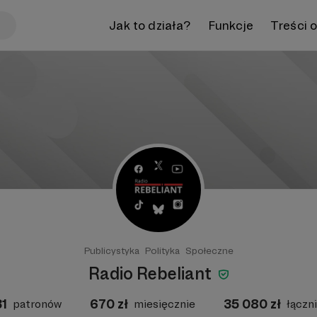
Jak to działa?
Funkcje
Treści 
Publicystyka
Polityka
Społeczne
Radio Rebeliant
31
670
zł
35 080
zł
patronów
miesięcznie
łączn