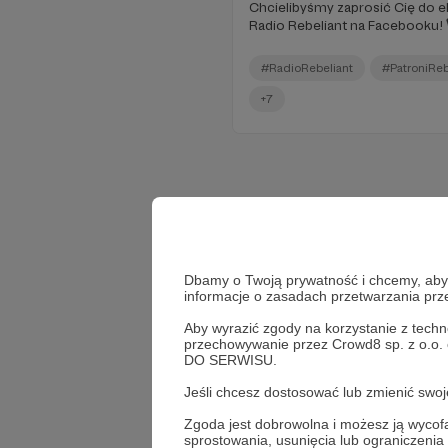
Chcielibyśmy zaprosić Cię do 
Radio Rebeliant na Facebooku! 
#RadioRebeliant
#PatroniReb
+7
Dbamy o Twoją prywatność i chcemy, abyś 
informacje o zasadach przetwarzania pr
Aby wyrazić zgody na korzystanie z techn
przechowywanie przez Crowd8 sp. z o.o.
DO SERWISU.
Jeśli chcesz dostosować lub zmienić sw
Zgoda jest dobrowolna i możesz ją wyc
sprostowania, usunięcia lub ograniczeni