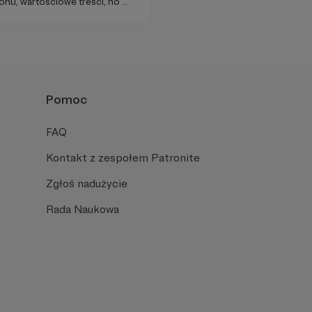
onu, wartościowe treści, no i
najdziecie u nas. Jesteście z
 zachęcamy - zostańcie
Pomoc
FAQ
Kontakt z zespołem Patronite
Zgłoś nadużycie
Rada Naukowa