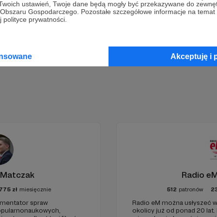
 Twoich ustawień, Twoje dane będą mogły być przekazywane do zewnę
go Obszaru Gospodarczego. Pozostałe szczegółowe informacje na temat
 polityce prywatności.
Zostań Patronem
ansowane
Akceptuję i 
 Matczak
Radio eM
775
zł
miesięcznie
512
patronów
2
komentator spraw
Radio eM można usłyszeć w
popularnonaukowych,
okolicy już od ponad 20 lat.