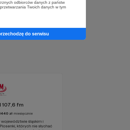
trznych odbiorców danych z państw
 przetwarzania Twoich danych w tym
przechodzę do serwisu
 107,6 fm
3440
zł
miesięcznie
 województwie śląskim i
 Piosenki, których nie słychać