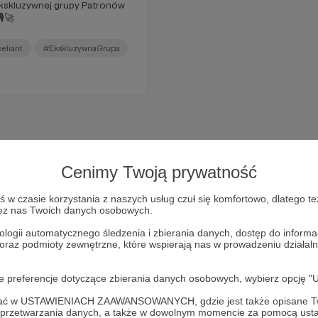
ekskluzywnej grupy Patronów
️🚀
eliant
#EkskluzywnaGrupa
Cenimy Twoją prywatność
w czasie korzystania z naszych usług czuł się komfortowo, dlatego te
zez nas Twoich danych osobowych.
ologii automatycznego śledzenia i zbierania danych, dostęp do inform
 oraz podmioty zewnętrzne, które wspierają nas w prowadzeniu dział
Dołącz do grona Patronów!
oje preferencje dotyczące zbierania danych osobowych, wybierz op
ofać w USTAWIENIACH ZAAWANSOWANYCH, gdzie jest także opisane Tw
a przetwarzania danych, a także w dowolnym momencie za pomocą usta
Wesprzyj działalność Autora
Radio Rebeliant
już teraz!