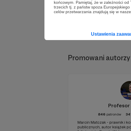
końcowym. Pamiętaj, że w zależności od
trzecich tj. z państw spoza Europejskie
celów przetwarzania znajdują się w naszej
Ustawienia zaaw
Promowani autorzy
Profesor
846
patronów
34
Marcin Matczak - prawnik i 
publicznych, autor książek 