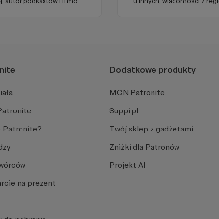
j, autor podkastów i filmów
u innych, wiadomości z regi
wie, filozofii i języku.
dobry humor. To wszystko z
u publicznym, walczy z
nami każdego dnia, a teraz
ormacyjnymi.
naszymi Patronami!
nite
Dodatkowe produkty
iała
MCN Patronite
Patronite
Suppi.pl
 Patronite?
Twój sklep z gadżetami
dzy
Zniżki dla Patronów
Twórców
Projekt AI
rcie na prezent