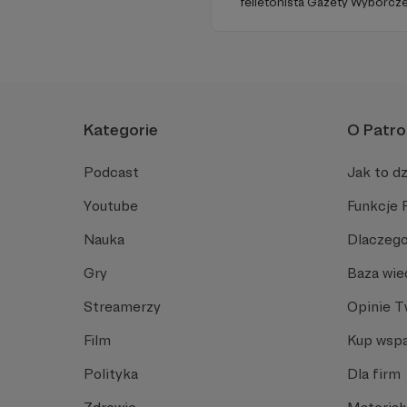
felietonista Gazety Wyborcze
edukacyjnych. Mówi jasno o pra
Promuje umiarkowanie w życi
plemiennością i bańkami inf
Kategorie
O Patro
Podcast
Jak to dz
Youtube
Funkcje 
Nauka
Dlaczego
Gry
Baza wie
Streamerzy
Opinie 
Film
Kup wspa
Polityka
Dla firm