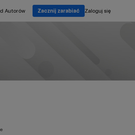
od Autorów
Zacznij zarabiać
Zaloguj się
ie