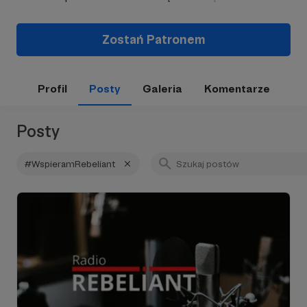
Zostań Patronem
Profil
Posty
Galeria
Komentarze
Posty
#WspieramRebeliant