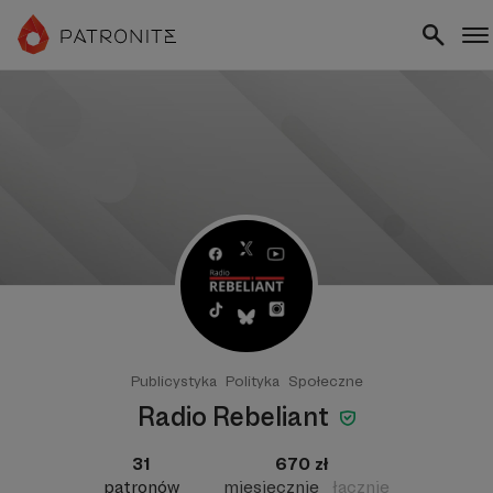
Publicystyka
Polityka
Społeczne
Radio Rebeliant
31
670 zł
patronów
miesięcznie
łącznie