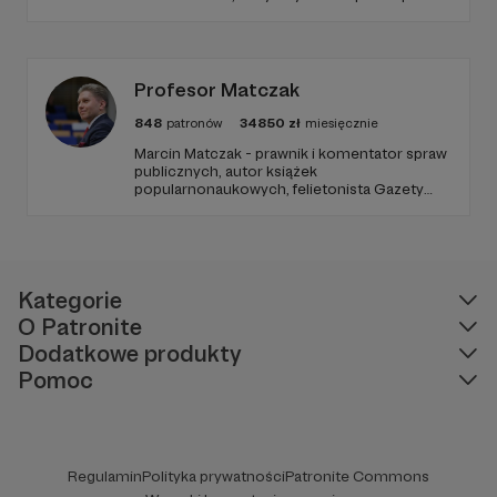
poziom. Jeśli chcesz nam w tym pomóc -
zapraszamy, miejsca nie zabraknie. :)
Profesor Matczak
848
patronów
34850
zł
miesięcznie
Marcin Matczak - prawnik i komentator spraw
publicznych, autor książek
popularnonaukowych, felietonista Gazety
Wyborczej, autor podkastów i filmów
edukacyjnych. Mówi jasno o prawie, filozofii i
języku. Promuje umiarkowanie w życiu
publicznym, walczy z plemiennością i
bańkami informacyjnymi.
Kategorie
O Patronite
Dodatkowe produkty
Pomoc
Regulamin
Polityka prywatności
Patronite Commons