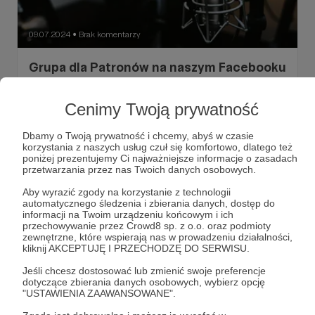
09.07.2024
Brak komentarzy
●
Grupa dla Patronów na naszym Facebooku
Chcielibyśmy zaprosić Cię do ekskluzywnej grupy
Patronów Radio Rebeliant na Facebooku! 🎙️🚀
Cenimy Twoją prywatność
#RadioRebeliant
#PatroniRebeliant
Dbamy o Twoją prywatność i chcemy, abyś w czasie
#EkskluzywnaGrupa
+7
korzystania z naszych usług czuł się komfortowo, dlatego też
poniżej prezentujemy Ci najważniejsze informacje o zasadach
przetwarzania przez nas Twoich danych osobowych.
Aby wyrazić zgody na korzystanie z technologii
automatycznego śledzenia i zbierania danych, dostęp do
informacji na Twoim urządzeniu końcowym i ich
przechowywanie przez Crowd8 sp. z o.o. oraz podmioty
zewnętrzne, które wspierają nas w prowadzeniu działalności,
kliknij AKCEPTUJĘ I PRZECHODZĘ DO SERWISU.
Jeśli chcesz dostosować lub zmienić swoje preferencje
dotyczące zbierania danych osobowych, wybierz opcję
"USTAWIENIA ZAAWANSOWANE".