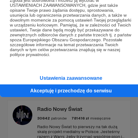
Zgoda jest dobrowolna i możesz ją wycofać w
USTAWIENIACH ZAAWANSOWANYCH, gdzie jest także
Dołącz do grona Patronów!
opisane Twoje prawo żądania dostępu, sprostowania,
usunięcia lub ograniczenia przetwarzania danych, a także w
dowolnym momencie za pomocą ustawień Twojej przeglądarki
Wesprzyj działalność Autora
Radio Rebeliant
już
w urządzeniu końcowym. Pamiętaj, że w zależności od Twoich
teraz!
ustawień, Twoje dane będą mogły być przekazywane do
zewnętrznych odbiorców danych z państw trzecich tj. z państw
spoza Europejskiego Obszaru Gospodarczego. Pozostałe
szczegółowe informacje na temat przetwarzania Twoich
Zostań Patronem
danych w tym celów przetwarzania znajdują się w naszej
polityce prywatności.
Ustawienia zaawansowane
Promowani autorzy
Akceptuję i przechodzę do serwisu
Radio Nowy Świat
30642
patronów
781416
zł
miesięcznie
Radio Nowy Świat to pierwszy na tak dużą
skalę projekt medialny w Polsce. Jesteśmy
razem z Wami, żeby trzymać wspólnie pion i