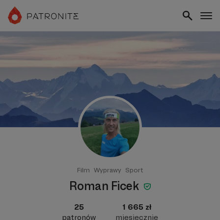
Film
Wyprawy
Sport
Roman Ficek
25
1 665 zł
patronów
miesięcznie