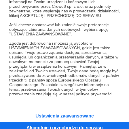
Wesprzyj działalność Autora
Roman Ficek
już teraz!
informacji na Twoim urządzeniu końcowym i ich
przechowywanie przez Crowd8 sp. z o.o. oraz podmioty
zewnętrzne, które wspierają nas w prowadzeniu działalności,
kliknij AKCEPTUJĘ I PRZECHODZĘ DO SERWISU.
Zostań Patronem
Jeśli chcesz dostosować lub zmienić swoje preferencje
dotyczące zbierania danych osobowych, wybierz opcję
"USTAWIENIA ZAAWANSOWANE".
Zgoda jest dobrowolna i możesz ją wycofać w
USTAWIENIACH ZAAWANSOWANYCH, gdzie jest także
Promowani autorzy
opisane Twoje prawo żądania dostępu, sprostowania,
usunięcia lub ograniczenia przetwarzania danych, a także w
dowolnym momencie za pomocą ustawień Twojej
przeglądarki w urządzeniu końcowym. Pamiętaj, że w
zależności od Twoich ustawień, Twoje dane będą mogły być
Kwadrans Na Angielski
przekazywane do zewnętrznych odbiorców danych z państw
trzecich tj. z państw spoza Europejskiego Obszaru
746
patronów
Gospodarczego. Pozostałe szczegółowe informacje na
temat przetwarzania Twoich danych w tym celów
Kwadrans na angielski to podcast uczący
przetwarzania znajdują się w naszej polityce prywatności.
mówić po angielsku już od pierwszego
odcinka. Jest to seria dla osób
początkujących, którzy chcą przełamać
barierę przed mówieniem w języku obcym,
odświeżyć sobie angielski, albo... nauczyć się
Ustawienia zaawansowane
go po raz pierwszy. Spodziewajcie się
nowego odcinka co czwartek.
Paryżewo
Akceptuję i przechodzę do serwisu