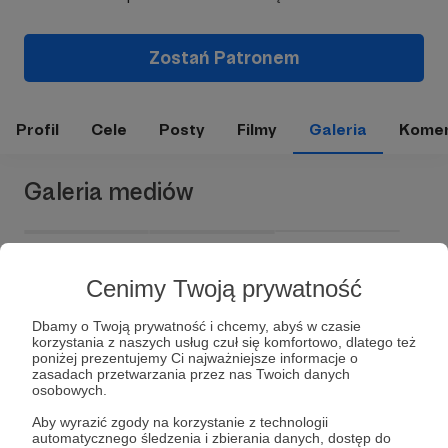
Zostań Patronem
Profil
Cele
Posty
Filmy
Galeria
Komen
Galeria mediów
Cenimy Twoją prywatność
Dbamy o Twoją prywatność i chcemy, abyś w czasie
korzystania z naszych usług czuł się komfortowo, dlatego też
poniżej prezentujemy Ci najważniejsze informacje o
zasadach przetwarzania przez nas Twoich danych
osobowych.
Dołącz do grona Patronów!
Aby wyrazić zgody na korzystanie z technologii
automatycznego śledzenia i zbierania danych, dostęp do