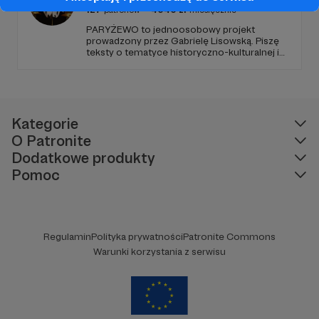
127
patronów
4040
zł
miesięcznie
PARYŻEWO to jednoosobowy projekt
prowadzony przez Gabrielę Lisowską. Piszę
teksty o tematyce historyczno-kulturalnej i
społecznej, tworzę dwa podcasty –
PARYŻEWO i TW: LISOWSKA oraz regularnie
publikuję treści na Instagramie.
Kategorie
O Patronite
Dodatkowe produkty
Pomoc
Regulamin
Polityka prywatności
Patronite Commons
Warunki korzystania z serwisu