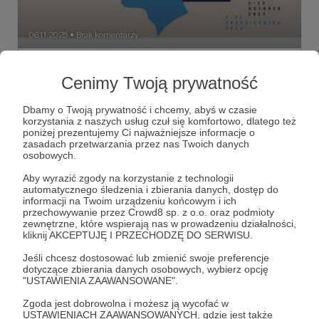
06.11.2025
Brak komentarzy
●
Różne grupy interesów
Cenimy Twoją prywatność
Rozmowa z red. Agatą Kwiecińską (PR II Program, TVP
Kultura) o kulisach XIX Międzynarodowego Konkursu
Chopinowskiego.
Dbamy o Twoją prywatność i chcemy, abyś w czasie
korzystania z naszych usług czuł się komfortowo, dlatego też
XIX Konkurs Chopinowski
Agata Kwiecińska
Eric Lu
poniżej prezentujemy Ci najważniejsze informacje o
zasadach przetwarzania przez nas Twoich danych
+1
osobowych.
Aby wyrazić zgody na korzystanie z technologii
automatycznego śledzenia i zbierania danych, dostęp do
informacji na Twoim urządzeniu końcowym i ich
przechowywanie przez Crowd8 sp. z o.o. oraz podmioty
zewnętrzne, które wspierają nas w prowadzeniu działalności,
kliknij AKCEPTUJĘ I PRZECHODZĘ DO SERWISU.
Jeśli chcesz dostosować lub zmienić swoje preferencje
dotyczące zbierania danych osobowych, wybierz opcję
"USTAWIENIA ZAAWANSOWANE".
Zgoda jest dobrowolna i możesz ją wycofać w
USTAWIENIACH ZAAWANSOWANYCH, gdzie jest także