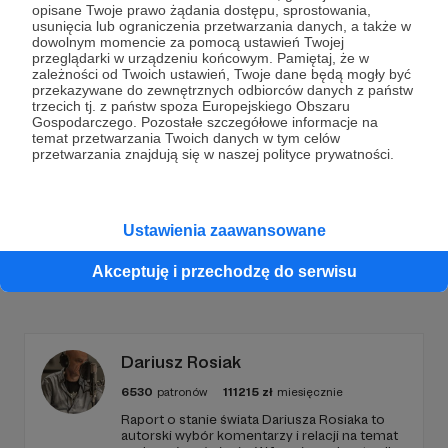
opisane Twoje prawo żądania dostępu, sprostowania,
Dołącz do grona Patronów!
usunięcia lub ograniczenia przetwarzania danych, a także w
dowolnym momencie za pomocą ustawień Twojej
przeglądarki w urządzeniu końcowym. Pamiętaj, że w
zależności od Twoich ustawień, Twoje dane będą mogły być
Wesprzyj działalność Autora
Rozmowy o muzyce
już
przekazywane do zewnętrznych odbiorców danych z państw
teraz!
trzecich tj. z państw spoza Europejskiego Obszaru
Gospodarczego. Pozostałe szczegółowe informacje na
temat przetwarzania Twoich danych w tym celów
przetwarzania znajdują się w naszej polityce prywatności.
Zostań Patronem
Ustawienia zaawansowane
Akceptuję i przechodzę do serwisu
Promowani autorzy
Dariusz Rosiak
6530
patronów
111215
zł
miesięcznie
Raport o stanie świata Dariusza Rosiaka to
autorski wybór komentarzy i relacji na temat