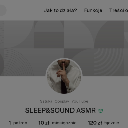
Jak to działa?
Funkcje
Treści 
Sztuka
Cosplay
YouTube
SLEEP&SOUND ASMR
1
10
zł
120
zł
patron
miesięcznie
łącznie