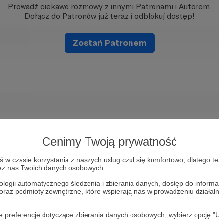
Prowadź ciekawe rozmowy z innymi Patronami i Autorem.
Dołącz do Patronów już teraz i odblokuj dostęp!
Zostań Patronem
Cenimy Twoją prywatność
w czasie korzystania z naszych usług czuł się komfortowo, dlatego te
zez nas Twoich danych osobowych.
ologii automatycznego śledzenia i zbierania danych, dostęp do inform
 oraz podmioty zewnętrzne, które wspierają nas w prowadzeniu dział
oje preferencje dotyczące zbierania danych osobowych, wybierz op