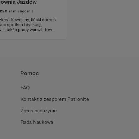
cownia Jazdów
220
zł
miesięcznie
imy drewniany, fiński domek
e spotkań i dyskusji,
w, a także pracy warsztatowo-
Pomoc
FAQ
Kontakt z zespołem Patronite
Zgłoś nadużycie
Rada Naukowa