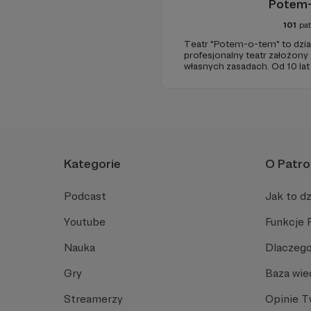
Potem
101
pa
Teatr "Potem-o-tem" to działa
profesjonalny teatr założony
własnych zasadach. Od 10 la
opowiadania i oryginalnych pr
połączeniu z poczuciem hum
jakość teatralnego doświadc
Kategorie
O Patro
Podcast
Jak to dz
Youtube
Funkcje 
Nauka
Dlaczego
Gry
Baza wie
Streamerzy
Opinie 