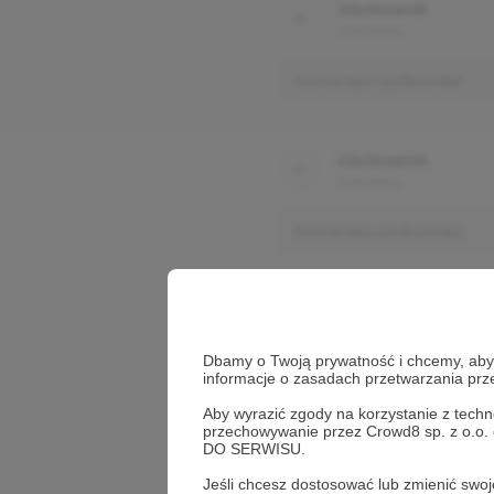
Użytkownik
3 dni temu
Komentarz użytkownika
Użytkownik
3 dni temu
Komentarz użytkownika
Dbamy o Twoją prywatność i chcemy, abyś 
informacje o zasadach przetwarzania pr
Aby wyrazić zgody na korzystanie z techn
przechowywanie przez Crowd8 sp. z o.o.
DO SERWISU.
Jeśli chcesz dostosować lub zmienić sw