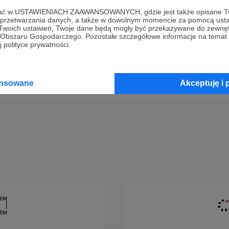
ofać w USTAWIENIACH ZAAWANSOWANYCH, gdzie jest także opisane Tw
Dołącz do grona Patronów!
a przetwarzania danych, a także w dowolnym momencie za pomocą usta
 Twoich ustawień, Twoje dane będą mogły być przekazywane do zewnę
go Obszaru Gospodarczego. Pozostałe szczegółowe informacje na temat
 polityce prywatności.
Wesprzyj działalność Autora
SLEEP&SOUND ASMR
już teraz
Zostań Patronem
ansowane
Akceptuję i 