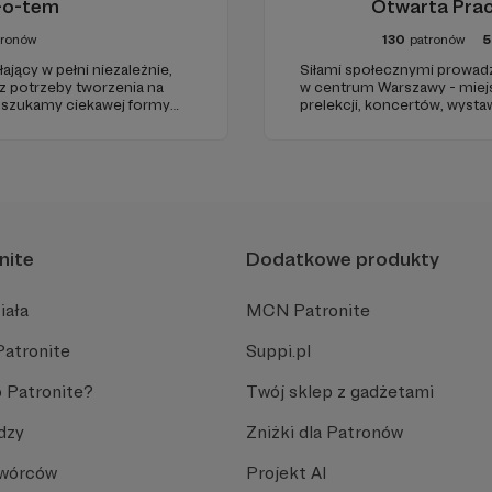
-o-tem
Otwarta Pra
tronów
130
patronów
5
jący w pełni niezależnie,
Siłami społecznymi prowadz
 z potrzeby tworzenia na
w centrum Warszawy - miejsc
t szukamy ciekawej formy
prelekcji, koncertów, wysta
zestrzeni do grania, które w
projektowej. Dołącz do nas!
oru dają zupełnie nową
zenia.
nite
Dodatkowe produkty
iała
MCN Patronite
Patronite
Suppi.pl
 Patronite?
Twój sklep z gadżetami
dzy
Zniżki dla Patronów
Twórców
Projekt AI