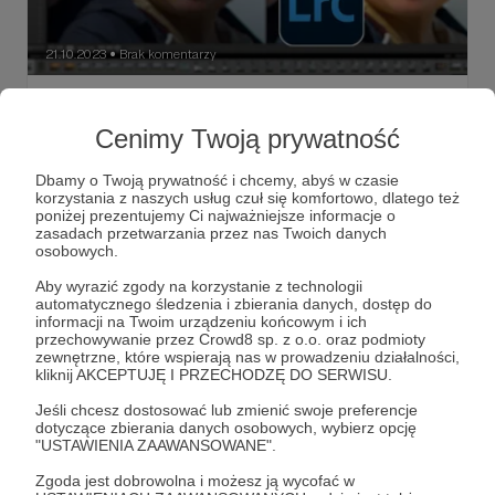
21.10.2023
Brak komentarzy
●
Obróbka portretu plenerowego - zdjęcie
wycieczkowo - urlopowe
Cenimy Twoją prywatność
Na pewno nie raz zrobiliście zdjęcie portretowe w słońcu,
z pewnymi cieniami. nie ważne, czy sobie czy komuś.
Dbamy o Twoją prywatność i chcemy, abyś w czasie
Zobaczcie jak obrabiam takie zdjęcia, które nie były
korzystania z naszych usług czuł się komfortowo, dlatego też
niczym doświetlane. Dowiecie się także, jak w Adobe
poniżej prezentujemy Ci najważniejsze informacje o
Lightroom można retuszować skórę.
portret
ludzie
człowiek
+5
zasadach przetwarzania przez nas Twoich danych
osobowych.
Aby wyrazić zgody na korzystanie z technologii
automatycznego śledzenia i zbierania danych, dostęp do
informacji na Twoim urządzeniu końcowym i ich
przechowywanie przez Crowd8 sp. z o.o. oraz podmioty
zewnętrzne, które wspierają nas w prowadzeniu działalności,
kliknij AKCEPTUJĘ I PRZECHODZĘ DO SERWISU.
Jeśli chcesz dostosować lub zmienić swoje preferencje
dotyczące zbierania danych osobowych, wybierz opcję
"USTAWIENIA ZAAWANSOWANE".
Zgoda jest dobrowolna i możesz ją wycofać w