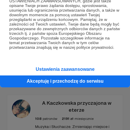
USTAWIENIACH ZAAWANSOWANYCH, gdzie jest także
opisane Twoje prawo żądania dostępu, sprostowania,
Dołącz do grona Patronów!
usunięcia lub ograniczenia przetwarzania danych, a także w
dowolnym momencie za pomocą ustawień Twojej
przeglądarki w urządzeniu końcowym. Pamiętaj, że w
Wesprzyj działalność Autora
Skrawki Puszczy |
zależności od Twoich ustawień, Twoje dane będą mogły być
FOTOGRAFIA
już teraz!
przekazywane do zewnętrznych odbiorców danych z państw
trzecich tj. z państw spoza Europejskiego Obszaru
Gospodarczego. Pozostałe szczegółowe informacje na
temat przetwarzania Twoich danych w tym celów
Zostań Patronem
przetwarzania znajdują się w naszej polityce prywatności.
Ustawienia zaawansowane
Promowani autorzy
Akceptuję i przechodzę do serwisu
A Kaczkowska przyczajona w
eterze
108
patronów
2191
zł
miesięcznie
Muzyka i Słuchacze. Zmieniając miejsce i