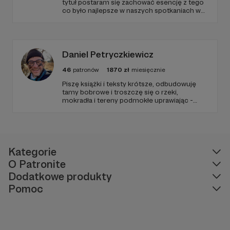
tytuł postaram się zachować esencję z tego
co było najlepsze w naszych spotkaniach w
audycji Ciemna Strona Mocy w Trójce. Dom
jest tam gdzie muzyka brzmi... • Alex
Kaczkowska czyli Przyczajona w eterze -
niezależna dziennikarka muzyczna i
fotografik.
Daniel Petryczkiewicz
46
patronów
1870
zł
miesięcznie
Piszę książki i teksty krótsze, odbudowuję
tamy bobrowe i troszczę się o rzeki,
mokradła i tereny podmokłe uprawiając -
kiedy trzeba - partyzantkę retencyjną. Czuję
się ambasadorem rzeki Małej i jej Rozlewisk.
Kategorie
O Patronite
Dodatkowe produkty
Pomoc