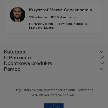
tego czasu tworzę wokół niego społeczność
ludzi, którzy lubią kulturę.
Krzysztof Mazur. Geoekonomia
135
patronów
8300
zł
miesięcznie
Rozkminy o Polsce i świecie. Zaprasza
Krzysztof Mazur.
Kategorie
O Patronite
Dodatkowe produkty
Pomoc
Regulamin
Polityka prywatności
Patronite Commons
Warunki korzystania z serwisu