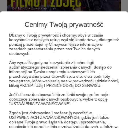
24.11.2023
Brak komentarzy
●
Fotografia Leśna na długich czasach -
Cenimy Twoją prywatność
OMÓWIENIE ZDJĘĆ I FILMU
W materiale tym omawiam artystyczne i techniczne
Dbamy o Twoją prywatność i chcemy, abyś w czasie
aspekty fotografii z filmu:
korzystania z naszych usług czuł się komfortowo, dlatego też
poniżej prezentujemy Ci najważniejsze informacje o
zasadach przetwarzania przez nas Twoich danych
Seria II
omówienie zdjęć
Lightroom
+3
osobowych.
Aby wyrazić zgody na korzystanie z technologii
automatycznego śledzenia i zbierania danych, dostęp do
informacji na Twoim urządzeniu końcowym i ich
przechowywanie przez Crowd8 sp. z o.o. oraz podmioty
zewnętrzne, które wspierają nas w prowadzeniu działalności,
kliknij AKCEPTUJĘ I PRZECHODZĘ DO SERWISU.
Jeśli chcesz dostosować lub zmienić swoje preferencje
dotyczące zbierania danych osobowych, wybierz opcję
"USTAWIENIA ZAAWANSOWANE".
Zgoda jest dobrowolna i możesz ją wycofać w
USTAWIENIACH ZAAWANSOWANYCH, gdzie jest także
opisane Twoje prawo żądania dostępu, sprostowania,
usunięcia lub ograniczenia przetwarzania danych, a także w