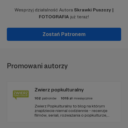
Wesprzyj działalność Autora
Skrawki Puszczy |
FOTOGRAFIA
już teraz!
Zostań Patronem
Promowani autorzy
Zwierz popkulturalny
102
patronów
1015
zł
miesięcznie
Zwierz Popkulturalny to blog na którym
znajdziecie niemal codziennie - recenzje
filmów, seriali, rozważania o popkulturze,
biografie aktorów i wiele innych kulturalnych
treści. Blog został założony w 2009 roku i od