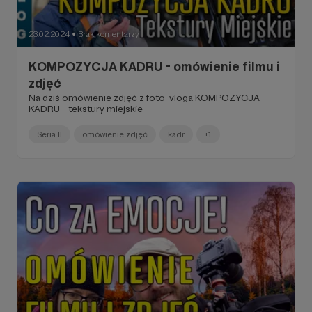
23.02.2024
Brak komentarzy
●
KOMPOZYCJA KADRU - omówienie filmu i
zdjęć
Na dziś omówienie zdjęć z foto-vloga KOMPOZYCJA
KADRU - tekstury miejskie
Seria II
omówienie zdjęć
kadr
+1