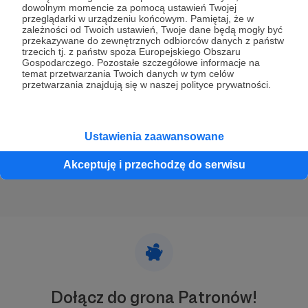
08.11.2023
Brak komentarzy
dowolnym momencie za pomocą ustawień Twojej
●
przeglądarki w urządzeniu końcowym. Pamiętaj, że w
zależności od Twoich ustawień, Twoje dane będą mogły być
Wiatrach Samborskich - OMÓWIENIE
przekazywane do zewnętrznych odbiorców danych z państw
trzecich tj. z państw spoza Europejskiego Obszaru
ZDJĘĆ Z FILMU
Gospodarczego. Pozostałe szczegółowe informacje na
Omawiam zdjęcia z filmu: WIATRAK SAMBORSKICH
temat przetwarzania Twoich danych w tym celów
Rozwinięcie publicznego vloga o techniczne i artystyczne
przetwarzania znajdują się w naszej polityce prywatności.
aspekty wykonanych przeze mnie fotografii.
Seria II
młyn wiatrowy
wiatrak
+4
Ustawienia zaawansowane
Akceptuję i przechodzę do serwisu
Dołącz do grona Patronów!