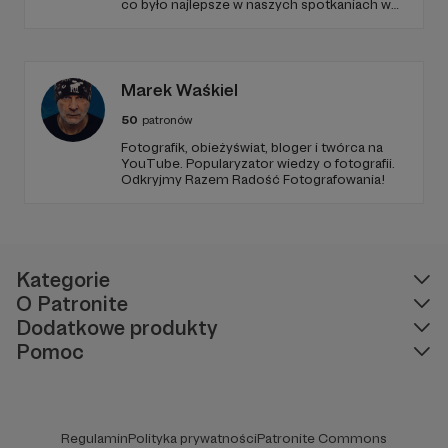
co było najlepsze w naszych spotkaniach w
audycji Ciemna Strona Mocy w Trójce. Dom
jest tam gdzie muzyka brzmi... • Alex
Kaczkowska czyli Przyczajona w eterze -
niezależna dziennikarka muzyczna i
fotografik.
Marek Waśkiel
50
patronów
Fotografik, obieżyświat, bloger i twórca na
YouTube. Popularyzator wiedzy o fotografii.
Odkryjmy Razem Radość Fotografowania!
Kategorie
O Patronite
Dodatkowe produkty
Pomoc
Regulamin
Polityka prywatności
Patronite Commons