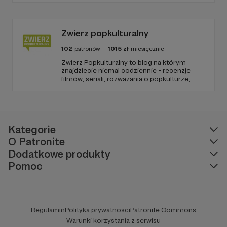
PARYŻEWO i TW: LISOWSKA oraz regularnie
publikuję treści na Instagramie.
Zwierz popkulturalny
102
patronów
1015
zł
miesięcznie
Zwierz Popkulturalny to blog na którym
znajdziecie niemal codziennie - recenzje
filmów, seriali, rozważania o popkulturze,
biografie aktorów i wiele innych kulturalnych
treści. Blog został założony w 2009 roku i od
tego czasu tworzę wokół niego społeczność
ludzi, którzy lubią kulturę.
Kategorie
O Patronite
Dodatkowe produkty
Pomoc
Regulamin
Polityka prywatności
Patronite Commons
Warunki korzystania z serwisu