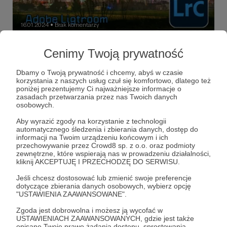
16.01.2024
Brak komentarzy
●
SZTUCZNE OGNIE - jak obrabiam w
Cenimy Twoją prywatność
Lightroom
W dzisiejszym filmie o tym, jak obrabiam zdjęcia
Dbamy o Twoją prywatność i chcemy, abyś w czasie
sztucznych ogni.
korzystania z naszych usług czuł się komfortowo, dlatego też
poniżej prezentujemy Ci najważniejsze informacje o
zasadach przetwarzania przez nas Twoich danych
sztuczne ognie
fajerwerki
obróbka zdjęć
+5
osobowych.
Aby wyrazić zgody na korzystanie z technologii
automatycznego śledzenia i zbierania danych, dostęp do
informacji na Twoim urządzeniu końcowym i ich
przechowywanie przez Crowd8 sp. z o.o. oraz podmioty
zewnętrzne, które wspierają nas w prowadzeniu działalności,
kliknij AKCEPTUJĘ I PRZECHODZĘ DO SERWISU.
Jeśli chcesz dostosować lub zmienić swoje preferencje
dotyczące zbierania danych osobowych, wybierz opcję
"USTAWIENIA ZAAWANSOWANE".
Zgoda jest dobrowolna i możesz ją wycofać w
USTAWIENIACH ZAAWANSOWANYCH, gdzie jest także
opisane Twoje prawo żądania dostępu, sprostowania,