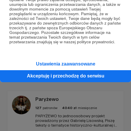
Dołącz do grona Patronów!
usunięcia lub ograniczenia przetwarzania danych, a także w
dowolnym momencie za pomocą ustawień Twojej
przeglądarki w urządzeniu końcowym. Pamiętaj, że w
Wesprzyj działalność Autora
Skrawki Puszczy |
zależności od Twoich ustawień, Twoje dane będą mogły być
przekazywane do zewnętrznych odbiorców danych z państw
FOTOGRAFIA
już teraz!
trzecich tj. z państw spoza Europejskiego Obszaru
Gospodarczego. Pozostałe szczegółowe informacje na
temat przetwarzania Twoich danych w tym celów
Zostań Patronem
przetwarzania znajdują się w naszej polityce prywatności.
Ustawienia zaawansowane
Promowani autorzy
Akceptuję i przechodzę do serwisu
Paryżewo
127
patronów
4040
zł
miesięcznie
PARYŻEWO to jednoosobowy projekt
prowadzony przez Gabrielę Lisowską. Piszę
teksty o tematyce historyczno-kulturalnej i
społecznej, tworzę dwa podcasty –