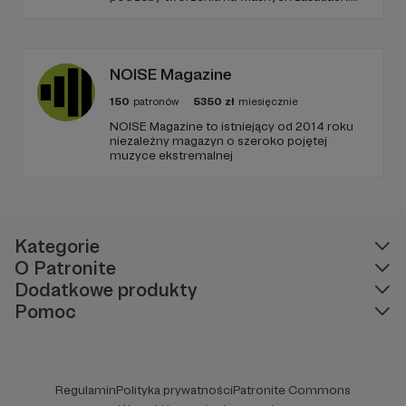
Od 10 lat szukamy ciekawej formy
opowiadania i oryginalnych przestrzeni do
grania, które w połączeniu z poczuciem
humoru dają zupełnie nową jakość
teatralnego doświadczenia.
NOISE Magazine
150
patronów
5350
zł
miesięcznie
NOISE Magazine to istniejący od 2014 roku
niezależny magazyn o szeroko pojętej
muzyce ekstremalnej
Kategorie
O Patronite
Dodatkowe produkty
Pomoc
Regulamin
Polityka prywatności
Patronite Commons