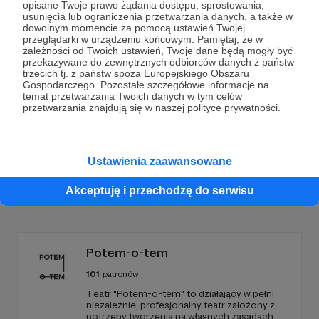
opisane Twoje prawo żądania dostępu, sprostowania,
Dołącz do grona Patronów!
usunięcia lub ograniczenia przetwarzania danych, a także w
dowolnym momencie za pomocą ustawień Twojej
przeglądarki w urządzeniu końcowym. Pamiętaj, że w
zależności od Twoich ustawień, Twoje dane będą mogły być
Wesprzyj działalność Autora
Skrawki Puszczy |
przekazywane do zewnętrznych odbiorców danych z państw
FOTOGRAFIA
już teraz!
trzecich tj. z państw spoza Europejskiego Obszaru
Gospodarczego. Pozostałe szczegółowe informacje na
temat przetwarzania Twoich danych w tym celów
przetwarzania znajdują się w naszej polityce prywatności.
Zostań Patronem
Ustawienia zaawansowane
Promowani autorzy
Akceptuję i przechodzę do serwisu
Potem-o-tem
101
patronów
Teatr "Potem-o-tem" to działający w pełni
niezależnie, profesjonalny teatr założony z
potrzeby tworzenia na własnych zasadach.