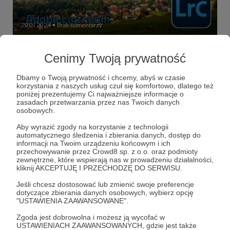
22.01.2024
Brak komentarzy
●
Pieniny Małe w porannym słońcu -
Cenimy Twoją prywatność
obróbka zdjęcia z D90
Na dziś wykopałem stare zdjęcie, które zrobiłem
Dbamy o Twoją prywatność i chcemy, abyś w czasie
kilkanaście lat temu, jeszcze starym Nikonem D90 z
korzystania z naszych usług czuł się komfortowo, dlatego też
KITowym obiektywem18-105. Zobaczcie, jak starym
poniżej prezentujemy Ci najważniejsze informacje o
aparatem, z małą matrycą 12mpx można wykonać bardzo
zasadach przetwarzania przez nas Twoich danych
ładną fotografię krajobrazową.
Pieniny
góry
fotografia krajobrazowa
+6
osobowych.
Aby wyrazić zgody na korzystanie z technologii
automatycznego śledzenia i zbierania danych, dostęp do
informacji na Twoim urządzeniu końcowym i ich
przechowywanie przez Crowd8 sp. z o.o. oraz podmioty
zewnętrzne, które wspierają nas w prowadzeniu działalności,
kliknij AKCEPTUJĘ I PRZECHODZĘ DO SERWISU.
Jeśli chcesz dostosować lub zmienić swoje preferencje
dotyczące zbierania danych osobowych, wybierz opcję
"USTAWIENIA ZAAWANSOWANE".
Zgoda jest dobrowolna i możesz ją wycofać w
USTAWIENIACH ZAAWANSOWANYCH, gdzie jest także