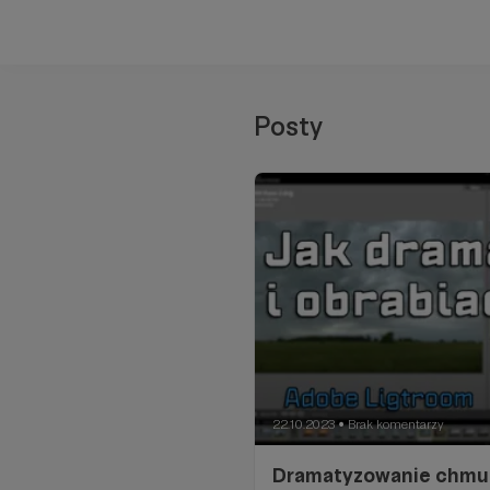
Posty
22.10.2023
Brak komentarzy
●
Dramatyzowanie chmur