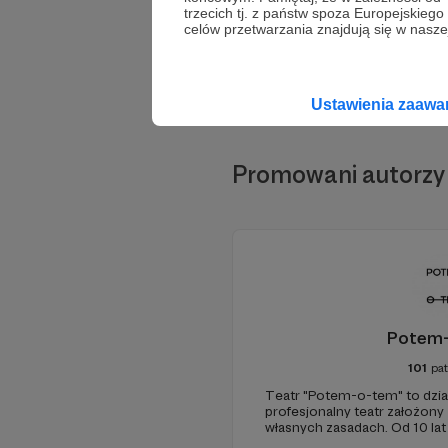
trzecich tj. z państw spoza Europejskie
celów przetwarzania znajdują się w naszej
Ustawienia zaaw
Promowani autorzy
Potem
101
pa
Teatr "Potem-o-tem" to działa
profesjonalny teatr założony
własnych zasadach. Od 10 la
opowiadania i oryginalnych pr