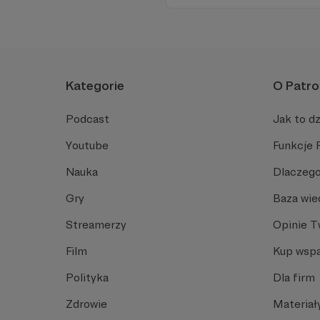
połączeniu z poczuciem hum
jakość teatralnego doświadc
Kategorie
O Patro
Podcast
Jak to dz
Youtube
Funkcje 
Nauka
Dlaczego
Gry
Baza wie
Streamerzy
Opinie 
Film
Kup wspa
Polityka
Dla firm
Zdrowie
Materiał