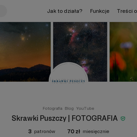
Jak to działa?
Funkcje
Treści 
Fotografia
Blog
YouTube
Skrawki Puszczy | FOTOGRAFIA
3
70
zł
patronów
miesięcznie