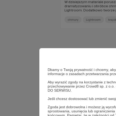
W dzisiejszym materiale porusz
dramatyzowaniu i obróbce chm
Lightroom. Dodatkowo tworze 
chmury
Lightroom
krajo
Dbamy o Twoją prywatność i chcemy, abyś 
informacje o zasadach przetwarzania pr
Aby wyrazić zgody na korzystanie z techn
przechowywanie przez Crowd8 sp. z o.o.
DO SERWISU.
Jeśli chcesz dostosować lub zmienić sw
Zgoda jest dobrowolna i możesz ją wyc
Wespr
sprostowania, usunięcia lub ograniczeni
końcowym. Pamiętaj, że w zależności od