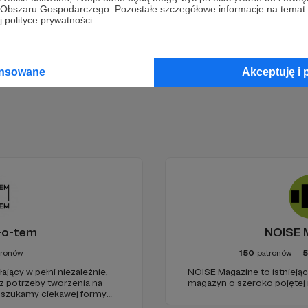
go Obszaru Gospodarczego. Pozostałe szczegółowe informacje na temat
 polityce prywatności.
Zostań Patronem
ansowane
Akceptuję i 
-o-tem
NOISE 
tronów
150
patronów
5
jący w pełni niezależnie,
NOISE Magazine to istnieją
 z potrzeby tworzenia na
magazyn o szeroko pojętej
t szukamy ciekawej formy
zestrzeni do grania, które w