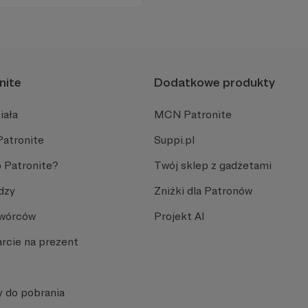
oru dają zupełnie nową
zenia.
nite
Dodatkowe produkty
iała
MCN Patronite
Patronite
Suppi.pl
 Patronite?
Twój sklep z gadżetami
dzy
Zniżki dla Patronów
Twórców
Projekt AI
rcie na prezent
y do pobrania