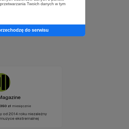
 przetwarzania Twoich danych w tym
przechodzę do serwisu
Magazine
350
zł
miesięcznie
cy od 2014 roku niezależny
 muzyce ekstremalnej