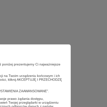
ż poniżej prezentujemy Ci najważniejsze
acji na Twoim urządzeniu końcowym i ich
alności, kliknij AKCEPTUJĘ I PRZECHODZĘ
cję "USTAWIENIA ZAAWANSOWANE".
oje prawo żądania dostępu,
teraz!
wień Twojej przeglądarki w urządzeniu
trznych odbiorców danych z państw