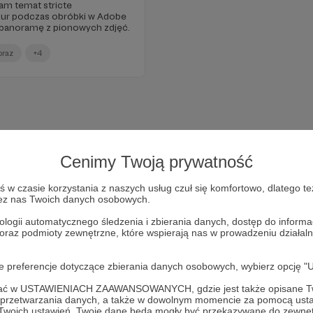
am temat stricte
ur podczas obróbki w Adobe
panoramę z pionowych zdjęć.
braz
+4
Cenimy Twoją prywatność
w czasie korzystania z naszych usług czuł się komfortowo, dlatego te
zez nas Twoich danych osobowych.
ologii automatycznego śledzenia i zbierania danych, dostęp do inform
 oraz podmioty zewnętrzne, które wspierają nas w prowadzeniu dział
Dołącz do grona Patronów!
oje preferencje dotyczące zbierania danych osobowych, wybierz op
ofać w USTAWIENIACH ZAAWANSOWANYCH, gdzie jest także opisane Tw
zyj działalność Autora
Skrawki Puszczy | FOTOGRAFIA
już 
a przetwarzania danych, a także w dowolnym momencie za pomocą usta
 Twoich ustawień, Twoje dane będą mogły być przekazywane do zewnę