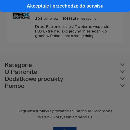
poradnikami i prelekcjami.
Akceptuję i przechodzę do serwisu
PSX Extreme
208
patronów
10191
zł
miesięcznie
Drogi Patronie, dzięki Twojemu wsparciu,
PSX Extreme, jako jedyny miesięcznik o
grach w Polsce, ma szansę dalej
funkcjonować i dostarczać niezmiennie
rzetelnych i wartościowych treści. I tak już od
1997 roku! Dziękujemy!
Kategorie
O Patronite
Dodatkowe produkty
Pomoc
Regulamin
Polityka prywatności
Patronite Commons
Warunki korzystania z serwisu