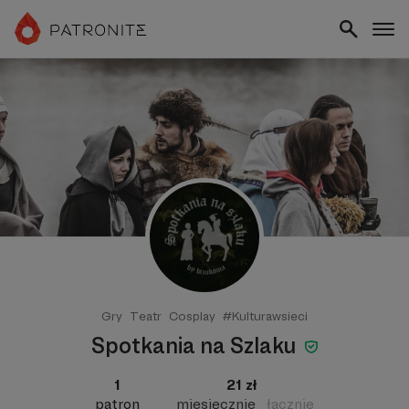
Gry
Teatr
Cosplay
#Kulturawsieci
Spotkania na Szlaku
1
21 zł
patron
miesięcznie
łącznie