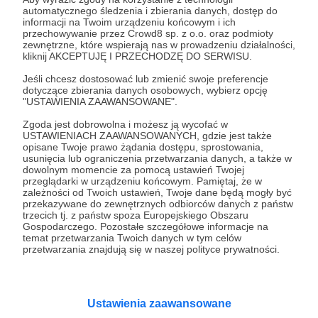
automatycznego śledzenia i zbierania danych, dostęp do
Wesprzyj działalność Autora
Spotkania na Szlaku
już
informacji na Twoim urządzeniu końcowym i ich
przechowywanie przez Crowd8 sp. z o.o. oraz podmioty
teraz!
zewnętrzne, które wspierają nas w prowadzeniu działalności,
kliknij AKCEPTUJĘ I PRZECHODZĘ DO SERWISU.
Zostań Patronem
Jeśli chcesz dostosować lub zmienić swoje preferencje
dotyczące zbierania danych osobowych, wybierz opcję
"USTAWIENIA ZAAWANSOWANE".
Zgoda jest dobrowolna i możesz ją wycofać w
USTAWIENIACH ZAAWANSOWANYCH, gdzie jest także
opisane Twoje prawo żądania dostępu, sprostowania,
Promowani autorzy
usunięcia lub ograniczenia przetwarzania danych, a także w
dowolnym momencie za pomocą ustawień Twojej
przeglądarki w urządzeniu końcowym. Pamiętaj, że w
zależności od Twoich ustawień, Twoje dane będą mogły być
przekazywane do zewnętrznych odbiorców danych z państw
trzecich tj. z państw spoza Europejskiego Obszaru
Baniak Baniaka
Gospodarczego. Pozostałe szczegółowe informacje na
temat przetwarzania Twoich danych w tym celów
1628
patronów
przetwarzania znajdują się w naszej polityce prywatności.
Dzięki Patronite Baniak poświęca zawodowe
życie swojej pasji, czyli grom fabularnym
(RPG). Prowadzi kanał filmowy, gdzie
prezentuje nagrania z własnych sesji,
Ustawienia zaawansowane
oglądanych przez tysiące Widzów. Wspiera
także początkujących Mistrzów Gry