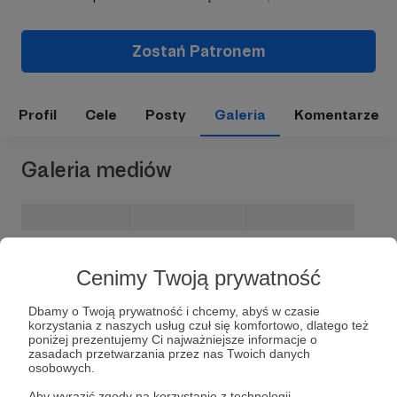
Zostań Patronem
Profil
Cele
Posty
Galeria
Komentarze
Galeria mediów
Cenimy Twoją prywatność
Dbamy o Twoją prywatność i chcemy, abyś w czasie
korzystania z naszych usług czuł się komfortowo, dlatego też
poniżej prezentujemy Ci najważniejsze informacje o
zasadach przetwarzania przez nas Twoich danych
osobowych.
Dołącz do grona Patronów!
Aby wyrazić zgody na korzystanie z technologii