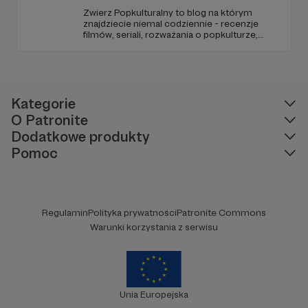
Zwierz Popkulturalny to blog na którym
znajdziecie niemal codziennie - recenzje
filmów, seriali, rozważania o popkulturze,
biografie aktorów i wiele innych kulturalnych
treści. Blog został założony w 2009 roku i od
tego czasu tworzę wokół niego społeczność
ludzi, którzy lubią kulturę.
Kategorie
O Patronite
Dodatkowe produkty
Pomoc
Regulamin
Polityka prywatności
Patronite Commons
Warunki korzystania z serwisu
Unia Europejska