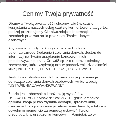
Strata Charytatywnie
Cenimy Twoją prywatność
2 052 zł
z 2 000 zł
Dbamy o Twoją prywatność i chcemy, abyś w czasie
korzystania z naszych usług czuł się komfortowo, dlatego też
102%
poniżej prezentujemy Ci najważniejsze informacje o
zasadach przetwarzania przez nas Twoich danych
osobowych.
Aby wyrazić zgody na korzystanie z technologii
automatycznego śledzenia i zbierania danych, dostęp do
informacji na Twoim urządzeniu końcowym i ich
przechowywanie przez Crowd8 sp. z o.o. oraz podmioty
zewnętrzne, które wspierają nas w prowadzeniu działalności,
kliknij AKCEPTUJĘ I PRZECHODZĘ DO SERWISU.
Jeśli chcesz dostosować lub zmienić swoje preferencje
dotyczące zbierania danych osobowych, wybierz opcję
"USTAWIENIA ZAAWANSOWANE".
Zgoda jest dobrowolna i możesz ją wycofać w
Dołącz do grona Patronów!
USTAWIENIACH ZAAWANSOWANYCH, gdzie jest także
opisane Twoje prawo żądania dostępu, sprostowania,
usunięcia lub ograniczenia przetwarzania danych, a także w
Wesprzyj działalność Autora
Strata Czasu
już teraz!
dowolnym momencie za pomocą ustawień Twojej
przeglądarki w urządzeniu końcowym. Pamiętaj, że w