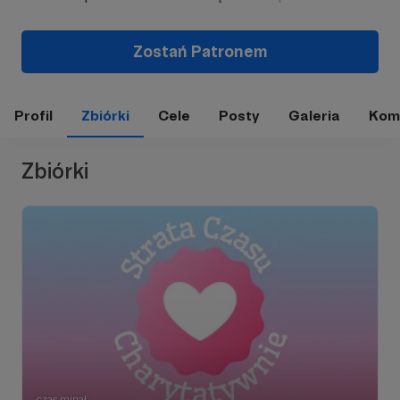
Zostań Patronem
Profil
Zbiórki
Cele
Posty
Galeria
Kom
Zbiórki
czas minął