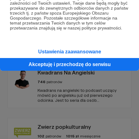
zależności od Twoich ustawień, Twoje dane będą mogły być
przekazywane do zewnętrznych odbiorców danych z państw
Zostań Patronem
trzecich tj. z państw spoza Europejskiego Obszaru
Gospodarczego. Pozostałe szczegółowe informacje na
temat przetwarzania Twoich danych w tym celów
przetwarzania znajdują się w naszej polityce prywatności.
Promowani autorzy
Ustawienia zaawansowane
Akceptuję i przechodzę do serwisu
Kwadrans Na Angielski
746
patronów
Kwadrans na angielski to podcast uczący
mówić po angielsku już od pierwszego
odcinka. Jest to seria dla osób
początkujących, którzy chcą przełamać
barierę przed mówieniem w języku obcym,
odświeżyć sobie angielski, albo... nauczyć się
go po raz pierwszy. Spodziewajcie się
nowego odcinka co czwartek.
Zwierz popkulturalny
102
patronów
1015
zł
miesięcznie