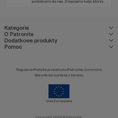
podobnymi do nas. Zrzeszamy ludzi, którzy
traktują trening poważnie. Wspierają się i
rozumieją w radościach oraz trudach uprawy
siły. To miejsce, w którym oddanie
treningowi jest szanowane i oczekiwane.
Kategorie
O Patronite
Dodatkowe produkty
Pomoc
Regulamin
Polityka prywatności
Patronite Commons
Warunki korzystania z serwisu
Unia Europejska
Copyright 2026 © Patronite.