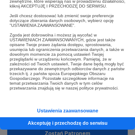
zewnętrzne, które wspierają nas w prowadzeniu działalności,
Zostań naszym Patronem i dołącz do grupy TTB TEAM
kliknij AKCEPTUJĘ I PRZECHODZĘ DO SERWISU.
PLUS. Nocne granie z NCAA bardzo owocne!
Jeśli chcesz dostosować lub zmienić swoje preferencje
dotyczące zbierania danych osobowych, wybierz opcję
ncaa
koszykówka
typy z kosza
+7
"USTAWIENIA ZAAWANSOWANE".
Zgoda jest dobrowolna i możesz ją wycofać w
USTAWIENIACH ZAAWANSOWANYCH, gdzie jest także
opisane Twoje prawo żądania dostępu, sprostowania,
usunięcia lub ograniczenia przetwarzania danych, a także w
dowolnym momencie za pomocą ustawień Twojej
przeglądarki w urządzeniu końcowym. Pamiętaj, że w
zależności od Twoich ustawień, Twoje dane będą mogły być
przekazywane do zewnętrznych odbiorców danych z państw
trzecich tj. z państw spoza Europejskiego Obszaru
Gospodarczego. Pozostałe szczegółowe informacje na
temat przetwarzania Twoich danych w tym celów
przetwarzania znajdują się w naszej polityce prywatności.
Dołącz do grona Patronów!
Ustawienia zaawansowane
Wesprzyj działalność Autora
Ten Typ BET
już teraz!
Akceptuję i przechodzę do serwisu
Zostań Patronem