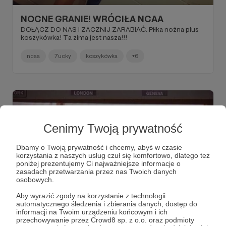
NOCNE GRANIE! WRÓCIŁA NCAA
DOŁĄCZ DO NAS I ZACZNIJ ZARABIAĆ. Piłka nożna plus
koszykówka! Ta zima jest nasza!!!
ncaa
7ucky
koszykówka
+6
Cenimy Twoją prywatność
Dbamy o Twoją prywatność i chcemy, abyś w czasie
korzystania z naszych usług czuł się komfortowo, dlatego też
poniżej prezentujemy Ci najważniejsze informacje o
zasadach przetwarzania przez nas Twoich danych
osobowych.
Aby wyrazić zgody na korzystanie z technologii
04.01.2020
Brak komentarzy
●
automatycznego śledzenia i zbierania danych, dostęp do
informacji na Twoim urządzeniu końcowym i ich
przechowywanie przez Crowd8 sp. z o.o. oraz podmioty
Sobota z NCAA