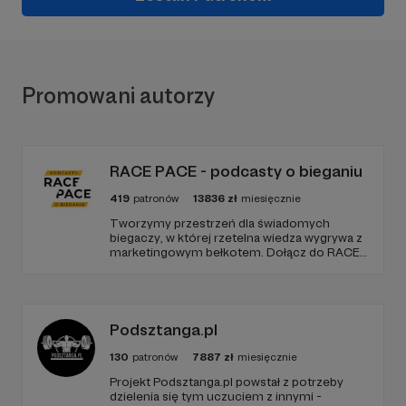
Promowani autorzy
RACE PACE - podcasty o bieganiu
419
patronów
13836
zł
miesięcznie
Tworzymy przestrzeń dla świadomych
biegaczy, w której rzetelna wiedza wygrywa z
marketingowym bełkotem. Dołącz do RACE
PACE i wspieraj niezależne dziennikarstwo
sportowe, relacje z najważniejszych festiwali
biegowych oraz rozwój narzędzi tworzonych
z pasji do sportu.
Podsztanga.pl
130
patronów
7887
zł
miesięcznie
Projekt Podsztanga.pl powstał z potrzeby
dzielenia się tym uczuciem z innymi -