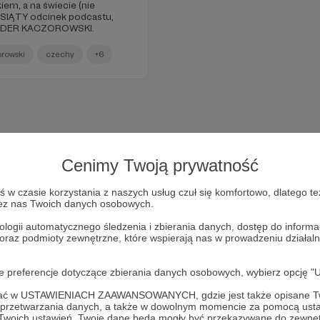
iem, a na świecie (nie
ESIĄTY odcinek podcastu,
ANDER KACZOROWSKI.
rowski
czechy
+6
Cenimy Twoją prywatność
w czasie korzystania z naszych usług czuł się komfortowo, dlatego te
zez nas Twoich danych osobowych.
ologii automatycznego śledzenia i zbierania danych, dostęp do inform
 oraz podmioty zewnętrzne, które wspierają nas w prowadzeniu dział
Dołącz do grona Patronów!
oje preferencje dotyczące zbierania danych osobowych, wybierz op
ofać w USTAWIENIACH ZAAWANSOWANYCH, gdzie jest także opisane Tw
Wesprzyj działalność Autora
Teresa Drozda
już teraz!
a przetwarzania danych, a także w dowolnym momencie za pomocą usta
 Twoich ustawień, Twoje dane będą mogły być przekazywane do zewnę