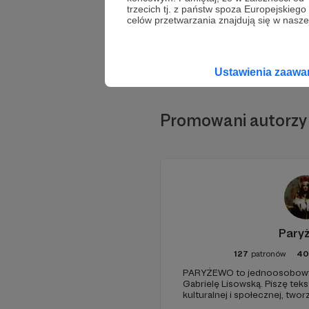
trzecich tj. z państw spoza Europejskie
celów przetwarzania znajdują się w naszej
Ustawienia zaaw
Promowani autorzy
Pary
127
patronów
40
PARYŻEWO to jednoosobowy 
Gabrielę Lisowską. Piszę tek
kulturalnej i społecznej, two
PARYŻEWO i TW: LISOWSKA or