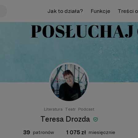
Jak to działa?
Funkcje
Treści 
Literatura
Teatr
Podcast
Teresa Drozda
39
1 075
zł
patronów
miesięcznie