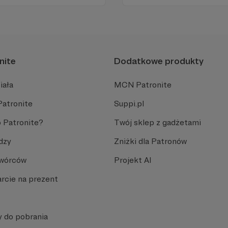
nite
Dodatkowe produkty
iała
MCN Patronite
Patronite
Suppi.pl
 Patronite?
Twój sklep z gadżetami
dzy
Zniżki dla Patronów
Twórców
Projekt AI
rcie na prezent
y do pobrania