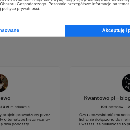
go Obszaru Gospodarczego. Pozostałe szczegółowe informacje na temat
 polityce prywatności.
Zostań Patronem
ansowane
Akceptuję i 
żewo
Kwantowo.pl – bl
40
zł
miesięcznie
104
patronów
projekt prowadzony przez
Czy rzeczywistość ma sens? 
sty o tematyce historyczno-
licha nie dołączono do niej i
rzę dwa podcasty –
uważasz, że ciekawość to pi
az regularnie publikuję
(albo masz to gdzieś), istnie