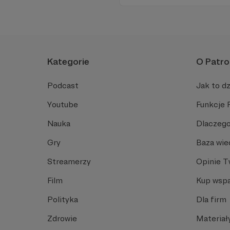
treści na Instagramie.
Kategorie
O Patro
Podcast
Jak to dz
Youtube
Funkcje 
Nauka
Dlaczego
Gry
Baza wie
Streamerzy
Opinie 
Film
Kup wspa
Polityka
Dla firm
Zdrowie
Materiał