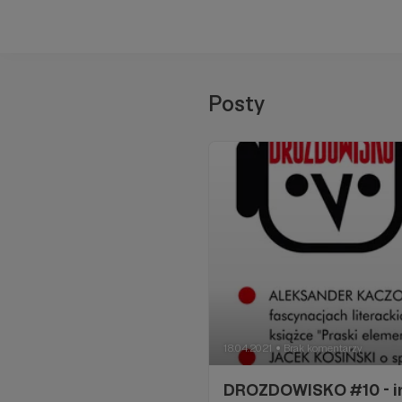
Posty
18.04.2021
Brak komentarzy
●
DROZDOWISKO #10 - i