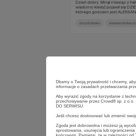
Dzień dobry. Minął miesiąc z hak
wiadomo kiedy) pojawił się DZI
którego gościem jest ALEKS
drozdowisko
aleksanderkaczo
Dbamy o Twoją prywatność i chcemy, abyś 
informacje o zasadach przetwarzania pr
Aby wyrazić zgody na korzystanie z techn
przechowywanie przez Crowd8 sp. z o.o.
DO SERWISU.
Jeśli chcesz dostosować lub zmienić sw
Zgoda jest dobrowolna i możesz ją wyc
sprostowania, usunięcia lub ograniczeni
końcowym. Pamiętaj, że w zależności od