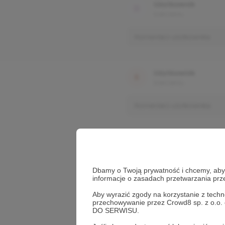
Użytkownik
3 dni temu
Komentarz użytkownika
Użytkownik
3 dni temu
Komentarz użytkownika
Dbamy o Twoją prywatność i chcemy, abyś 
informacje o zasadach przetwarzania pr
Aby wyrazić zgody na korzystanie z techn
przechowywanie przez Crowd8 sp. z o.o.
DO SERWISU.