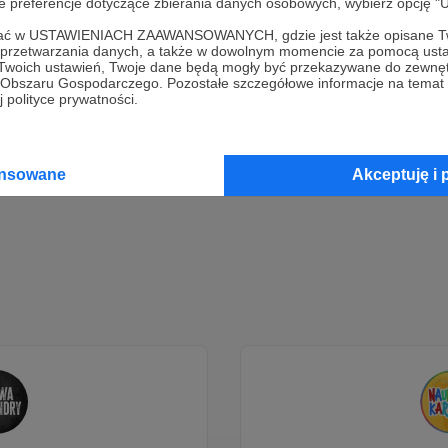
oje preferencje dotyczące zbierania danych osobowych, wybierz op
ofać w USTAWIENIACH ZAAWANSOWANYCH, gdzie jest także opisane Tw
Dołącz do grona Patronów!
a przetwarzania danych, a także w dowolnym momencie za pomocą usta
 Twoich ustawień, Twoje dane będą mogły być przekazywane do zewnę
go Obszaru Gospodarczego. Pozostałe szczegółowe informacje na temat
Wesprzyj działalność Autora
TravelfanPL
już teraz!
 polityce prywatności.
Zostań Patronem
ansowane
Akceptuję i 