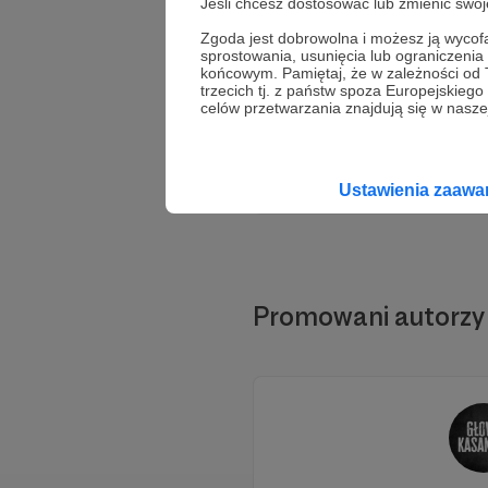
Jeśli chcesz dostosować lub zmienić sw
Zgoda jest dobrowolna i możesz ją wyc
sprostowania, usunięcia lub ograniczeni
końcowym. Pamiętaj, że w zależności od
trzecich tj. z państw spoza Europejskie
celów przetwarzania znajdują się w naszej
Ustawienia zaaw
Promowani autorzy