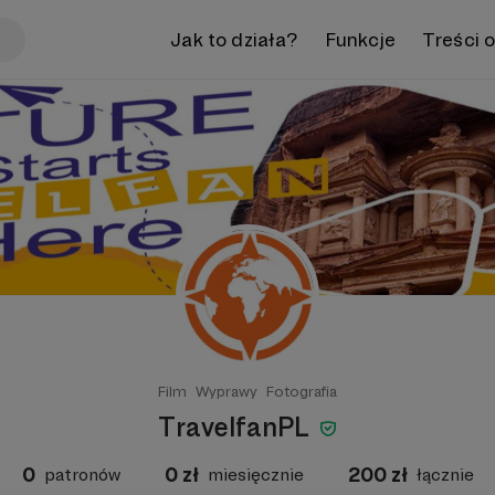
Jak to działa?
Funkcje
Treści 
Film
Wyprawy
Fotografia
TravelfanPL
0
0
zł
200
zł
patronów
miesięcznie
łącznie