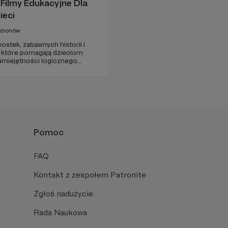
Filmy Edukacyjne Dla
ieci
atronów
wostek, zabawnych historii i
 które pomagają dzieciom
 umiejętności logicznego
ozwiązywania problemów. W
a wartościową edukację
żujący sposób.
Pomoc
FAQ
Kontakt z zespołem Patronite
Zgłoś nadużycie
Rada Naukowa