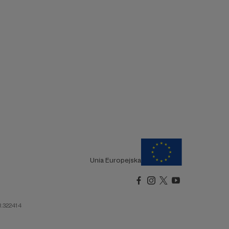
Unia Europejska
R.322414