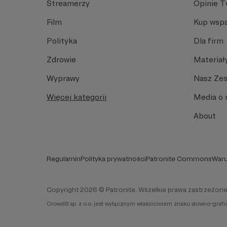
Streamerzy
Opinie 
Film
Kup wspa
Polityka
Dla firm
Zdrowie
Materiał
Wyprawy
Nasz Ze
Więcej kategorii
Media o 
About
Regulamin
Polityka prywatności
Patronite Commons
Waru
Copyright 2026 © Patronite. Wszelkie prawa zastrzeżone
Crowd8 sp. z o.o. jest wyłącznym właścicielem znaku słowno-graf