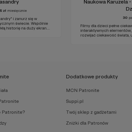
asandry
Naukowa Karuzela - 
Dz
5
zł
miesięcznie
30
p
ndry" i zanurz się w
tycznym świecie. Wspólnie
Filmy dla dzieci pełne cieka
ą historię na duży ekran.
interaktywnych elementów,
 udział w tworzeniu czegoś
rozwijać ciekawość świata,
myślenia oraz zdolności r
każdym odcinku stawiamy n
podaną w przystępny i anga
nite
Dodatkowe produkty
iała
MCN Patronite
Patronite
Suppi.pl
 Patronite?
Twój sklep z gadżetami
dzy
Zniżki dla Patronów