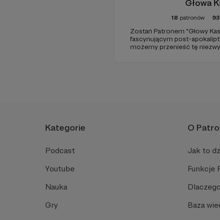
Głowa K
18
patronów
93
​Zostań Patronem "Głowy Kasa
fascynującym post-apokalip
możemy przenieść tę niezwykł
Dołącz do nas już teraz i weź
wyjątkowego!
Kategorie
O Patro
Podcast
Jak to dz
Youtube
Funkcje 
Nauka
Dlaczego
Gry
Baza wie