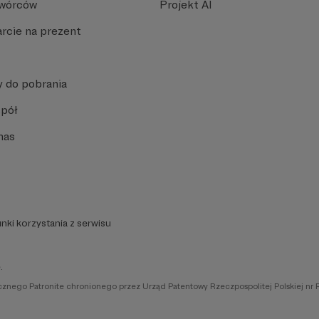
Twórców
Projekt AI
rcie na prezent
y do pobrania
spół
nas
nki korzystania z serwisu
.
icznego Patronite chronionego przez Urząd Patentowy Rzeczpospolitej Polskiej nr 