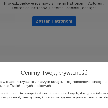
Prowadź ciekawe rozmowy z innymi Patronami i Autorem.
Dołącz do Patronów już teraz i odblokuj dostęp!
Zostań Patronem
Cenimy Twoją prywatność
w czasie korzystania z naszych usług czuł się komfortowo, dlatego te
zez nas Twoich danych osobowych.
ologii automatycznego śledzenia i zbierania danych, dostęp do inform
 oraz podmioty zewnętrzne, które wspierają nas w prowadzeniu dział