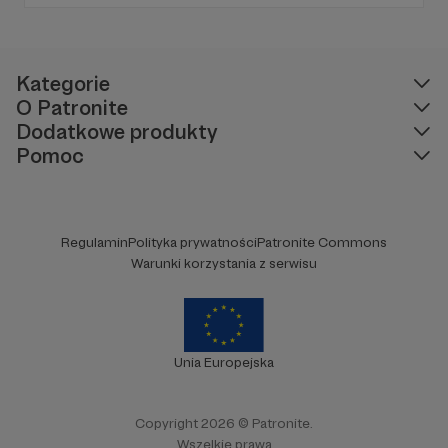
PARYŻEWO i TW: LISOWSKA oraz regularnie
publikuję treści na Instagramie.
Kategorie
O Patronite
Dodatkowe produkty
Pomoc
Regulamin
Polityka prywatności
Patronite Commons
Warunki korzystania z serwisu
Unia Europejska
Copyright 2026 © Patronite.
Wszelkie prawa