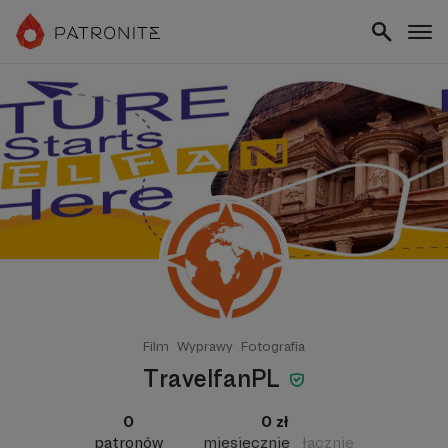
Film
Wyprawy
Fotografia
TravelfanPL
0
0 zł
patronów
miesięcznie
łącznie