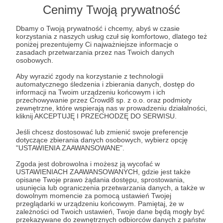
Lista postów jest pusta
Cenimy Twoją prywatność
Autor nie dodał jeszcze żadnych postów
Dbamy o Twoją prywatność i chcemy, abyś w czasie
korzystania z naszych usług czuł się komfortowo, dlatego też
poniżej prezentujemy Ci najważniejsze informacje o
zasadach przetwarzania przez nas Twoich danych
osobowych.
Aby wyrazić zgody na korzystanie z technologii
automatycznego śledzenia i zbierania danych, dostęp do
informacji na Twoim urządzeniu końcowym i ich
przechowywanie przez Crowd8 sp. z o.o. oraz podmioty
zewnętrzne, które wspierają nas w prowadzeniu działalności,
kliknij AKCEPTUJĘ I PRZECHODZĘ DO SERWISU.
Jeśli chcesz dostosować lub zmienić swoje preferencje
dotyczące zbierania danych osobowych, wybierz opcję
"USTAWIENIA ZAAWANSOWANE".
Dołącz do grona Patronów!
Zgoda jest dobrowolna i możesz ją wycofać w
USTAWIENIACH ZAAWANSOWANYCH, gdzie jest także
Wesprzyj działalność Autora
TravelfanPL
już teraz!
opisane Twoje prawo żądania dostępu, sprostowania,
usunięcia lub ograniczenia przetwarzania danych, a także w
dowolnym momencie za pomocą ustawień Twojej
przeglądarki w urządzeniu końcowym. Pamiętaj, że w
Zostań Patronem
zależności od Twoich ustawień, Twoje dane będą mogły być
przekazywane do zewnętrznych odbiorców danych z państw