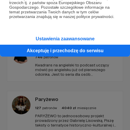
trzecich tj. z państw spoza Europejskiego Obszaru
Gospodarczego. Pozostałe szczegółowe informacje na
temat przetwarzania Twoich danych w tym celów
przetwarzania znajdują się w naszej polityce prywatności.
Promowani autorzy
Ustawienia zaawansowane
Kwadrans Na Angielski
Akceptuję i przechodzę do serwisu
746
patronów
Kwadrans na angielski to podcast uczący
mówić po angielsku już od pierwszego
odcinka. Jest to seria dla osób
początkujących, którzy chcą przełamać
barierę przed mówieniem w języku obcym,
odświeżyć sobie angielski, albo... nauczyć się
go po raz pierwszy. Spodziewajcie się
nowego odcinka co czwartek.
Paryżewo
127
patronów
4040
zł
miesięcznie
PARYŻEWO to jednoosobowy projekt
prowadzony przez Gabrielę Lisowską. Piszę
teksty o tematyce historyczno-kulturalnej i
społecznej, tworzę dwa podcasty –