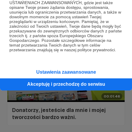
15.01.2024
0 odsłon
00:02:11
●
USTAWIENIACH ZAAWANSOWANYCH, gdzie jest także
opisane Twoje prawo żądania dostępu, sprostowania,
usunięcia lub ograniczenia przetwarzania danych, a także w
Dlaczego warto zostać moim patronem ?
dowolnym momencie za pomocą ustawień Twojej
przeglądarki w urządzeniu końcowym. Pamiętaj, że w
zależności od Twoich ustawień, Twoje dane będą mogły być
przekazywane do zewnętrznych odbiorców danych z państw
trzecich tj. z państw spoza Europejskiego Obszaru
Gospodarczego. Pozostałe szczegółowe informacje na
temat przetwarzania Twoich danych w tym celów
przetwarzania znajdują się w naszej polityce prywatności.
Ustawienia zaawansowane
Akceptuję i przechodzę do serwisu
12.01.2024
0 odsłon
00:01:46
●
Donatorzy, jesteście dla mnie i mojej
tworczości bardzo ważni.