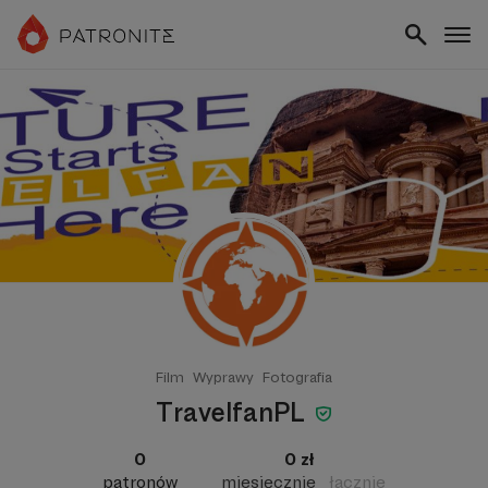
Film
Wyprawy
Fotografia
TravelfanPL
0
0 zł
patronów
miesięcznie
łącznie