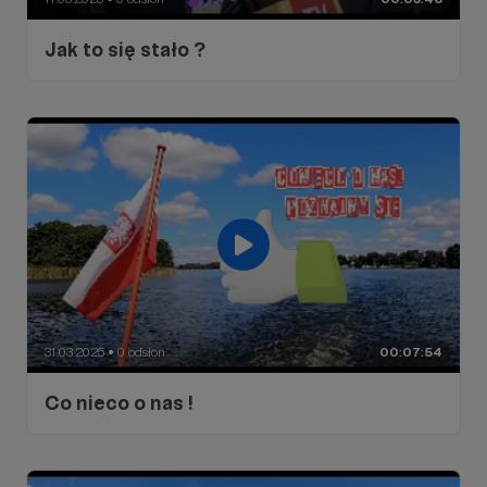
Jak to się stało ?
31.03.2025
0 odsłon
00:07:54
●
Co nieco o nas !