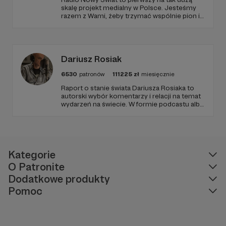
skalę projekt medialny w Polsce. Jesteśmy
razem z Wami, żeby trzymać wspólnie pion i
poziom. Jeśli chcesz nam w tym pomóc -
zapraszamy, miejsca nie zabraknie. :)
Dariusz Rosiak
6530
patronów
111225
zł
miesięcznie
Raport o stanie świata Dariusza Rosiaka to
autorski wybór komentarzy i relacji na temat
wydarzeń na świecie. W formie podcastu albo
programów na żywo z różnych miejsc na
ziemi.
Kategorie
O Patronite
Dodatkowe produkty
Pomoc