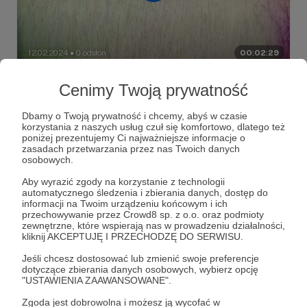
12.02.2024
0 odsłon
00:02:29
●
Czy znasz już serię filmów z cyklu
Cenimy Twoją prywatność
„Travelfan w podróży” oraz „W Polskę
Dbamy o Twoją prywatność i chcemy, abyś w czasie
jedziemy” ?
korzystania z naszych usług czuł się komfortowo, dlatego też
poniżej prezentujemy Ci najważniejsze informacje o
zasadach przetwarzania przez nas Twoich danych
osobowych.
Aby wyrazić zgody na korzystanie z technologii
automatycznego śledzenia i zbierania danych, dostęp do
informacji na Twoim urządzeniu końcowym i ich
przechowywanie przez Crowd8 sp. z o.o. oraz podmioty
zewnętrzne, które wspierają nas w prowadzeniu działalności,
kliknij AKCEPTUJĘ I PRZECHODZĘ DO SERWISU.
Jeśli chcesz dostosować lub zmienić swoje preferencje
dotyczące zbierania danych osobowych, wybierz opcję
"USTAWIENIA ZAAWANSOWANE".
Zgoda jest dobrowolna i możesz ją wycofać w