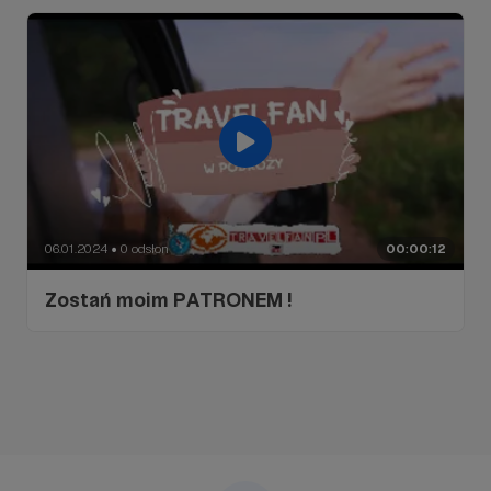
06.01.2024
0 odsłon
00:00:12
●
Zostań moim PATRONEM !