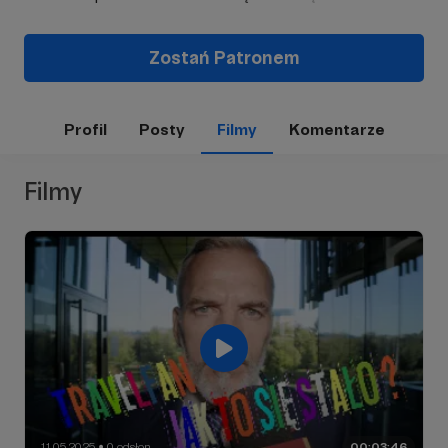
Zostań Patronem
Profil
Posty
Filmy
Komentarze
Filmy
11.05.2025
0 odsłon
00:03:46
●