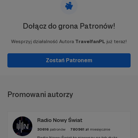
Dołącz do grona Patronów!
Wesprzyj działalność Autora
TravelfanPL
już teraz!
Zostań Patronem
Promowani autorzy
Radio Nowy Świat
30616
patronów
780961
zł
miesięcznie
Radio Nowy Świat to pierwszy na tak dużą