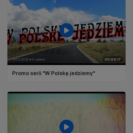
15.03.2025
0 odsłon
00:04:17
●
Promo serii "W Polskę jedziemy"