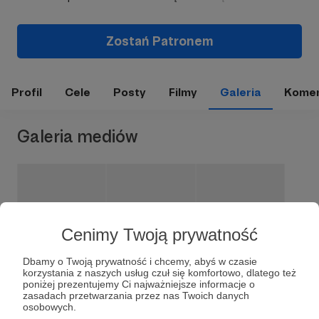
Zostań Patronem
Profil
Cele
Posty
Filmy
Galeria
Komen
Galeria mediów
Cenimy Twoją prywatność
Dbamy o Twoją prywatność i chcemy, abyś w czasie
korzystania z naszych usług czuł się komfortowo, dlatego też
poniżej prezentujemy Ci najważniejsze informacje o
zasadach przetwarzania przez nas Twoich danych
osobowych.