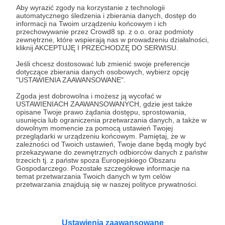
Dołącz do grona Patronów!
Aby wyrazić zgody na korzystanie z technologii
automatycznego śledzenia i zbierania danych, dostęp do
informacji na Twoim urządzeniu końcowym i ich
Wesprzyj działalność Autora
Fundacja Twoja Pasja
przechowywanie przez Crowd8 sp. z o.o. oraz podmioty
zewnętrzne, które wspierają nas w prowadzeniu działalności,
już teraz!
kliknij AKCEPTUJĘ I PRZECHODZĘ DO SERWISU.
Jeśli chcesz dostosować lub zmienić swoje preferencje
Zostań Patronem
dotyczące zbierania danych osobowych, wybierz opcję
"USTAWIENIA ZAAWANSOWANE".
Zgoda jest dobrowolna i możesz ją wycofać w
USTAWIENIACH ZAAWANSOWANYCH, gdzie jest także
opisane Twoje prawo żądania dostępu, sprostowania,
usunięcia lub ograniczenia przetwarzania danych, a także w
Promowani autorzy
dowolnym momencie za pomocą ustawień Twojej
przeglądarki w urządzeniu końcowym. Pamiętaj, że w
zależności od Twoich ustawień, Twoje dane będą mogły być
przekazywane do zewnętrznych odbiorców danych z państw
trzecich tj. z państw spoza Europejskiego Obszaru
Gospodarczego. Pozostałe szczegółowe informacje na
życie warte jest rozmowy
temat przetwarzania Twoich danych w tym celów
przetwarzania znajdują się w naszej polityce prywatności.
200
patronów
6460
zł
miesięcznie
W Polsce codziennie 13 osób odbiera sobie
życie, każdego dnia 6 dzieci podejmuje próbę
samobójczą. Prowadzimy jedyny w Polsce
Ustawienia zaawansowane
serwis, gdzie udzielana jest bezpłatnie i