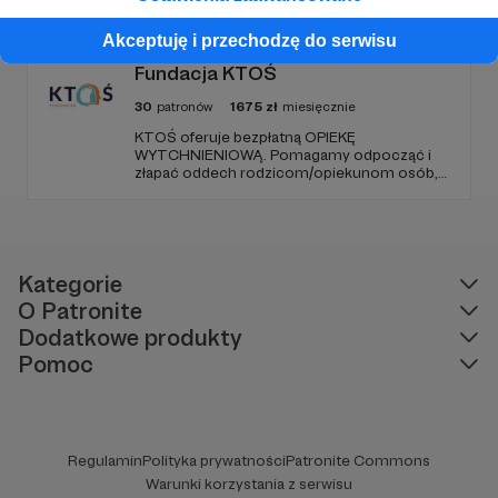
anonimowo pomoc online dla osób w
kryzysie samobójczym, po próbie
Akceptuję i przechodzę do serwisu
samobójczej, w żałobie i dla osób, które chcą
pomóc.
Fundacja KTOŚ
30
patronów
1675
zł
miesięcznie
KTOŚ oferuje bezpłatną OPIEKĘ
WYTCHNIENIOWĄ. Pomagamy odpocząć i
złapać oddech rodzicom/opiekunom osób,
które (ze względu na chorobę czy
niepełnosprawność) nie są w stanie
funkcjonować samodzielnie.
Kategorie
O Patronite
Dodatkowe produkty
Pomoc
Regulamin
Polityka prywatności
Patronite Commons
Warunki korzystania z serwisu