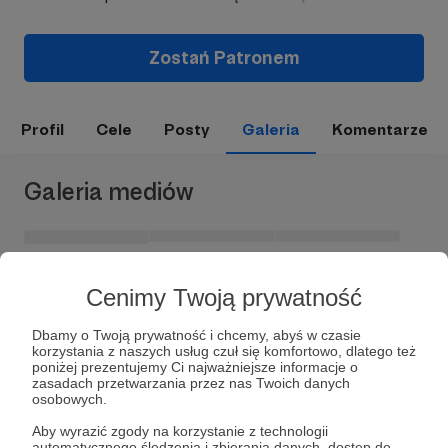
Zostań Patronem
Profil
Cele
Posty
Galeria
Komentarze
Galeria mediów
Cenimy Twoją prywatność
Dbamy o Twoją prywatność i chcemy, abyś w czasie
korzystania z naszych usług czuł się komfortowo, dlatego też
poniżej prezentujemy Ci najważniejsze informacje o
zasadach przetwarzania przez nas Twoich danych
osobowych.
Dołącz do grona Patronów!
Aby wyrazić zgody na korzystanie z technologii
automatycznego śledzenia i zbierania danych, dostęp do