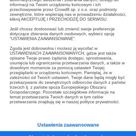
Wesprzyj działalność Autora
Wiejskie Inspiracje
już
informacji na Twoim urządzeniu końcowym i ich
przechowywanie przez Crowd8 sp. z o.o. oraz podmioty
teraz!
zewnętrzne, które wspierają nas w prowadzeniu działalności,
kliknij AKCEPTUJĘ I PRZECHODZĘ DO SERWISU.
Zostań Patronem
Jeśli chcesz dostosować lub zmienić swoje preferencje
dotyczące zbierania danych osobowych, wybierz opcję
"USTAWIENIA ZAAWANSOWANE".
Zgoda jest dobrowolna i możesz ją wycofać w
USTAWIENIACH ZAAWANSOWANYCH, gdzie jest także
opisane Twoje prawo żądania dostępu, sprostowania,
Promowani autorzy
usunięcia lub ograniczenia przetwarzania danych, a także w
dowolnym momencie za pomocą ustawień Twojej
przeglądarki w urządzeniu końcowym. Pamiętaj, że w
zależności od Twoich ustawień, Twoje dane będą mogły być
przekazywane do zewnętrznych odbiorców danych z państw
trzecich tj. z państw spoza Europejskiego Obszaru
Paryżewo
Gospodarczego. Pozostałe szczegółowe informacje na
temat przetwarzania Twoich danych w tym celów
127
patronów
4040
zł
miesięcznie
przetwarzania znajdują się w naszej polityce prywatności.
PARYŻEWO to jednoosobowy projekt
prowadzony przez Gabrielę Lisowską. Piszę
teksty o tematyce historyczno-kulturalnej i
społecznej, tworzę dwa podcasty –
Ustawienia zaawansowane
PARYŻEWO i TW: LISOWSKA oraz regularnie
publikuję treści na Instagramie.