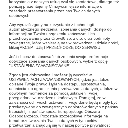
korzystania z naszych usług czuł się komfortowo, dlatego też
Rozwiń opis
poniżej prezentujemy Ci najważniejsze informacje o
zasadach przetwarzania przez nas Twoich danych
osobowych.
TYLKO w 2021
Aby wyrazić zgody na korzystanie z technologii
Cele
automatycznego śledzenia i zbierania danych, dostęp do
Dzięki wsparciu patronów
informacji na Twoim urządzeniu końcowym i ich
udało się w
przechowywanie przez Crowd8 sp. z o.o. oraz podmioty
wyjątkowo trudnych warunkach minionego roku
zewnętrzne, które wspierają nas w prowadzeniu działalności,
zrealizować szereg liberalno-skrętnych projektów.
Mała Stabilizacja
Niezależność
kliknij AKCEPTUJĘ I PRZECHODZĘ DO SERWISU.
W poniższym materiale video szczegółowiej
Jeśli chcesz dostosować lub zmienić swoje preferencje
3 000 zł
2 755 zł
6 000 zł
5 755
dotyczące zbierania danych osobowych, wybierz opcję
miesięcznie
brakuje
miesięcznie
brakuj
opisuje najważniejsze z nich:
"USTAWIENIA ZAAWANSOWANE".
- realizacja serii "Libertarian Solutions"
8%
4%
Zgoda jest dobrowolna i możesz ją wycofać w
- bestsellerowy audiobook JB Petersona "12
USTAWIENIACH ZAAWANSOWANYCH, gdzie jest także
Jest bardzo dobrze, bak
Jeśli na liczniku wi
opisane Twoje prawo żądania dostępu, sprostowania,
Zasad"
usunięcia lub ograniczenia przetwarzania danych, a także w
zatankowany aż do połowy!
powyższą (lub wyższ
- realizacja serii "Detras de la Nube"
dowolnym momencie za pomocą ustawień Twojej
że mogę zająć się
- finisz prac i premiera dokumentu "Podnieś Rękę,
przeglądarki w urządzeniu końcowym. Pamiętaj, że w
Mam środki na sprzęt oraz
uniwersum agento
zależności od Twoich ustawień, Twoje dane będą mogły być
Naciśnij Przycisk"
potrzebne licencje. Polityka "więcej
oglądania się na po
przekazywane do zewnętrznych odbiorców danych z państw
- początek produkcji dokumentu o Carlu
za mniej” - robię wszystko, by jak
Poświęcając czas ko
trzecich tj. z państw spoza Europejskiego Obszaru
najszybciej osiągnąć punkt
"agentowej" mam sp
Mengerze
Gospodarczego. Pozostałe szczegółowe informacje na
niezależności – publikuję, rozwijam
ryzykuję finansowej 
temat przetwarzania Twoich danych w tym celów
się i szukam nowych sposobów na
przetwarzania znajdują się w naszej polityce prywatności.