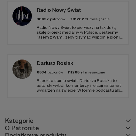
tylko
Radio Nowy Świat
30627
patronów
781202
zł
miesięcznie
ROZMOWY
Radio Nowy Świat to pierwszy na tak dużą
skalę projekt medialny w Polsce. Jesteśmy
razem z Wami, żeby trzymać wspólnie pion i
poziom. Jeśli chcesz nam w tym pomóc -
W ROZMOWACH pokazuję ludzi budujących lub
zapraszamy, miejsca nie zabraknie. :)
poszerzających przestrzeń wolności na wielu
poziomach i w wielu wymiarach. Interesuje mnie
skąd i dokąd idą, jakie mają obawy, co ich
Dariusz Rosiak
napędza. Poza rozpoznawalnymi postaciami
6534
patronów
111265
zł
miesięcznie
świata „wolnościowego” pojawiają się tu mniej
znani aktywiści, wykładowcy a czasem nawet
Raport o stanie świata Dariusza Rosiaka to
autorski wybór komentarzy i relacji na temat
politycy.
wydarzeń na świecie. W formie podcastu albo
programów na żywo z różnych miejsc na
Przykładowa rozmowa:
ziemi.
Kategorie
O Patronite
Dodatkowe produkty