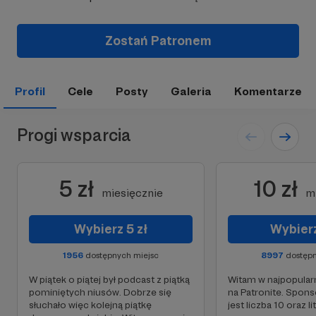
Zostań Patronem
Profil
Cele
Posty
Galeria
Komentarze
Progi wsparcia
5 zł
10 zł
miesięcznie
m
Wybierz 5 zł
Wybierz
1956
dostępnych miejsc
8997
dostępn
W piątek o piątej był podcast z piątką
Witam w najpopular
pominiętych niusów. Dobrze się
na Patronite. Spon
słuchało więc kolejną piątkę
jest liczba 10 oraz li