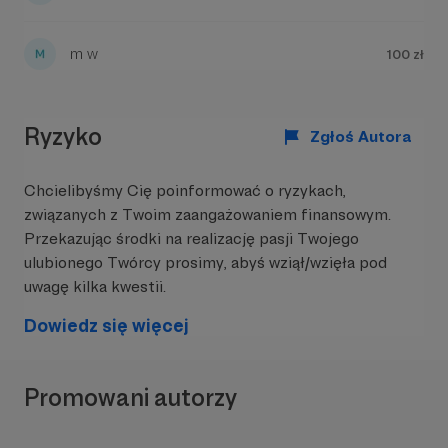
m w
100 zł
W tym miejscu powinna być zewnętrzna
treść
Aby zobaczyć treść musisz zmienić ustawienia
Ryzyko
Zgłoś Autora
polityki prywatności
Chcielibyśmy Cię poinformować o ryzykach,
związanych z Twoim zaangażowaniem finansowym.
Przekazując środki na realizację pasji Twojego
ulubionego Twórcy prosimy, abyś wziął/wzięła pod
uwagę kilka kwestii.
Dowiedz się więcej
Promowani autorzy
W uniwersum agentowym pojawiają się goście.
Jednak nie przeprowadzam z nimi wywiadów,