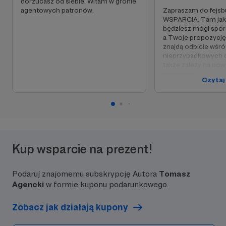
dorzucasz od siebie. Witam w gronie
agentowych patronów.
Zapraszam do fejs
WSPARCIA. Tam jak
będziesz mógł spo
a Twoje propozycję
znajdą odbicie wśr
nieprzypadkowych 
także zależy na po
podcastu.
Czytaj
Poza grupą wsparcia
STREFA SPONSORA, 
mnóstwem dodatkó
Kup wsparcie na prezent!
Podaruj znajomemu subskrypcję Autora
Tomasz
Agencki
w formie kuponu podarunkowego.
Zobacz jak działają kupony