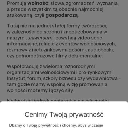
Promuję
wolność
; słowa, zgromadzeń, wyznania,
a przede wszystkim tą obecnie najmocniej
atakowaną, czyli
gospodarczą
.
Tutaj nie ma jednej stałej formy twórczości;
w zależności od sezonu i zapotrzebowania w
naszym „
uniwersum
” powstają video serie
informacyjne, relacje z eventów wolnościowych,
rozmowy z nietuzinkowymi gośćmi, audiobooki,
czy pełnometrażowe filmy dokumentalne.
Współpracuję z wieloma różnorodnymi
organizacjami wolnościowymi i pro-rynkowymi.
Instytut, forum, szkoły biznesu czy wydawnictwa -
tam gdzie mamy wspólną wizję promowania
wolności możemy łączyć siły.
Najbardziej jednak cenię sobie niezależność i
bezpośredni kontakt ze słuchaczami podcastu.
Cenimy Twoją prywatność
Dbamy o Twoją prywatność i chcemy, abyś w czasie