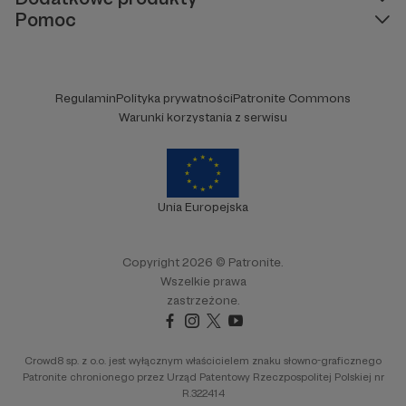
Pomoc
W tym miejscu powinna być zewnętrzna
treść
Aby zobaczyć treść musisz zmienić ustawienia
Regulamin
Polityka prywatności
Patronite Commons
Warunki korzystania z serwisu
polityki prywatności
Unia Europejska
Copyright 2026 © Patronite.
Wszelkie prawa
zastrzeżone.
Crowd8 sp. z o.o. jest wyłącznym właścicielem znaku słowno-graficznego
Patronite chronionego przez Urząd Patentowy Rzeczpospolitej Polskiej nr
W tym miejscu powinna być zewnętrzna
R.322414