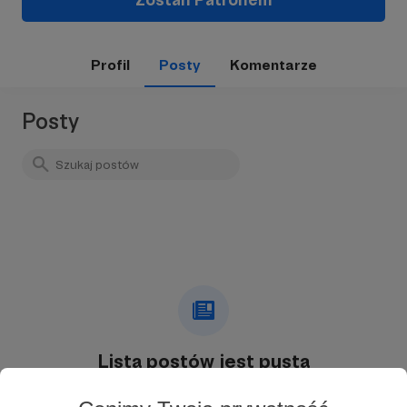
Profil
Posty
Komentarze
Posty
Lista postów jest pusta
Autor nie dodał jeszcze żadnych postów