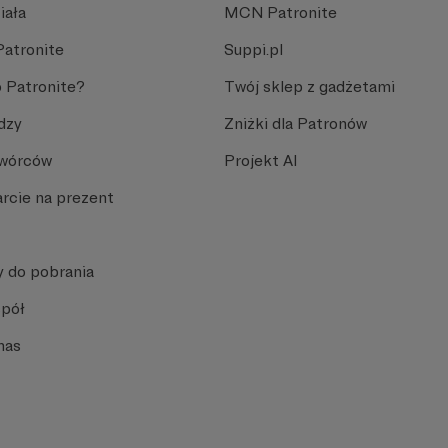
iała
MCN Patronite
Patronite
Suppi.pl
 Patronite?
Twój sklep z gadżetami
dzy
Zniżki dla Patronów
Twórców
Projekt AI
rcie na prezent
y do pobrania
spół
nas