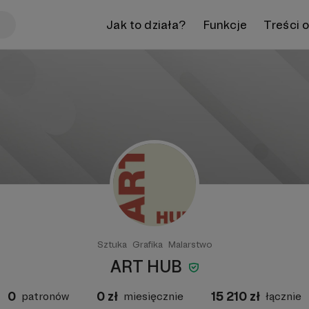
Jak to działa?
Funkcje
Treści 
Sztuka
Grafika
Malarstwo
ART HUB
0
0
zł
15 210
zł
patronów
miesięcznie
łącznie