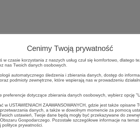
Cenimy Twoją prywatność
w czasie korzystania z naszych usług czuł się komfortowo, dlatego te
zez nas Twoich danych osobowych.
Dołącz do grona Patronów!
ologii automatycznego śledzenia i zbierania danych, dostęp do inform
 oraz podmioty zewnętrzne, które wspierają nas w prowadzeniu dział
Wesprzyj działalność Autora
ART HUB
już teraz!
oje preferencje dotyczące zbierania danych osobowych, wybierz op
Zostań Patronem
ofać w USTAWIENIACH ZAAWANSOWANYCH, gdzie jest także opisane Tw
a przetwarzania danych, a także w dowolnym momencie za pomocą usta
 Twoich ustawień, Twoje dane będą mogły być przekazywane do zewnę
go Obszaru Gospodarczego. Pozostałe szczegółowe informacje na temat
 polityce prywatności.