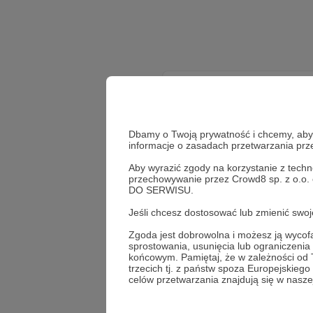
Dbamy o Twoją prywatność i chcemy, abyś 
informacje o zasadach przetwarzania pr
Aby wyrazić zgody na korzystanie z techn
przechowywanie przez Crowd8 sp. z o.o.
DO SERWISU.
Jeśli chcesz dostosować lub zmienić sw
Zgoda jest dobrowolna i możesz ją wyc
sprostowania, usunięcia lub ograniczeni
końcowym. Pamiętaj, że w zależności od
trzecich tj. z państw spoza Europejskie
celów przetwarzania znajdują się w naszej