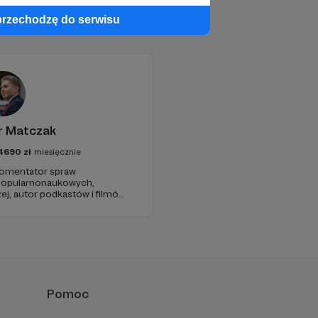
przechodzę do serwisu
r Matczak
4690
zł
miesięcznie
 komentator spraw
 popularnonaukowych,
ej, autor podkastów i filmów
awie, filozofii i języku.
iu publicznym, walczy z
formacyjnymi.
Pomoc