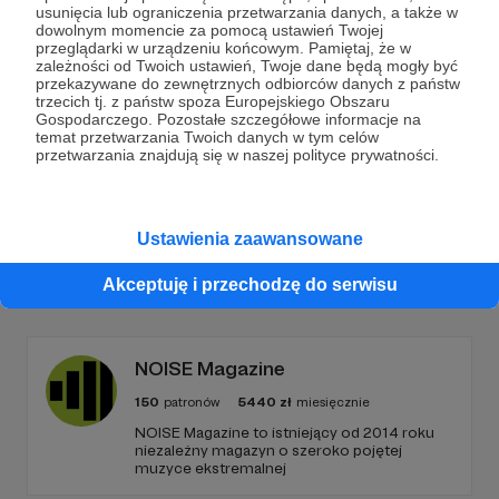
Dołącz do grona Patronów!
usunięcia lub ograniczenia przetwarzania danych, a także w
dowolnym momencie za pomocą ustawień Twojej
przeglądarki w urządzeniu końcowym. Pamiętaj, że w
Wesprzyj działalność Autora
Anna Bednarczyk
zależności od Twoich ustawień, Twoje dane będą mogły być
Ilustracje
już teraz!
przekazywane do zewnętrznych odbiorców danych z państw
trzecich tj. z państw spoza Europejskiego Obszaru
Gospodarczego. Pozostałe szczegółowe informacje na
temat przetwarzania Twoich danych w tym celów
Zostań Patronem
przetwarzania znajdują się w naszej polityce prywatności.
Ustawienia zaawansowane
Promowani autorzy
Akceptuję i przechodzę do serwisu
NOISE Magazine
150
patronów
5440
zł
miesięcznie
NOISE Magazine to istniejący od 2014 roku
niezależny magazyn o szeroko pojętej
muzyce ekstremalnej