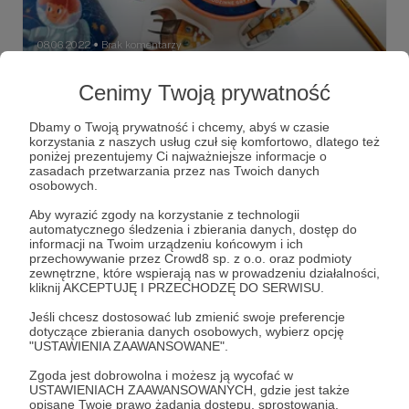
08.06.2022
Brak komentarzy
●
Nowy projekt - wzory na tkaniny
Cenimy Twoją prywatność
Na pewno nie raz widzieliście przytulne kocyki lub śpioszki
dla niemowląt w piękne akwarelowe wzory. Obecnie widać
Dbamy o Twoją prywatność i chcemy, abyś w czasie
silny trend wśród marek szyjących tego typu produkty,
korzystania z naszych usług czuł się komfortowo, dlatego też
aby grafiki pochodziły od lokalnych artystów. Właśnie
poniżej prezentujemy Ci najważniejsze informacje o
wchodzę na to pole z moimi autorskimi grafikami.
akwarele
sztuka
malarstwo
+3
zasadach przetwarzania przez nas Twoich danych
osobowych.
Aby wyrazić zgody na korzystanie z technologii
automatycznego śledzenia i zbierania danych, dostęp do
informacji na Twoim urządzeniu końcowym i ich
przechowywanie przez Crowd8 sp. z o.o. oraz podmioty
zewnętrzne, które wspierają nas w prowadzeniu działalności,
kliknij AKCEPTUJĘ I PRZECHODZĘ DO SERWISU.
Jeśli chcesz dostosować lub zmienić swoje preferencje
dotyczące zbierania danych osobowych, wybierz opcję
"USTAWIENIA ZAAWANSOWANE".
Zgoda jest dobrowolna i możesz ją wycofać w
USTAWIENIACH ZAAWANSOWANYCH, gdzie jest także
opisane Twoje prawo żądania dostępu, sprostowania,