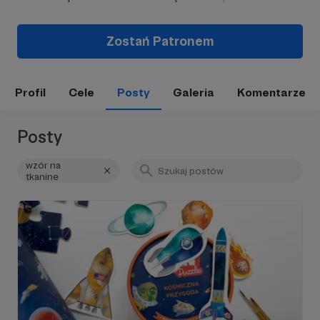
Zostań Patronem
Profil
Cele
Posty
Galeria
Komentarze
Posty
wzór na
tkanine