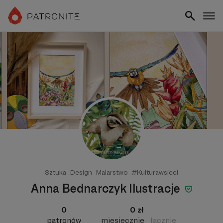
Sztuka
Design
Malarstwo
#Kulturawsieci
Anna Bednarczyk Ilustracje
0
0 zł
patronów
miesięcznie
łącznie