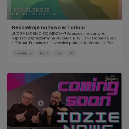
12.10.2021
Brak komentarzy
●
Rekolekcje na żywo w Toriniu
JUŻ ZA MIESIĄC SIĘ WIDZIMY! Wreszcie możemy to
napisać! Zapraszamy na rekolekcje. 12 – 14 listopada 2021
r. Temat: Franciszek – człowiek pokoju Konferencje: Pokój
i Dobro Źródło pokoju Od chaosu do kosmosu Niosący
pokój
rekolekcje
toruñ
fbs
+2