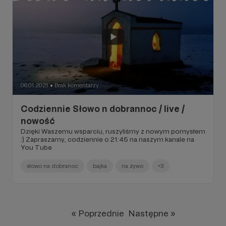
06.01.2021
Brak komentarzy
●
Codziennie Słowo n dobrannoc / live /
nowość
Dzięki Waszemu wsparciu, ruszyliśmy z nowym pomysłem
:) Zapraszamy, codziennie o 21:45 na naszym kanale na
You Tube
słowo na dobranoc
bajka
na żywo
+3
« Poprzednie
Następne »