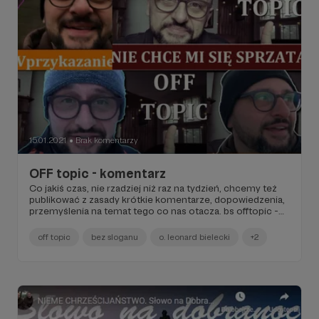
15.01.2021
Brak komentarzy
●
OFF topic - komentarz
Co jakiś czas, nie rzadziej niż raz na tydzień, chcemy też
publikować z zasady krótkie komentarze, dopowiedzenia,
przemyślenia na temat tego co nas otacza. bs offtopic -
to zdanie o. Leonarda Bieleckiego OFM.
off topic
bez sloganu
o. leonard bielecki
+2