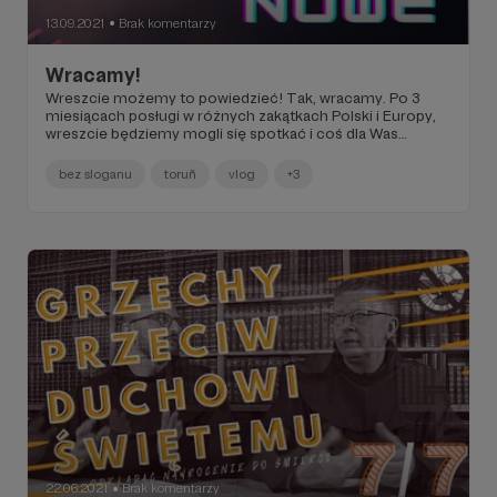
13.09.2021
Brak komentarzy
●
Wracamy!
Wreszcie możemy to powiedzieć! Tak, wracamy. Po 3
miesiącach posługi w różnych zakątkach Polski i Europy,
wreszcie będziemy mogli się spotkać i coś dla Was
nagrać. Druga sprawa. Decyzją naszych władz zakonnych,
obaj zostajemy skierowani do pracy w Toruniu.
bez sloganu
toruñ
vlog
+3
22.06.2021
Brak komentarzy
●