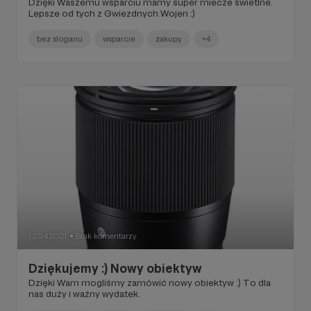
Dzięki Waszemu wsparciu mamy super miecze świetlne.
Lepsze od tych z Gwiezdnych Wojen :)
bez sloganu
wsparcie
zakupy
+4
12.04.2021
Brak komentarzy
●
Dziękujemy :) Nowy obiektyw
Dzięki Wam mogliśmy zamówić nowy obiektyw :) To dla
nas duży i ważny wydatek.