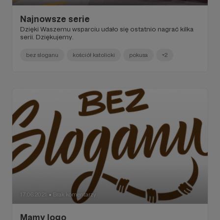
Najnowsze serie
Dzięki Waszemu wsparciu udało się ostatnio nagrać kilka
serii. Dziękujemy.
bez sloganu
kościół katolicki
pokusa
+2
17.06.2021
Brak komentarzy
●
Mamy logo