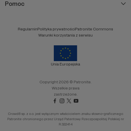
Pomoc
Regulamin
Polityka prywatności
Patronite Commons
Warunki korzystania z serwisu
Unia Europejska
Copyright 2026 © Patronite.
Wszelkie prawa
zastrzeżone.
Crowd8 sp. z o.o. jest wyłącznym właścicielem znaku słowno-graficznego
Patronite chronionego przez Urząd Patentowy Rzeczpospolitej Polskiej nr
R.322414