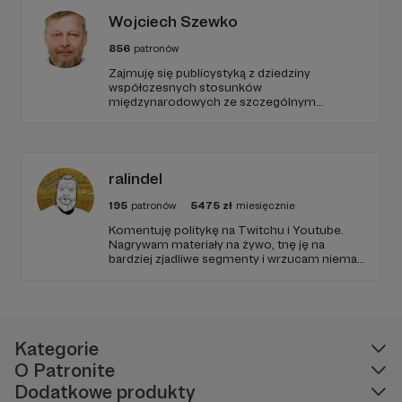
Wojciech Szewko
856
patronów
Zajmuję się publicystyką z dziedziny
współczesnych stosunków
międzynarodowych ze szczególnym
uwzględnieniem Bliskiego Wschodu,
problematyki Islamu oraz bezpieczeństwa
międzynarodowego i wewnętrznego.
ralindel
195
patronów
5475
zł
miesięcznie
Komentuję politykę na Twitchu i Youtube.
Nagrywam materiały na żywo, tnę ję na
bardziej zjadliwe segmenty i wrzucam niemal
codziennie na kanał. Kiedy nie zajmujemy się
polityką i tematami lewicowymi, jaramy się
kulturą, gadamy o grach i planszówkach,
które są moją pasją.
Kategorie
O Patronite
Dodatkowe produkty