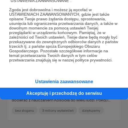
"USTAWIENIA ZAAWANSOWANE".
Zgoda jest dobrowolna i możesz ją wycofać w
USTAWIENIACH ZAAWANSOWANYCH, gdzie jest także
opisane Twoje prawo żądania dostępu, sprostowania,
usunięcia lub ograniczenia przetwarzania danych, a także w
dowolnym momencie za pomocą ustawień Twojej
przeglądarki w urządzeniu końcowym. Pamiętaj, że w
zależności od Twoich ustawień, Twoje dane będą mogły być
przekazywane do zewnętrznych odbiorców danych z państw
trzecich tj. z państw spoza Europejskiego Obszaru
Gospodarczego. Pozostałe szczegółowe informacje na
temat przetwarzania Twoich danych w tym celów
przetwarzania znajdują się w naszej polityce prywatności.
01.04.2021
Brak komentarzy
●
Ustawienia zaawansowane
Dziękujemy :) 3 mln
Miło nam Państwa poinformować, że nasz kanał
Akceptuję i przechodzę do serwisu
wyświetliło już ponad 3 mln osób. Dzięki Wam możemy
docierać z nauczaniem Kościoła do wielu ludzi. Pokój i
dobro!
bez sloganu
3 miliony wyświetleń
dziękujemy