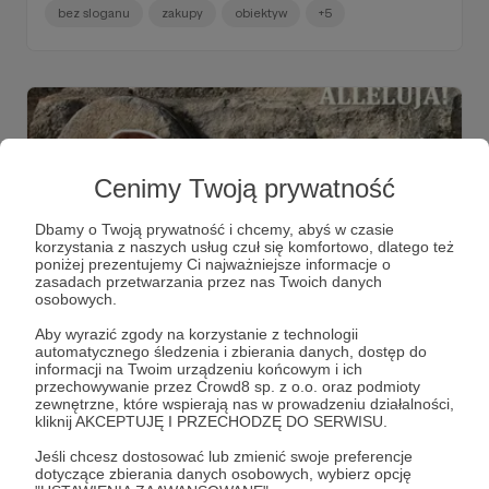
bez sloganu
zakupy
obiektyw
+5
Cenimy Twoją prywatność
Dbamy o Twoją prywatność i chcemy, abyś w czasie
korzystania z naszych usług czuł się komfortowo, dlatego też
poniżej prezentujemy Ci najważniejsze informacje o
zasadach przetwarzania przez nas Twoich danych
osobowych.
03.04.2021
Brak komentarzy
●
Aby wyrazić zgody na korzystanie z technologii
automatycznego śledzenia i zbierania danych, dostęp do
informacji na Twoim urządzeniu końcowym i ich
Sens naszego życia
przechowywanie przez Crowd8 sp. z o.o. oraz podmioty
Gdyby Chrystus nie zmartwychwstał, daremna byłaby
zewnętrzne, które wspierają nas w prowadzeniu działalności,
nasza wiara...
kliknij AKCEPTUJĘ I PRZECHODZĘ DO SERWISU.
bez sloganu
alleluja
wielkanoc
Jeśli chcesz dostosować lub zmienić swoje preferencje
dotyczące zbierania danych osobowych, wybierz opcję