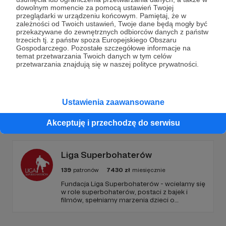
Dołącz do grona Patronów!
dowolnym momencie za pomocą ustawień Twojej
przeglądarki w urządzeniu końcowym. Pamiętaj, że w
zależności od Twoich ustawień, Twoje dane będą mogły być
Wesprzyj działalność Autora
bEZ sLOGANU
już teraz!
przekazywane do zewnętrznych odbiorców danych z państw
trzecich tj. z państw spoza Europejskiego Obszaru
Gospodarczego. Pozostałe szczegółowe informacje na
Zostań Patronem
temat przetwarzania Twoich danych w tym celów
przetwarzania znajdują się w naszej polityce prywatności.
Ustawienia zaawansowane
Promowani autorzy
Akceptuję i przechodzę do serwisu
Liga Superbohaterów
139
patronów
7430
zł
miesięcznie
Fundacja Liga Superbohaterów - wcielamy się
w role superbohaterów, postaci z bajek i
filmów, spełniamy marzenia dzieci o
spotkaniu ulubionej postaci, poprzez
odwiedziny w szpitalach, hospicjach, oraz
terminalnie chorych dzieci w ich domach.