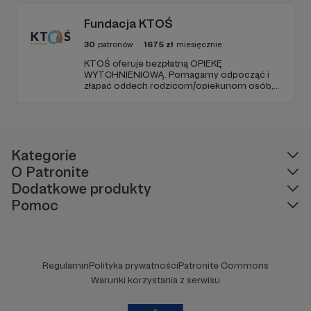
Naszą misją jest niesienie uśmiechu.
Fundacja KTOŚ
30
patronów
1675
zł
miesięcznie
KTOŚ oferuje bezpłatną OPIEKĘ
WYTCHNIENIOWĄ. Pomagamy odpocząć i
złapać oddech rodzicom/opiekunom osób,
które (ze względu na chorobę czy
niepełnosprawność) nie są w stanie
funkcjonować samodzielnie.
Kategorie
O Patronite
Dodatkowe produkty
Pomoc
Regulamin
Polityka prywatności
Patronite Commons
Warunki korzystania z serwisu