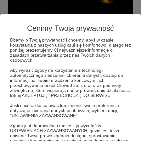
23.03.2021
Brak komentarzy
●
Cenimy Twoją prywatność
nowy projekt - w trakcie
Staramy się nie być gołosłowni. Dzięki Waszemu wsparciu
Dbamy o Twoją prywatność i chcemy, abyś w czasie
rozpoczęliśmy nagrania do cyklu o pokusach, a
korzystania z naszych usług czuł się komfortowo, dlatego też
konkretnie do video z poradnikiem jak zwalczać pokusy.
poniżej prezentujemy Ci najważniejsze informacje o
Chcemy już pod koniec tego tygodnia zacząć publikować.
zasadach przetwarzania przez nas Twoich danych
Dziękujemy za pomoc. Pracujemy dzięki Wam i dla Was. Z
pokusa
bez sloganu
jak walczyć
+6
osobowych.
modlitwą o.Leonard & o. Franciszek
Aby wyrazić zgody na korzystanie z technologii
automatycznego śledzenia i zbierania danych, dostęp do
informacji na Twoim urządzeniu końcowym i ich
przechowywanie przez Crowd8 sp. z o.o. oraz podmioty
zewnętrzne, które wspierają nas w prowadzeniu działalności,
kliknij AKCEPTUJĘ I PRZECHODZĘ DO SERWISU.
Jeśli chcesz dostosować lub zmienić swoje preferencje
dotyczące zbierania danych osobowych, wybierz opcję
"USTAWIENIA ZAAWANSOWANE".
Zgoda jest dobrowolna i możesz ją wycofać w
USTAWIENIACH ZAAWANSOWANYCH, gdzie jest także
opisane Twoje prawo żądania dostępu, sprostowania,
usunięcia lub ograniczenia przetwarzania danych, a także w