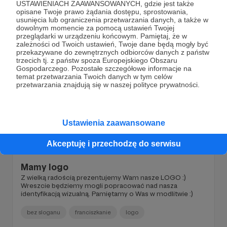
USTAWIENIACH ZAAWANSOWANYCH, gdzie jest także
opisane Twoje prawo żądania dostępu, sprostowania,
usunięcia lub ograniczenia przetwarzania danych, a także w
dowolnym momencie za pomocą ustawień Twojej
przeglądarki w urządzeniu końcowym. Pamiętaj, że w
zależności od Twoich ustawień, Twoje dane będą mogły być
przekazywane do zewnętrznych odbiorców danych z państw
trzecich tj. z państw spoza Europejskiego Obszaru
Gospodarczego. Pozostałe szczegółowe informacje na
temat przetwarzania Twoich danych w tym celów
przetwarzania znajdują się w naszej polityce prywatności.
Ustawienia zaawansowane
Akceptuję i przechodzę do serwisu
17.06.2021
Brak komentarzy
●
Mamy logo
Z wielką radością prezentujemy Wam nasze LOGO :)
Wreszcie będziemy mogli popracować nad nasza
identyfikacją wizualną. Pamiętamy o Was w modlitwie :)
bez sloganu
franciszkanie
logo