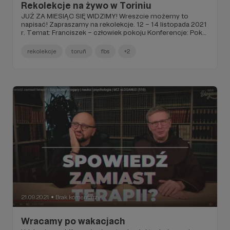
Rekolekcje na żywo w Toriniu
JUŻ ZA MIESIĄC SIĘ WIDZIMY! Wreszcie możemy to
napisać! Zapraszamy na rekolekcje. 12 – 14 listopada 2021
r. Temat: Franciszek – człowiek pokoju Konferencje: Pokój
i Dobro Źródło pokoju Od chaosu do kosmosu Niosący
pokój
rekolekcje
toruñ
fbs
+2
21.09.2021
Brak komentarzy
●
Wracamy po wakacjach