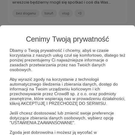
wreszcie będziemy mogli się spotkać i coś dla Was
nagrać. Druga sprawa. Decyzją naszych władz zakonnych,
obaj zostajemy skierowani do pracy w Toruniu.
bez sloganu
toruñ
vlog
+3
Cenimy Twoją prywatność
Dbamy o Twoją prywatność i chcemy, abyś w czasie
korzystania z naszych usług czuł się komfortowo, dlatego też
poniżej prezentujemy Ci najważniejsze informacje o
zasadach przetwarzania przez nas Twoich danych
osobowych.
Aby wyrazić zgody na korzystanie z technologii
automatycznego śledzenia i zbierania danych, dostęp do
informacji na Twoim urządzeniu końcowym i ich
przechowywanie przez Crowd8 sp. z o.o. oraz podmioty
zewnętrzne, które wspierają nas w prowadzeniu działalności,
22.06.2021
Brak komentarzy
●
kliknij AKCEPTUJĘ I PRZECHODZĘ DO SERWISU.
Najnowsze serie
Jeśli chcesz dostosować lub zmienić swoje preferencje
dotyczące zbierania danych osobowych, wybierz opcję
Dzięki Waszemu wsparciu udało się ostatnio nagrać kilka
"USTAWIENIA ZAAWANSOWANE".
serii. Dziękujemy.
Zgoda jest dobrowolna i możesz ją wycofać w
bez sloganu
kościół katolicki
pokusa
+2