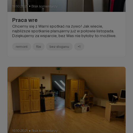
19.10.2021
Brak komentarzy
●
Praca wre
Chcemy się z Wami spotkać na żywo! Jak wiecie,
najbliższe spotkanie planujemy już w połowie listopada.
Dziękujemy za wsparcie, bez Was nie byłoby to możliwe.
remont
fbs
bez sloganu
+1
19.10.2021
Brak komentarzy
●