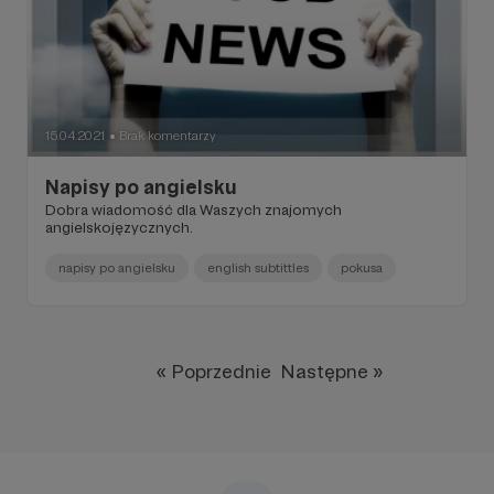
15.04.2021
Brak komentarzy
●
Napisy po angielsku
Dobra wiadomość dla Waszych znajomych
angielskojęzycznych.
napisy po angielsku
english subtittles
pokusa
« Poprzednie
Następne »