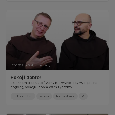
12.05.2021
Brak komentarzy
●
Pokój i dobro!
Za oknem cieplutko :) A my jak zwykle, bez względu na
pogodę, pokoju i dobra Wam życzymy :)
pokój i dobro
wiosna
franciszkanie
+1