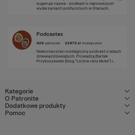
sugeruje nazwa - podkast o najnowszych
wydarzeniach politycznych w Stanach
Zjednoczonych, ale także szerszych
zjawiskach społecznych i kulturowych.
Podcastex
626
patronów
22873
zł
miesięcznie
Niekoniecznie nostalgiczny podcast o latach
dziewięćdziesiątych. Prowadzą Bartek
Przybyszewski (blog "Liczne rany kłute") i
Mateusz Witkowski (Popmoderna.pl, blog
"Popland"). Wizuale i muzyka: Michał
Kozikowski. Obróbka audio: Krzysztof
Tubilewicz. Zdjęcia: Aleksandra Nowak. Czyta:
Tadeusz Drozda.
Kategorie
O Patronite
Dodatkowe produkty
Pomoc