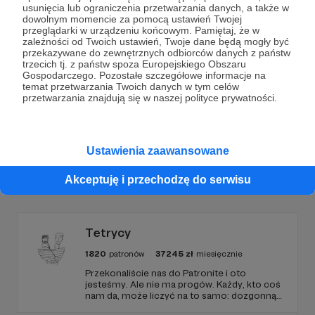
usunięcia lub ograniczenia przetwarzania danych, a także w
Dołącz do grona Patronów!
dowolnym momencie za pomocą ustawień Twojej
przeglądarki w urządzeniu końcowym. Pamiętaj, że w
zależności od Twoich ustawień, Twoje dane będą mogły być
Wesprzyj działalność Autora
bEZ sLOGANU
już teraz!
przekazywane do zewnętrznych odbiorców danych z państw
trzecich tj. z państw spoza Europejskiego Obszaru
Gospodarczego. Pozostałe szczegółowe informacje na
temat przetwarzania Twoich danych w tym celów
Zostań Patronem
przetwarzania znajdują się w naszej polityce prywatności.
Ustawienia zaawansowane
Promowani autorzy
Akceptuję i przechodzę do serwisu
Tetrycy
1820
patronów
37245
zł
miesięcznie
Przekonaliście nas do Patronite i oto
jesteśmy. Ale nie ma progów. Każdy, kto coś
nam da, może liczyć na to samo: dozgonną
wdzięczność i miejsce na przewijanym pasku