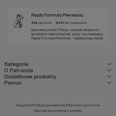
sponsorskim w piątkowych odcinkach.
Zmienimy to, jeśli uznacie, że mamy zmienić.
Rajdy Formuły Pierwszej
255
patronów
5440
zł
miesięcznie
Naczelny polski Tifoso, członek #teamLH
(podobno nieironicznie), autor i prowadzący
Rajdy Formuły Pierwszej – najlepszego kanału
YouTube o F1 w Polsce (potwierdzone
niezależnymi badaniami).
Kategorie
O Patronite
Dodatkowe produkty
Pomoc
Regulamin
Polityka prywatności
Patronite Commons
Warunki korzystania z serwisu