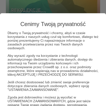
02.11.2021
Brak komentarzy
●
Z wirtualnego świata do realnego
Cenimy Twoją prywatność
spotkania
Dbamy o Twoją prywatność i chcemy, abyś w czasie
Cieszymy się, że będziemy mogli zrealizować kolejny,
korzystania z naszych usług czuł się komfortowo, dlatego też
zaplanowany cel. Już w listopadzie ruszają na nowo i w
poniżej prezentujemy Ci najważniejsze informacje o
nowym miejscu rekolekcje św. Franciszek bEZ sLOGANU.
zasadach przetwarzania przez nas Twoich danych
osobowych.
rekolekcje
bez sloganu
wsparcie
+5
Aby wyrazić zgody na korzystanie z technologii
automatycznego śledzenia i zbierania danych, dostęp do
informacji na Twoim urządzeniu końcowym i ich
przechowywanie przez Crowd8 sp. z o.o. oraz podmioty
zewnętrzne, które wspierają nas w prowadzeniu działalności,
kliknij AKCEPTUJĘ I PRZECHODZĘ DO SERWISU.
Jeśli chcesz dostosować lub zmienić swoje preferencje
dotyczące zbierania danych osobowych, wybierz opcję
"USTAWIENIA ZAAWANSOWANE".
Zgoda jest dobrowolna i możesz ją wycofać w
USTAWIENIACH ZAAWANSOWANYCH, gdzie jest także
opisane Twoje prawo żądania dostępu, sprostowania,