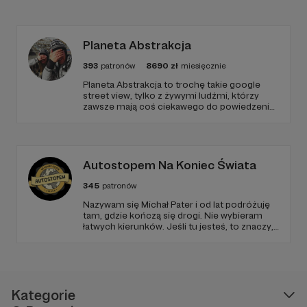
Planeta Abstrakcja
393
patronów
8690
zł
miesięcznie
Planeta Abstrakcja to trochę takie google
street view, tylko z żywymi ludźmi, którzy
zawsze mają coś ciekawego do powiedzenia
:)
Autostopem Na Koniec Świata
345
patronów
Nazywam się Michał Pater i od lat podróżuję
tam, gdzie kończą się drogi. Nie wybieram
łatwych kierunków. Jeśli tu jesteś, to znaczy,
że szukasz czegoś więcej niż zwykłych
podróży.
Kategorie