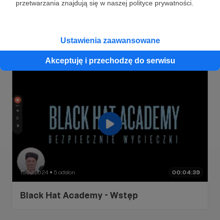
przetwarzania znajdują się w naszej polityce prywatności.
15.02.2024
9 odsłon
00:13:55
●
Tworzenie i edytowanie śladów GPX
Ustawienia zaawansowane
Akceptuję i przechodzę do serwisu
15.02.2024
5 odsłon
00:04:39
●
Black Hat Academy - Wstęp