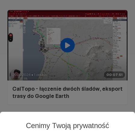
20.02.2024
1 odsłon
00:07:51
●
CalTopo - łączenie dwóch śladów, eksport
trasy do Google Earth
Cenimy Twoją prywatność