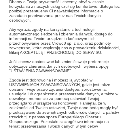
Dbamy o Twoją prywatność i chcemy, abyś w czasie
korzystania z naszych usług czuł się komfortowo, dlatego też
poniżej prezentujemy Ci najważniejsze informacje o
zasadach przetwarzania przez nas Twoich danych
osobowych.
Aby wyrazić zgody na korzystanie z technologii
automatycznego śledzenia i zbierania danych, dostęp do
informacji na Twoim urządzeniu końcowym i ich
przechowywanie przez Crowd8 sp. z o.o. oraz podmioty
16.02.2024
2 odsłon
00:03:59
●
zewnętrzne, które wspierają nas w prowadzeniu działalności,
kliknij AKCEPTUJĘ I PRZECHODZĘ DO SERWISU.
Zdjęcia satelitarne vs rzeczywistość
Jeśli chcesz dostosować lub zmienić swoje preferencje
dotyczące zbierania danych osobowych, wybierz opcję
"USTAWIENIA ZAAWANSOWANE".
Zgoda jest dobrowolna i możesz ją wycofać w
USTAWIENIACH ZAAWANSOWANYCH, gdzie jest także
opisane Twoje prawo żądania dostępu, sprostowania,
usunięcia lub ograniczenia przetwarzania danych, a także w
dowolnym momencie za pomocą ustawień Twojej
przeglądarki w urządzeniu końcowym. Pamiętaj, że w
zależności od Twoich ustawień, Twoje dane będą mogły być
przekazywane do zewnętrznych odbiorców danych z państw
trzecich tj. z państw spoza Europejskiego Obszaru
Gospodarczego. Pozostałe szczegółowe informacje na
temat przetwarzania Twoich danych w tym celów