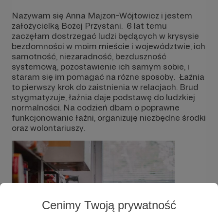
Nazywam się Anna Majzon-Wójtowicz i jestem
założycielką Bożej Przystani. 6 lat temu
zaczęłam dostrzegać ludzi będących w krysysie
bezdomności w moim mieście i województwie, ich
samotność, niezaradność, bezduszność
systemową, pozostawienie ich samym sobie, i
staram się im pomagać na rózne sposoby. Łaźnia
to pierwszy krok do zaistnienia w relacjach. Brud
stygmatyzuje, łaźnia daje podstawę do ludzkiej
normalności. Na codzień dbam o poprawne
funkcjonowanie łaźni, organizuję niezbędne środki
oraz wolontariuszy.
Cenimy Twoją prywatność