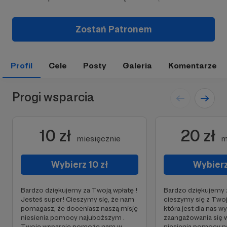
Zostań Patronem
Profil
Cele
Posty
Galeria
Komentarze
Progi wsparcia
10 zł
20 zł
miesięcznie
m
Wybierz 10 zł
Wybierz
Bardzo dziękujemy za Twoją wpłatę !
Bardzo dziękujemy 
Jesteś super! Cieszymy się, że nam
cieszymy się z Twoj
pomagasz, że doceniasz naszą misję
która jest dla nas 
niesienia pomocy najuboższym .
zaangażowania się w
Twoje wsparcie pomoże nam w
niesienia pomocy n