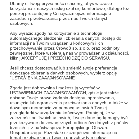
Dbamy o Twoją prywatność i chcemy, abyś w czasie
korzystania z naszych usług czuł się komfortowo, dlatego też
poniżej prezentujemy Ci najważniejsze informacje o
zasadach przetwarzania przez nas Twoich danych
Rozwiń opis
osobowych.
Aby wyrazić zgody na korzystanie z technologii
automatycznego śledzenia i zbierania danych, dostęp do
informacji na Twoim urządzeniu końcowym i ich
Cele
przechowywanie przez Crowd8 sp. z o.o. oraz podmioty
zewnętrzne, które wspierają nas w prowadzeniu działalności,
kliknij AKCEPTUJĘ I PRZECHODZĘ DO SERWISU.
Jeśli chcesz dostosować lub zmienić swoje preferencje
Poprawa warunków
Zaopatrzenie w bi
dotyczące zbierania danych osobowych, wybierz opcję
egzystencjalnych naszych
obuwie
"USTAWIENIA ZAAWANSOWANE".
ubogich
1 000 zł
690 
Zgoda jest dobrowolna i możesz ją wycofać w
USTAWIENIACH ZAAWANSOWANYCH, gdzie jest także
miesięcznie
brakuj
800 zł
490 zł
opisane Twoje prawo żądania dostępu, sprostowania,
miesięcznie
brakuje
usunięcia lub ograniczenia przetwarzania danych, a także w
W tym miejscu powinna być zewnętrzna
31%
dowolnym momencie za pomocą ustawień Twojej
przeglądarki w urządzeniu końcowym. Pamiętaj, że w
treść
38%
Nasi ubodzy nie maj
zależności od Twoich ustawień, Twoje dane będą mogły być
bielizny i odzieży n
przekazywane do zewnętrznych odbiorców danych z państw
Staramy się poprawiać warunki
Aby zobaczyć treść musisz zmienić ustawienia
trzecich tj. z państw spoza Europejskiego Obszaru
kapieli każdy otrzy
egzystencjalne osób w kryzysie
polityki prywatności
Gospodarczego. Pozostałe szczegółowe informacje na
skarpety i slipki ora
bezdomności oraz ubogich poprzez
temat przetwarzania Twoich danych w tym celów