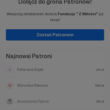
Dołącz do grona Patronów!
znaleźliśmy lokal. Lokal nadawał się do
kapitalnego remontu, był strasznie zniszczony,
Wesprzyj działalność Autora
Fundacja " Z Miłości"
już
łącznie z dachem.
teraz!
Zostań Patronem
Najnowsi Patroni
Katarzyna Bujak
20 zł
Weronika Klawonn
100 zł
Anonimowy Patron
50 zł