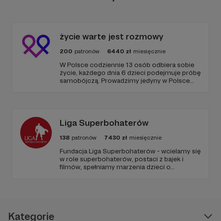
publicznej zbiórki pieniężnej. To naprawdę cud!
życie warte jest rozmowy
200
patronów
6440
zł
miesięcznie
W Polsce codziennie 13 osób odbiera sobie
życie, każdego dnia 6 dzieci podejmuje próbę
samobójczą. Prowadzimy jedyny w Polsce
serwis, gdzie udzielana jest bezpłatnie i
anonimowo pomoc online dla osób w
kryzysie samobójczym, po próbie
samobójczej, w żałobie i dla osób, które chcą
pomóc.
Liga Superbohaterów
138
patronów
7430
zł
miesięcznie
Fundacja Liga Superbohaterów - wcielamy się
w role superbohaterów, postaci z bajek i
filmów, spełniamy marzenia dzieci o
Gdzie aktualnie jesteśmy
spotkaniu ulubionej postaci, poprzez
odwiedziny w szpitalach, hospicjach, oraz
terminalnie chorych dzieci w ich domach.
W październiku 2021 r zdecydowaliśmy o
Naszą misją jest niesienie uśmiechu.
usamodzielnieniu się i założeniu własnej
Fundacji, " Z Miłości" w celu całkowitego
Kategorie